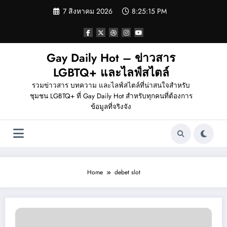
Skip
7 สิงหาคม 2026
8:25:16 PM
to
content
Gay Daily Hot – ข่าวสาร
LGBTQ+ และไลฟ์สไตล์
รวมข่าวสาร บทความ และไลฟ์สไตล์ที่น่าสนใจสำหรับ
ชุมชน LGBTQ+ ที่ Gay Daily Hot สำหรับทุกคนที่ต้องการ
ข้อมูลที่จริงจัง
Home
debet slot