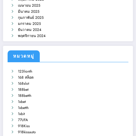
เมษายน 2025
มีนาคม 2025
กุมภาพันธ์ 2025
มกราคม 2025
ธันวาคม 2024
พฤศจิกายน 2024
หมวดหมู่
123lionth
168 สล็อต
168slot
188bet
188betth
1xbet
1xbetth
1xbit
77UFA
918Kiss
918kissauto