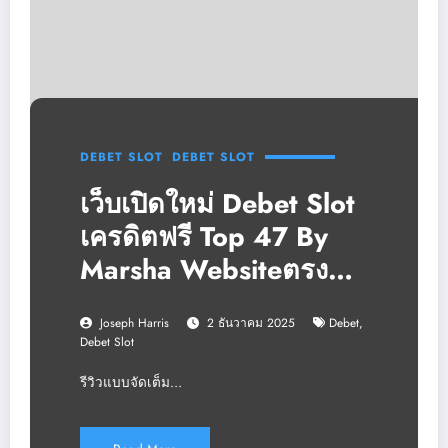
DEBET SLOT
DEBET SLOT
เว็บเปิดใหม่ Debet Slot
เครดิตฟรี Top 47 By
Marsha Websiteตรง
โปรใหม่มาแรง! แทง
Joseph Harris
2 ธันวาคม 2025
Debet
,
บอลและคาสิโน รับ
Debet Slot
เครดิตฟรีทุกยอดฝาก 12
รีวิวแบบจัดเต็ม…
DEC 25 คาสิโน