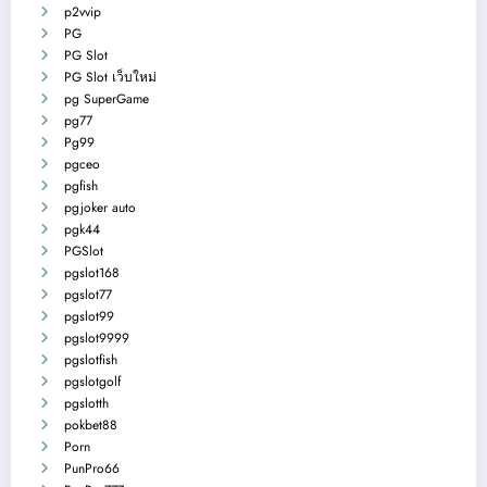
p2vvip
PG
PG Slot
PG Slot เว็บใหม่
pg SuperGame
pg77
Pg99
pgceo
pgfish
pgjoker auto
pgk44
PGSlot
pgslot168
pgslot77
pgslot99
pgslot9999
pgslotfish
pgslotgolf
pgslotth
pokbet88
Porn
PunPro66