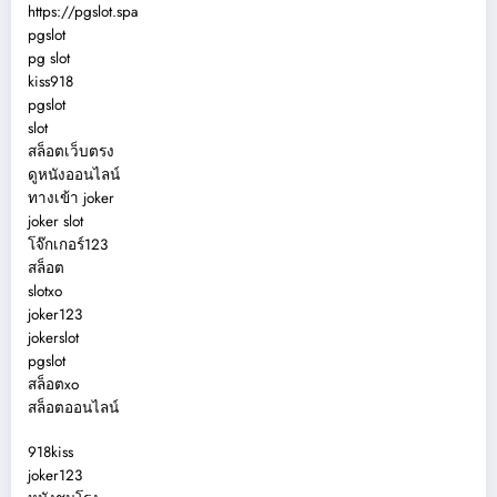
https://pgslot.spa
pgslot
pg slot
kiss918
pgslot
slot
สล็อตเว็บตรง
ดูหนังออนไลน์
ทางเข้า joker
joker slot
โจ๊กเกอร์123
สล็อต
slotxo
joker123
jokerslot
pgslot
สล็อตxo
สล็อตออนไลน์
918kiss
joker123