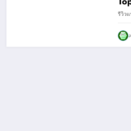
To
โป
รีวิว
โน 
DE
J