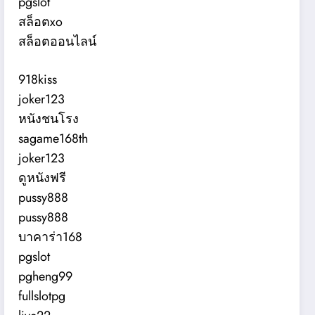
pgslot
สล็อตxo
สล็อตออนไลน์
918kiss
joker123
หนังชนโรง
sagame168th
joker123
ดูหนังฟรี
pussy888
pussy888
บาคาร่า168
pgslot
pgheng99
fullslotpg