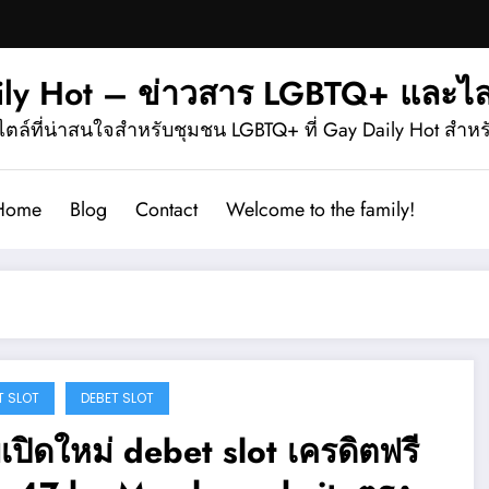
ily Hot – ข่าวสาร LGBTQ+ และไล
ที่น่าสนใจสำหรับชุมชน LGBTQ+ ที่ Gay Daily Hot สำหรับท
Home
Blog
Contact
Welcome to the family!
T SLOT
DEBET SLOT
บเปิดใหม่ debet slot เครดิตฟรี