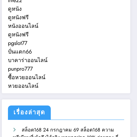
live22
ดูหนัง
ดูหนังฟรี
หนังออนไลน์
ดูหนังฟรี
pgslot77
ปั่นแตก66
บาคาร่าออนไลน์
punpro777
ซื้อหวยออนไลน์
หวยออนไลน์
เรื่องล่าสุด
สล็อต168 24 กรกฎาคม 69 สล็อต168 ความ