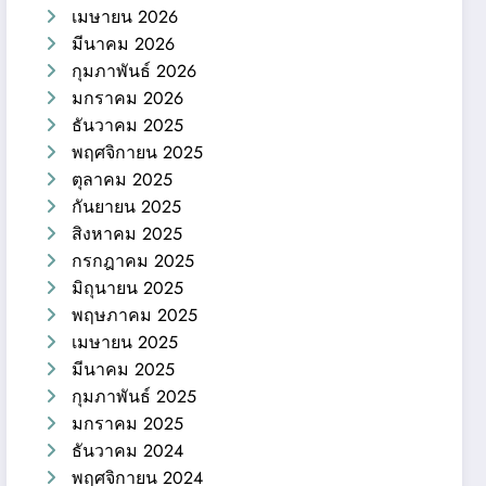
เมษายน 2026
มีนาคม 2026
กุมภาพันธ์ 2026
มกราคม 2026
ธันวาคม 2025
พฤศจิกายน 2025
ตุลาคม 2025
กันยายน 2025
สิงหาคม 2025
กรกฎาคม 2025
มิถุนายน 2025
พฤษภาคม 2025
เมษายน 2025
มีนาคม 2025
กุมภาพันธ์ 2025
มกราคม 2025
ธันวาคม 2024
พฤศจิกายน 2024