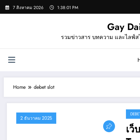
Skip
7 สิงหาคม 2026
1:38:02 PM
to
content
Gay Da
รวมข่าวสาร บทความ และไลฟ์สไตล์
Home
debet slot
DEBE
2 ธันวาคม 2025
เว็