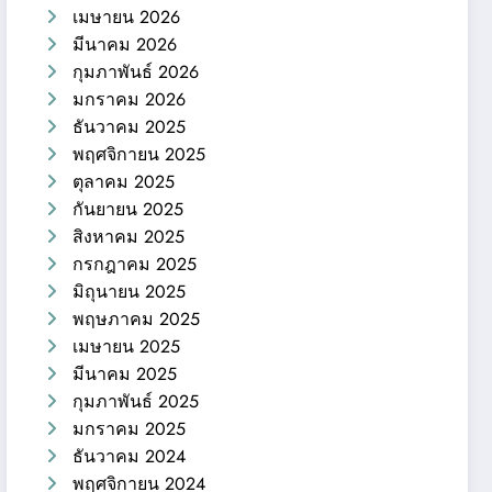
เมษายน 2026
มีนาคม 2026
กุมภาพันธ์ 2026
มกราคม 2026
ธันวาคม 2025
พฤศจิกายน 2025
ตุลาคม 2025
กันยายน 2025
สิงหาคม 2025
กรกฎาคม 2025
มิถุนายน 2025
พฤษภาคม 2025
เมษายน 2025
มีนาคม 2025
กุมภาพันธ์ 2025
มกราคม 2025
ธันวาคม 2024
พฤศจิกายน 2024