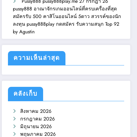
Pussy888 pussy888play.me 27 กรกฎา 26
pussy888 อาณาจักรเกมออนไลน์ที่ครบเครื่องที่สุด
สมัครรับ 500 คาสิโนออนไลน์ 5ดาว สวรรค์ของนัก
ลงทุน pussy888play กดสมัคร รับความสนุก Top 92
by Agustin
ความเห็นล่าสุด
คลังเก็บ
สิงหาคม 2026
กรกฎาคม 2026
มิถุนายน 2026
พฤษภาคม 2026