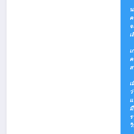
น
คน
จ
เส
เ
ค
ส
เ
ว
แ
ม
ร
วิ