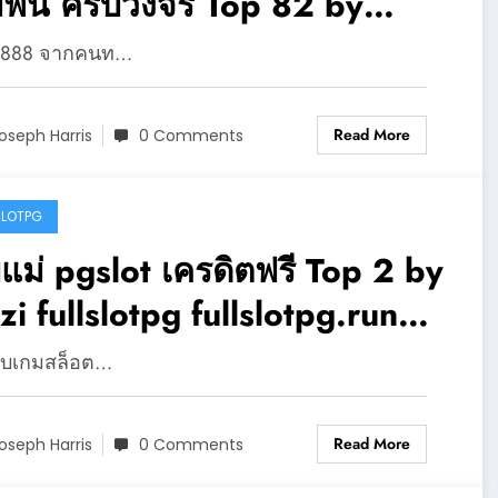
มพัน ครบวงจร Top 82 by
el Panama888 เช็คอินทุกวัน
ต888 จากคนท…
 100 ฝากถอนเร็วทันใจอีสปอร์ต
กเด้ง ปั่นแปะ แทงบอล คาสิโน
Read More
oseph Harris
0 Comments
ไลน์ ยกระดับการลงทุนกับ
ปานามา888 15 มกรา 2026
SLOTPG
บแม่ pgslot เครดิตฟรี Top 2 by
zi fullslotpg fullslotpg.run
lot เว็บไซต์แจกหนัก ทำไม
กับเกมสล็อต…
lot ถึงกลายเป็นเว็บสล็อตที่คน
เล่นมากที่สุด 2025 31 พ.ย.
Read More
oseph Harris
0 Comments
 คาสิโนออนไลน์