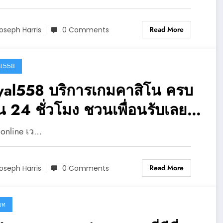
น ก็ถอนได้ เกมสล็อต ระบบดี
วัลไม่อั้น Top 24 by Gretta
Read More
oseph Harris
0 Comments
nkey789
L558
yal558 บริการเกมคาสิโน ครบ
น 24 ชั่วโมง ชวนเพื่อนรับเลย
ฝาก-ถอน รวดเร็ว ยูสเดียว
 online เว…
นได้ทุกเกม royal online เกม
็อตหลายร้อยแบบ Top 11 by
Read More
oseph Harris
0 Comments
useppe Royal558 15 มกราคม
บท