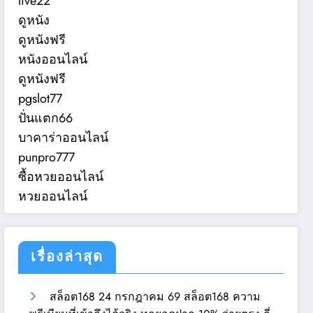
live22
ดูหนัง
ดูหนังฟรี
หนังออนไลน์
ดูหนังฟรี
pgslot77
ปั่นแตก66
บาคาร่าออนไลน์
punpro777
ซื้อหวยออนไลน์
หวยออนไลน์
เรื่องล่าสุด
สล็อต168 24 กรกฎาคม 69 สล็อต168 ความ