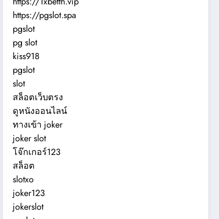
https://1xbetth.vip
https://pgslot.spa
pgslot
pg slot
kiss918
pgslot
slot
สล็อตเว็บตรง
ดูหนังออนไลน์
ทางเข้า joker
joker slot
โจ๊กเกอร์123
สล็อต
slotxo
joker123
jokerslot