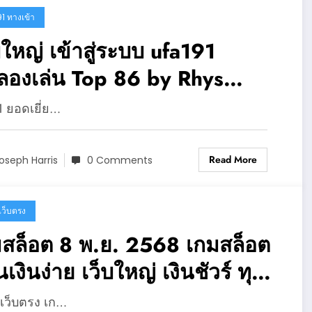
1 ทางเข้า
บใหญ่ เข้าสู่ระบบ ufa191
ลองเล่น Top 86 by Rhys
bใหญ่ รวมคาสิโนระดับโลก
1 ยอดเยี่ย…
อมระบบแทงบอลครบทุกคู่ ไม่
กบิล 24 ธันวาคม 25 casino
Read More
oseph Harris
0 Comments
เว็บตรง
สล็อต 8 พ.ย. 2568 เกมสล็อต
เงินง่าย เว็บใหญ่ เงินชัวร์ ทุก
ฝาก 10% เล่นได้ทุกเกม 10
เว็บตรง เก…