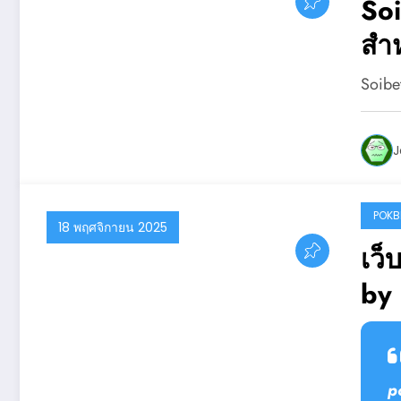
Soi
สำห
Her
Soibe
ทอง
จบท
J
POKB
18 พฤศจิกายน 2025
เว็
by 
ค่า
จำก
po