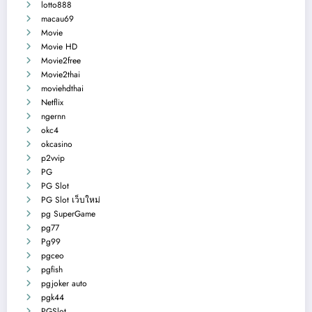
lotto888
macau69
Movie
Movie HD
Movie2free
Movie2thai
moviehdthai
Netflix
ngernn
okc4
okcasino
p2vvip
PG
PG Slot
PG Slot เว็บใหม่
pg SuperGame
pg77
Pg99
pgceo
pgfish
pgjoker auto
pgk44
PGSlot