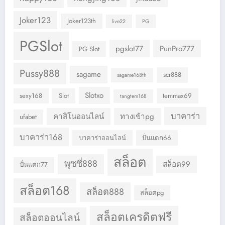
Joker123
Joker123th
live22
PG
PGSlot
pgslot77
PunPro777
PG Slot
Pussy888
sagame
scr888
sagame168th
Slotxo
sexy168
Slot
temmax69
tangtem168
บาคาร่า
คาสิโนออนไลน์
ทางเข้าpg
ufabet
บาคาร่า168
บาคาร่าออนไลน์
ปั่นแตก66
สล็อต
พุซซี่888
สล็อต99
ปั่นแตก77
สล็อต168
สล็อต888
สล็อตpg
สล็อตเครดิตฟรี
สล็อตออนไลน์