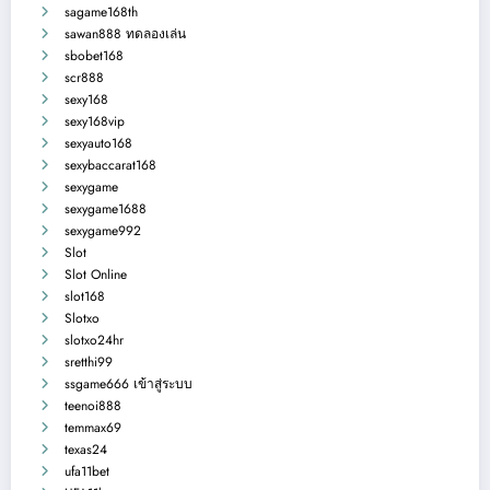
sagame168th
sawan888 ทดลองเล่น
sbobet168
scr888
sexy168
sexy168vip
sexyauto168
sexybaccarat168
sexygame
sexygame1688
sexygame992
Slot
Slot Online
slot168
Slotxo
slotxo24hr
sretthi99
ssgame666 เข้าสู่ระบบ
teenoi888
temmax69
texas24
ufa11bet