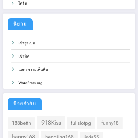
โดจิน
นิยาม
เข้าสู่ระบบ
เข้าฟีด
แสดงความเห็นฟีด
WordPress.org
ป้ายกำกับ
918Kiss
188betth
fullslotpg
funny18
happy168
hengjing168
jinda55