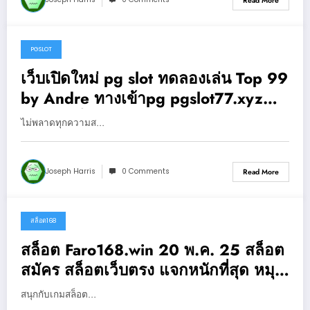
Read More
PGSLOT
22 เมษายน 2025
เว็บเปิดใหม่ pg slot ทดลองเล่น Top 99
by Andre ทางเข้าpg pgslot77.xyz
pgslot เว็บไซต์แจกหนัก ทดลองเล่น
ไม่พลาดทุกความส…
สล็อตฟรี PGSlot ก่อนใคร รับเครดิตฟรี
ทันที 25 APR 25 casino
Joseph Harris
0 Comments
Read More
สล็อต168
22 เมษายน 2025
สล็อต Faro168.win 20 พ.ค. 25 สล็อต
สมัคร สล็อตเว็บตรง แจกหนักที่สุด หมุน
วงล้อลุ้นโชคใหญ่ แจกสูตรแตกหนักฟรี
สนุกกับเกมสล็อต…