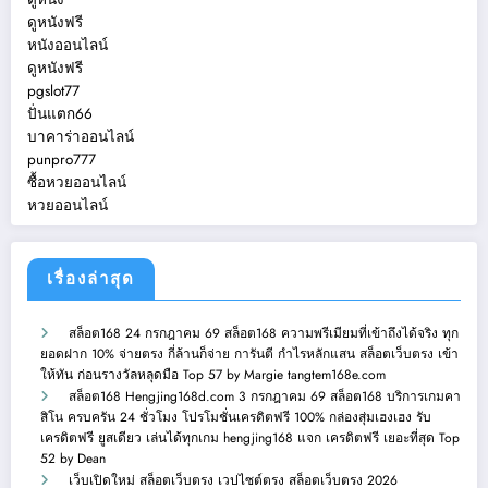
ดูหนังฟรี
หนังออนไลน์
ดูหนังฟรี
pgslot77
ปั่นแตก66
บาคาร่าออนไลน์
punpro777
ซื้อหวยออนไลน์
หวยออนไลน์
เรื่องล่าสุด
สล็อต168 24 กรกฎาคม 69 สล็อต168 ความพรีเมียมที่เข้าถึงได้จริง ทุก
ยอดฝาก 10% จ่ายตรง กี่ล้านก็จ่าย การันตี กำไรหลักแสน สล็อตเว็บตรง เข้า
ให้ทัน ก่อนรางวัลหลุดมือ Top 57 by Margie tangtem168e.com
สล็อต168 Hengjing168d.com 3 กรกฎาคม 69 สล็อต168 บริการเกมคา
สิโน ครบครัน 24 ชั่วโมง โปรโมชั่นเครดิตฟรี 100% กล่องสุ่มเฮงเฮง รับ
เครดิตฟรี ยูสเดียว เล่นได้ทุกเกม hengjing168 แจก เครดิตฟรี เยอะที่สุด Top
52 by Dean
เว็บเปิดใหม่ สล็อตเว็บตรง เวปไซต์ตรง สล็อตเว็บตรง 2026