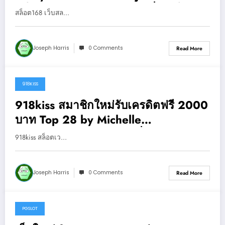
สล็อต168 webใหญ่ โปรโมชั่น สล็อต
สล็อต168 เว็บสล…
เครดิตฟรี ล่าสุด 5 มิ.ย. 25 พนัน
ออนไลน์
Joseph Harris
0 Comments
Read More
918KISS
7 เมษายน 2025
918kiss สมาชิกใหม่รับเครดิตฟรี 2000
บาท Top 28 by Michelle
918kissauto.xyz โปรโมชั่นเครดิตฟรี
918kiss สล็อตเว…
100% รับของขวัญวันเกิด 300 บาทรวม
เกมสล็อต ยิงปลา เล่นง่าย 918kissauto
Joseph Harris
0 Comments
Read More
คนไทยเลือกลงทุนมากที่สุด 17 MAY 68
PGSLOT
2 เมษายน 2025