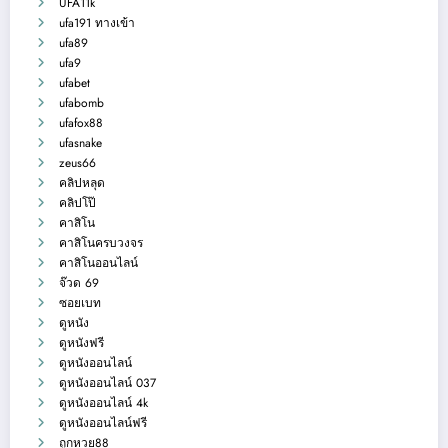
UFA11k
ufa191 ทางเข้า
ufa89
ufa9
ufabet
ufabomb
ufafox88
ufasnake
zeus66
คลิปหลุด
คลิปโป๊
คาสิโน
คาสิโนครบวงจร
คาสิโนออนไลน์
จ๊วด 69
ซอยเบท
ดูหนัง
ดูหนังฟรี
ดูหนังออนไลน์
ดูหนังออนไลน์ 037
ดูหนังออนไลน์ 4k
ดูหนังออนไลน์ฟรี
ถูกหวย88