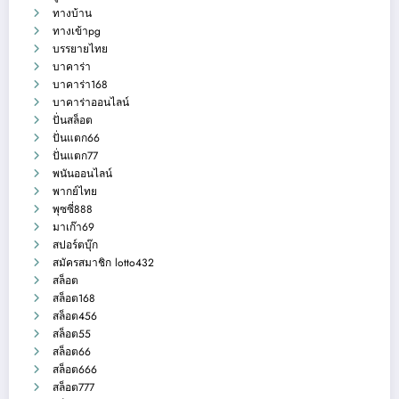
ทางบ้าน
ทางเข้าpg
บรรยายไทย
บาคาร่า
บาคาร่า168
บาคาร่าออนไลน์
ปั่นสล็อต
ปั่นแตก66
ปั่นแตก77
พนันออนไลน์
พากย์ไทย
พุซซี่888
มาเก๊า69
สปอร์ตบุ๊ก
สมัครสมาชิก lotto432
สล็อต
สล็อต168
สล็อต456
สล็อต55
สล็อต66
สล็อต666
สล็อต777