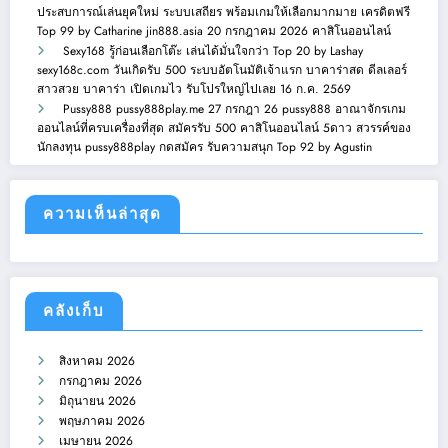
ประสบการณ์เล่นยุคใหม่ ระบบเสถียร พร้อมเกมให้เลือกมากมาย เครดิตฟรี
Top 99 by Catharine jin888.asia 20 กรกฎาคม 2026 คาสิโนออนไลน์
Sexy168 รู้ก่อนเลือกโต๊ะ เล่นได้มั่นใจกว่า Top 20 by Lashay
sexy168c.com วันเกิดรับ 500 ระบบอัตโนมัติเจ้าแรก บาคาร่าสด ดีลเลอร์
สาวสวย บาคาร่า เปิดเกมไว รับโปรใหญ่ไปเลย 16 ก.ค. 2569
Pussy888 pussy888play.me 27 กรกฎา 26 pussy888 อาณาจักรเกม
ออนไลน์ที่ครบเครื่องที่สุด สมัครรับ 500 คาสิโนออนไลน์ 5ดาว สวรรค์ของ
นักลงทุน pussy888play กดสมัคร รับความสนุก Top 92 by Agustin
ความเห็นล่าสุด
คลังเก็บ
สิงหาคม 2026
กรกฎาคม 2026
มิถุนายน 2026
พฤษภาคม 2026
เมษายน 2026