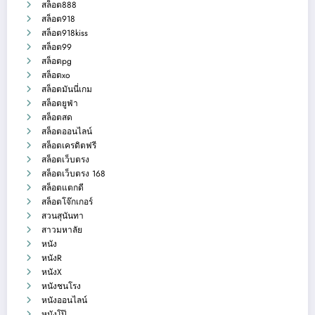
สล็อต888
สล็อต918
สล็อต918kiss
สล็อต99
สล็อตpg
สล็อตxo
สล็อตมันนี่เกม
สล็อตยูฟ่า
สล็อตสด
สล็อตออนไลน์
สล็อตเครดิตฟรี
สล็อตเว็บตรง
สล็อตเว็บตรง 168
สล็อตแตกดี
สล็อตโจ๊กเกอร์
สวนสุนันทา
สาวมหาลัย
หนัง
หนังR
หนังX
หนังชนโรง
หนังออนไลน์
หนังโป๊