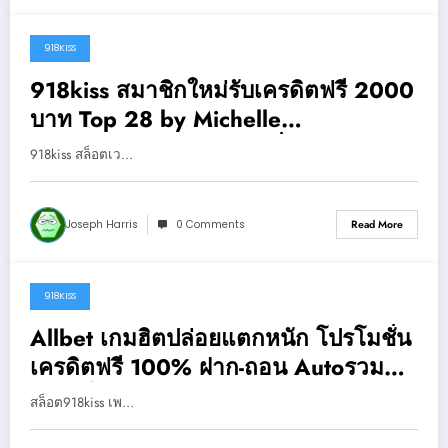
918KISS
7 เมษายน 2025
918kiss สมาชิกใหม่รับเครดิตฟรี 2000
บาท Top 28 by Michelle
918kissauto.xyz โปรโมชั่นเครดิตฟรี
918kiss สล็อตเว…
100% รับของขวัญวันเกิด 300 บาทรวม
เกมสล็อต ยิงปลา เล่นง่าย 918kissauto
Joseph Harris
0 Comments
Read More
คนไทยเลือกลงทุนมากที่สุด 17 MAY 68
918KISS
11 มีนาคม 2025
Allbet เกมฮิตปล่อยแตกหนัก โปรโมชั่น
เครดิตฟรี 100% ฝาก-ถอน Autoรวม
เกมสล็อต ยิงปลา เล่นง่าย
สล็อต918kiss เพ…
สล็อต918kiss คนไทยเลือกลงทุนมาก