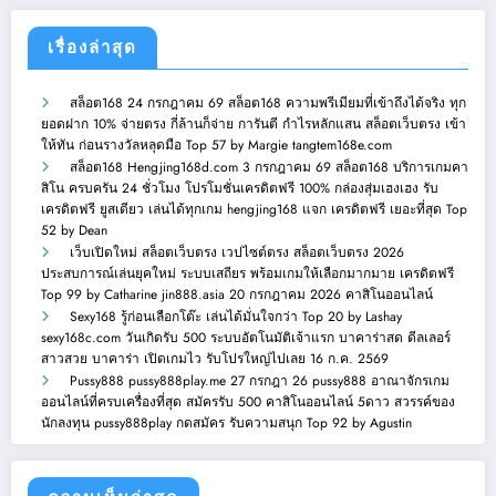
เรื่องล่าสุด
สล็อต168 24 กรกฎาคม 69 สล็อต168 ความพรีเมียมที่เข้าถึงได้จริง ทุก
ยอดฝาก 10% จ่ายตรง กี่ล้านก็จ่าย การันตี กำไรหลักแสน สล็อตเว็บตรง เข้า
ให้ทัน ก่อนรางวัลหลุดมือ Top 57 by Margie tangtem168e.com
สล็อต168 Hengjing168d.com 3 กรกฎาคม 69 สล็อต168 บริการเกมคา
สิโน ครบครัน 24 ชั่วโมง โปรโมชั่นเครดิตฟรี 100% กล่องสุ่มเฮงเฮง รับ
เครดิตฟรี ยูสเดียว เล่นได้ทุกเกม hengjing168 แจก เครดิตฟรี เยอะที่สุด Top
52 by Dean
เว็บเปิดใหม่ สล็อตเว็บตรง เวปไซต์ตรง สล็อตเว็บตรง 2026
ประสบการณ์เล่นยุคใหม่ ระบบเสถียร พร้อมเกมให้เลือกมากมาย เครดิตฟรี
Top 99 by Catharine jin888.asia 20 กรกฎาคม 2026 คาสิโนออนไลน์
Sexy168 รู้ก่อนเลือกโต๊ะ เล่นได้มั่นใจกว่า Top 20 by Lashay
sexy168c.com วันเกิดรับ 500 ระบบอัตโนมัติเจ้าแรก บาคาร่าสด ดีลเลอร์
สาวสวย บาคาร่า เปิดเกมไว รับโปรใหญ่ไปเลย 16 ก.ค. 2569
Pussy888 pussy888play.me 27 กรกฎา 26 pussy888 อาณาจักรเกม
ออนไลน์ที่ครบเครื่องที่สุด สมัครรับ 500 คาสิโนออนไลน์ 5ดาว สวรรค์ของ
นักลงทุน pussy888play กดสมัคร รับความสนุก Top 92 by Agustin