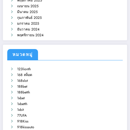
พฤษภาคม 2025
เมษายน 2025
มีนาคม 2025
กุมภาพันธ์ 2025
มกราคม 2025
ธันวาคม 2024
พฤศจิกายน 2024
หมวดหมู่
123lionth
168 สล็อต
168slot
188bet
188betth
1xbet
1xbetth
1xbit
77UFA
918Kiss
918kissauto