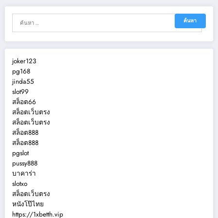
joker123
pg168
jinda55
slot99
สล็อต66
สล็อตเว็บตรง
สล็อตเว็บตรง
สล็อต888
สล็อต888
pgslot
pussy888
บาคาร่า
slotxo
สล็อตเว็บตรง
หนังโป๊ไทย
https://1xbetth.vip