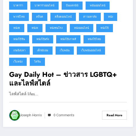
บาคาร่า
บาคาร่าออนไลน์
ปั่นแตก66
พนันออนไลน์
พากย์ไทย
สล็อต
สล็อตออนไลน์
สาวมหาลัย
หนัง
หนังR
หนังX
หนังชนโรง
หนังออนไลน์
หนังโป๊
หนังโป๊จีน
หนังโป๊ฝรั่ง
หนังโป๊เกาหลี
หนังโป๊ไทย
เกมยิงปลา
เด็กมัธยม
เว็บพนัน
เว็บพนันออนไลน์
เว็บหนัง
โดจิน
Gay Daily Hot – ข่าวสาร LGBTQ+
และไลฟ์สไตล์
ไลฟ์สไตล์ lifes…
Joseph Harris
0 Comments
Read More