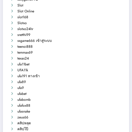
Slot
Slot Online
slot168
Slotxo
slotxo24hr
sretthi99
ssgame666 เข้าสู่ระบบ
teenoi888
temmax69
texas24
ufa11bet
UFA11k
ufa191 ทางเข้า
ufa89
ufa9
ufabet
ufabomb
ufafox88
ufasnake
zeus66
คลิปหลุด
คลิปโป๊