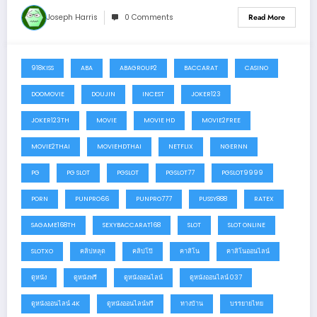
ที่สุด Top 92 by Del allbet24hr.win
Joseph Harris
0 Comments
Read More
24 เมษา 68
918KISS
ABA
ABAGROUP2
BACCARAT
CASINO
12 พฤศจิกายน 2024
DOOMOVIE
DOUJIN
INCEST
JOKER123
JOKER123TH
MOVIE
MOVIE HD
MOVIE2FREE
MOVIE2THAI
MOVIEHDTHAI
NETFLIX
NGERNN
PG
PG SLOT
PGSLOT
PGSLOT77
PGSLOT9999
PORN
PUNPRO66
PUNPRO777
PUSSY888
RATEX
SAGAME168TH
SEXYBACCARAT168
SLOT
SLOT ONLINE
SLOTXO
คลิปหลุด
คลิปโป๊
คาสิโน
คาสิโนออนไลน์
ดูหนัง
ดูหนังฟรี
ดูหนังออนไลน์
ดูหนังออนไลน์ 037
ดูหนังออนไลน์ 4K
ดูหนังออนไลน์ฟรี
ทางบ้าน
บรรยายไทย