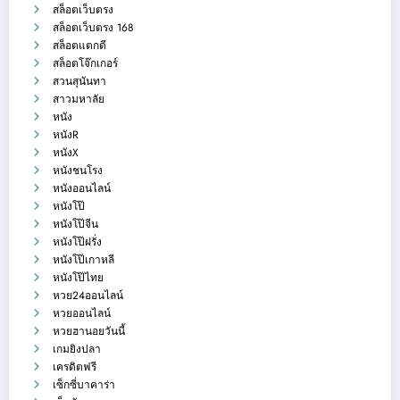
สล็อตเว็บตรง
สล็อตเว็บตรง 168
สล็อตแตกดี
สล็อตโจ๊กเกอร์
สวนสุนันทา
สาวมหาลัย
หนัง
หนังR
หนังX
หนังชนโรง
หนังออนไลน์
หนังโป๊
หนังโป๊จีน
หนังโป๊ฝรั่ง
หนังโป๊เกาหลี
หนังโป๊ไทย
หวย24ออนไลน์
หวยออนไลน์
หวยฮานอยวันนี้
เกมยิงปลา
เครดิตฟรี
เซ็กซี่บาคาร่า