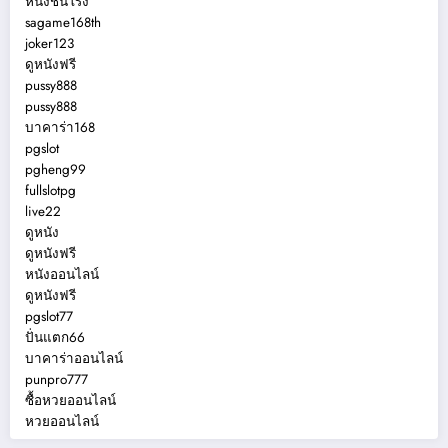
หนังชนโรง
sagame168th
joker123
ดูหนังฟรี
pussy888
pussy888
บาคาร่า168
pgslot
pgheng99
fullslotpg
live22
ดูหนัง
ดูหนังฟรี
หนังออนไลน์
ดูหนังฟรี
pgslot77
ปั่นแตก66
บาคาร่าออนไลน์
punpro777
ซื้อหวยออนไลน์
หวยออนไลน์