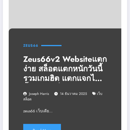
ZEUS66
Zeus66v2 Websiteแตก
ง่าย สล็อตแตกหนักวันนี้
รวมเกมฮิต แตกแจกไม่
อั้น พนัน เว็บแม่ ทดลอง
Joseph Harris
14 ธันวาคม 2025
เว็บ
เล่น Top 10 By Adolph
สล็อต
3 November 2025
zeus66 เว็บเดีย…