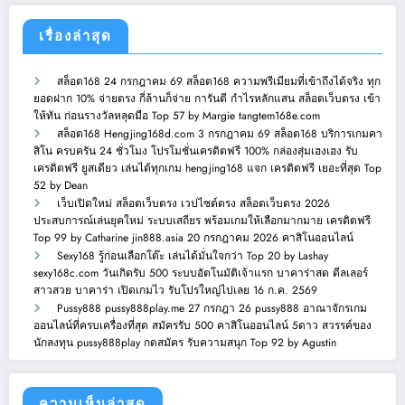
เรื่องล่าสุด
สล็อต168 24 กรกฎาคม 69 สล็อต168 ความพรีเมียมที่เข้าถึงได้จริง ทุก
ยอดฝาก 10% จ่ายตรง กี่ล้านก็จ่าย การันตี กำไรหลักแสน สล็อตเว็บตรง เข้า
ให้ทัน ก่อนรางวัลหลุดมือ Top 57 by Margie tangtem168e.com
สล็อต168 Hengjing168d.com 3 กรกฎาคม 69 สล็อต168 บริการเกมคา
สิโน ครบครัน 24 ชั่วโมง โปรโมชั่นเครดิตฟรี 100% กล่องสุ่มเฮงเฮง รับ
เครดิตฟรี ยูสเดียว เล่นได้ทุกเกม hengjing168 แจก เครดิตฟรี เยอะที่สุด Top
52 by Dean
เว็บเปิดใหม่ สล็อตเว็บตรง เวปไซต์ตรง สล็อตเว็บตรง 2026
ประสบการณ์เล่นยุคใหม่ ระบบเสถียร พร้อมเกมให้เลือกมากมาย เครดิตฟรี
Top 99 by Catharine jin888.asia 20 กรกฎาคม 2026 คาสิโนออนไลน์
Sexy168 รู้ก่อนเลือกโต๊ะ เล่นได้มั่นใจกว่า Top 20 by Lashay
sexy168c.com วันเกิดรับ 500 ระบบอัตโนมัติเจ้าแรก บาคาร่าสด ดีลเลอร์
สาวสวย บาคาร่า เปิดเกมไว รับโปรใหญ่ไปเลย 16 ก.ค. 2569
Pussy888 pussy888play.me 27 กรกฎา 26 pussy888 อาณาจักรเกม
ออนไลน์ที่ครบเครื่องที่สุด สมัครรับ 500 คาสิโนออนไลน์ 5ดาว สวรรค์ของ
นักลงทุน pussy888play กดสมัคร รับความสนุก Top 92 by Agustin
ความเห็นล่าสุด