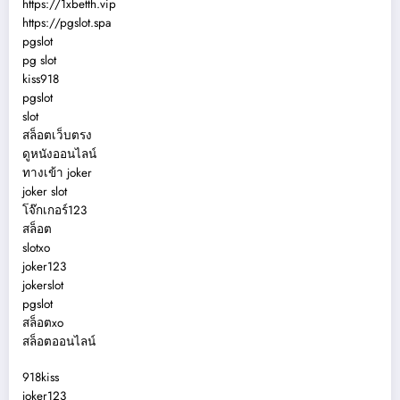
https://1xbetth.vip
https://pgslot.spa
pgslot
pg slot
kiss918
pgslot
slot
สล็อตเว็บตรง
ดูหนังออนไลน์
ทางเข้า joker
joker slot
โจ๊กเกอร์123
สล็อต
slotxo
joker123
jokerslot
pgslot
สล็อตxo
สล็อตออนไลน์
918kiss
joker123