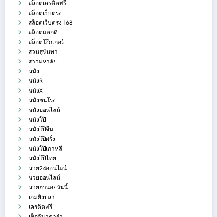
สล็อตเครดิตฟรี
สล็อตเว็บตรง
สล็อตเว็บตรง 168
สล็อตแตกดี
สล็อตโจ๊กเกอร์
สวนสุนันทา
สาวมหาลัย
หนัง
หนังR
หนังX
หนังชนโรง
หนังออนไลน์
หนังโป๊
หนังโป๊จีน
หนังโป๊ฝรั่ง
หนังโป๊เกาหลี
หนังโป๊ไทย
หวย24ออนไลน์
หวยออนไลน์
หวยฮานอยวันนี้
เกมยิงปลา
เครดิตฟรี
เซ็กซี่บาคาร่า