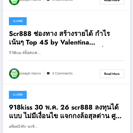
Read More
SCR888
17 เมษายน 2026
Scr888 ช่องทาง สร้างรายได้ กำไร
เน้นๆ Top 45 by Valentina
Allbet24hr.xyz ฝากผ่านทรูมันนี่ สบาย
918kiss สล็อตแต…
เล่นได้ทุกเกม 10 ล้าน ก็ถอนได้ scr888
ระบบดี รางวัลไม่อั้น 4 เมษายน 2026
Joseph Harris
0 Comments
Read More
SCR888
17 เมษายน 2026
918kiss 30 พ.ค. 26 scr888 ลงทุนได้
แบบ ไม่มีเงื่อนไข แจกกงล้อสุลต่าน ศูนย์
รวมเกมคาสิโนคุณภาพ 10 ล้าน ก็ถอน
allbet24hr scr8…