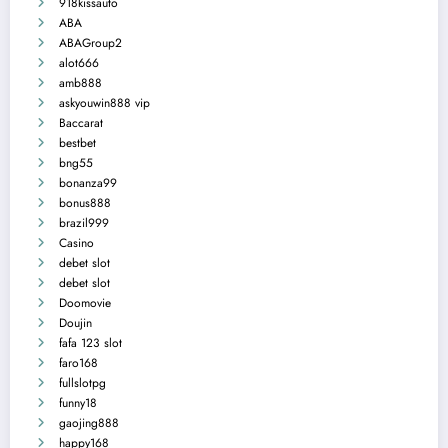
918kissauto
ABA
ABAGroup2
alot666
amb888
askyouwin888 vip
Baccarat
bestbet
bng55
bonanza99
bonus888
brazil999
Casino
debet slot
debet slot
Doomovie
Doujin
fafa 123 slot
faro168
fullslotpg
funny18
gaojing888
happy168