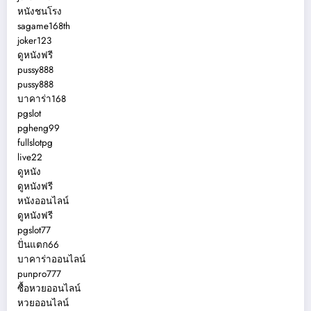
หนังชนโรง
sagame168th
joker123
ดูหนังฟรี
pussy888
pussy888
บาคาร่า168
pgslot
pgheng99
fullslotpg
live22
ดูหนัง
ดูหนังฟรี
หนังออนไลน์
ดูหนังฟรี
pgslot77
ปั่นแตก66
บาคาร่าออนไลน์
punpro777
ซื้อหวยออนไลน์
หวยออนไลน์