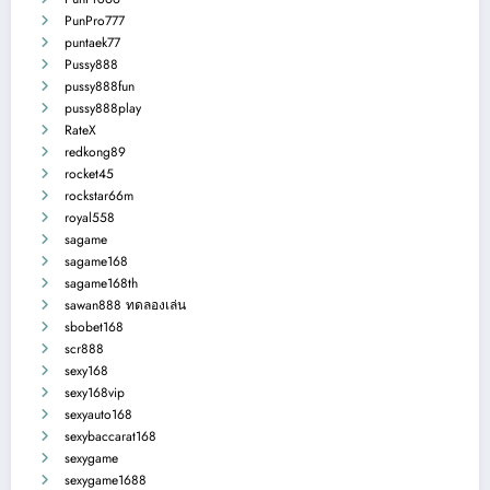
PunPro777
puntaek77
Pussy888
pussy888fun
pussy888play
RateX
redkong89
rocket45
rockstar66m
royal558
sagame
sagame168
sagame168th
sawan888 ทดลองเล่น
sbobet168
scr888
sexy168
sexy168vip
sexyauto168
sexybaccarat168
sexygame
sexygame1688