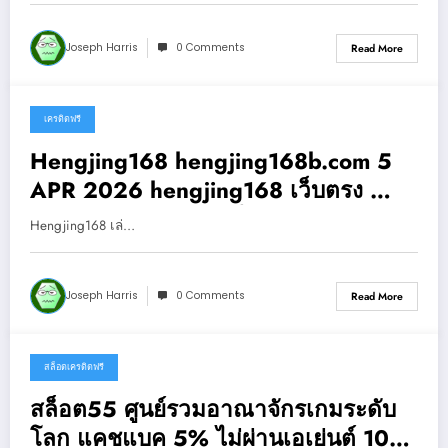
ได้ 918kiss แนะนำเพื่อน รับเงินฟรี ทันที
Top 17 by Maxwell allbet24hr.xyz
Joseph Harris
0 Comments
Read More
เครดิตฟรี
16 เมษายน 2026
Hengjing168 hengjing168b.com 5
APR 2026 hengjing168 เว็บตรง ทำ
กำไร ให้คนไทย พีจีสล็อต รีวิวเพจ 5
Hengjing168 เล่…
ดาว ไม่มีหน้าม้า คาสิโนออนไลน์ระดับ
VIP สล็อต168 เดี๋ยวนี้อะไรก็แพง ลงทุน
Joseph Harris
0 Comments
Read More
น้อยแตกหนักกันเถอะ Top 35 by Grant
สล็อตเครดิตฟรี
16 เมษายน 2026
สล็อต55 ศูนย์รวมอาณาจักรเกมระดับ
โลก แคชแบค 5% ไม่ผ่านเอเย่นต์ 10