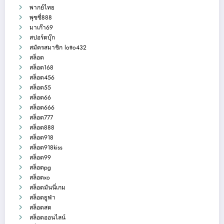
พากย์ไทย
พุซซี่888
มาเก๊า69
สปอร์ตบุ๊ก
สมัครสมาชิก lotto432
สล็อต
สล็อต168
สล็อต456
สล็อต55
สล็อต66
สล็อต666
สล็อต777
สล็อต888
สล็อต918
สล็อต918kiss
สล็อต99
สล็อตpg
สล็อตxo
สล็อตมันนี่เกม
สล็อตยูฟ่า
สล็อตสด
สล็อตออนไลน์