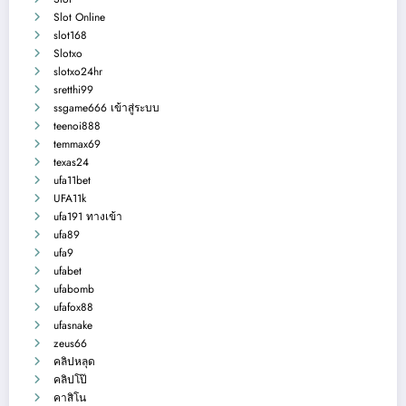
Slot Online
slot168
Slotxo
slotxo24hr
sretthi99
ssgame666 เข้าสู่ระบบ
teenoi888
temmax69
texas24
ufa11bet
UFA11k
ufa191 ทางเข้า
ufa89
ufa9
ufabet
ufabomb
ufafox88
ufasnake
zeus66
คลิปหลุด
คลิปโป๊
คาสิโน