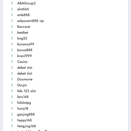
ABAGroup2
alot666
amb888
askyouwin888 vip
Baccarat
bestbet
bng55
bonanza99
bonus888
brazil999
Casino
debet slot
debet slot
Doomovie
Doujin
fafa 123 slot
faro168
fullslotpg
funny18
gaojing888
happy168
hengjing168