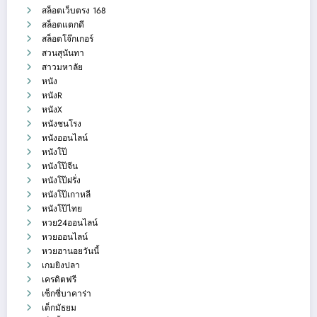
สล็อตเว็บตรง 168
สล็อตแตกดี
สล็อตโจ๊กเกอร์
สวนสุนันทา
สาวมหาลัย
หนัง
หนังR
หนังX
หนังชนโรง
หนังออนไลน์
หนังโป๊
หนังโป๊จีน
หนังโป๊ฝรั่ง
หนังโป๊เกาหลี
หนังโป๊ไทย
หวย24ออนไลน์
หวยออนไลน์
หวยฮานอยวันนี้
เกมยิงปลา
เครดิตฟรี
เซ็กซี่บาคาร่า
เด็กมัธยม