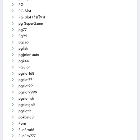
PG
PG Slot
PG Slot เว็บใหม่
pg SuperGame
pg77
Pg99
pgceo
pgfish
pgjoker auto
pgk44
PGSlot
pgslot168
pgslot77
pgslot99
pgslot9999
pgslotfish
pgslotgolf
pgslotth
pokbet88
Porn
PunPro66
PunPro777