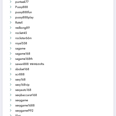
puntaek77
Pussy888
pussy888fun
pussy888play
RateX
redkong89
rocket45
rockstar66m
royal558
sagame
sagame168
sagame168th
sawan888 ทดลองเล่น
sbobet168
scr888
sexy168
sexy168vip
sexyauto168
sexybaccarat168
sexygame
sexygame1688
sexygame992
Slot