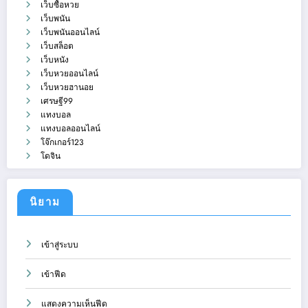
เว็บซื้อหวย
เว็บพนัน
เว็บพนันออนไลน์
เว็บสล็อต
เว็บหนัง
เว็บหวยออนไลน์
เว็บหวยฮานอย
เศรษฐี99
แทงบอล
แทงบอลออนไลน์
โจ๊กเกอร์123
โดจิน
นิยาม
เข้าสู่ระบบ
เข้าฟีด
แสดงความเห็นฟีด