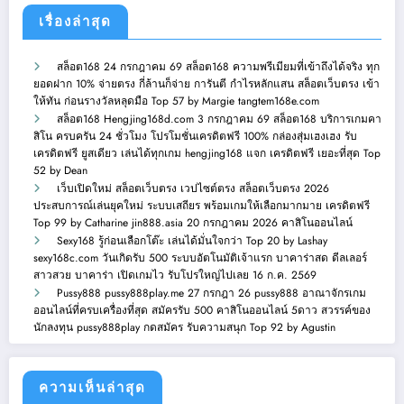
เรื่องล่าสุด
สล็อต168 24 กรกฎาคม 69 สล็อต168 ความพรีเมียมที่เข้าถึงได้จริง ทุก
ยอดฝาก 10% จ่ายตรง กี่ล้านก็จ่าย การันตี กำไรหลักแสน สล็อตเว็บตรง เข้า
ให้ทัน ก่อนรางวัลหลุดมือ Top 57 by Margie tangtem168e.com
สล็อต168 Hengjing168d.com 3 กรกฎาคม 69 สล็อต168 บริการเกมคา
สิโน ครบครัน 24 ชั่วโมง โปรโมชั่นเครดิตฟรี 100% กล่องสุ่มเฮงเฮง รับ
เครดิตฟรี ยูสเดียว เล่นได้ทุกเกม hengjing168 แจก เครดิตฟรี เยอะที่สุด Top
52 by Dean
เว็บเปิดใหม่ สล็อตเว็บตรง เวปไซต์ตรง สล็อตเว็บตรง 2026
ประสบการณ์เล่นยุคใหม่ ระบบเสถียร พร้อมเกมให้เลือกมากมาย เครดิตฟรี
Top 99 by Catharine jin888.asia 20 กรกฎาคม 2026 คาสิโนออนไลน์
Sexy168 รู้ก่อนเลือกโต๊ะ เล่นได้มั่นใจกว่า Top 20 by Lashay
sexy168c.com วันเกิดรับ 500 ระบบอัตโนมัติเจ้าแรก บาคาร่าสด ดีลเลอร์
สาวสวย บาคาร่า เปิดเกมไว รับโปรใหญ่ไปเลย 16 ก.ค. 2569
Pussy888 pussy888play.me 27 กรกฎา 26 pussy888 อาณาจักรเกม
ออนไลน์ที่ครบเครื่องที่สุด สมัครรับ 500 คาสิโนออนไลน์ 5ดาว สวรรค์ของ
นักลงทุน pussy888play กดสมัคร รับความสนุก Top 92 by Agustin
ความเห็นล่าสุด