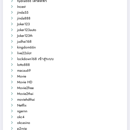
hydra888 เครดิตฟรี
Incest
jinda55
jinda888
Joker123
joker123auto
Joker123th
judhai168
kingdom66n
live22slot
lockdown168 เข้าสู่ระบบ
lotto888
macau69
Movie
Movie HD
Movie2free
Movie2thai
moviehdthai
Netflix
ngernn
okc4
okcasino
p2vvip