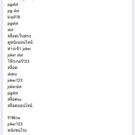
pgslot
pg slot
kiss918
pgslot
slot
สล็อตเว็บตรง
ดูหนังออนไลน์
ทางเข้า joker
joker slot
โจ๊กเกอร์123
สล็อต
slotxo
joker123
jokerslot
pgslot
สล็อตxo
สล็อตออนไลน์
918kiss
joker123
หนังชนโรง