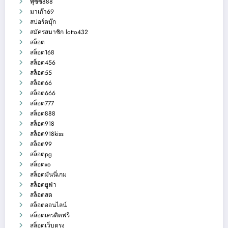
พุซซี่888
มาเก๊า69
สปอร์ตบุ๊ก
สมัครสมาชิก lotto432
สล็อต
สล็อต168
สล็อต456
สล็อต55
สล็อต66
สล็อต666
สล็อต777
สล็อต888
สล็อต918
สล็อต918kiss
สล็อต99
สล็อตpg
สล็อตxo
สล็อตมันนี่เกม
สล็อตยูฟ่า
สล็อตสด
สล็อตออนไลน์
สล็อตเครดิตฟรี
สล็อตเว็บตรง