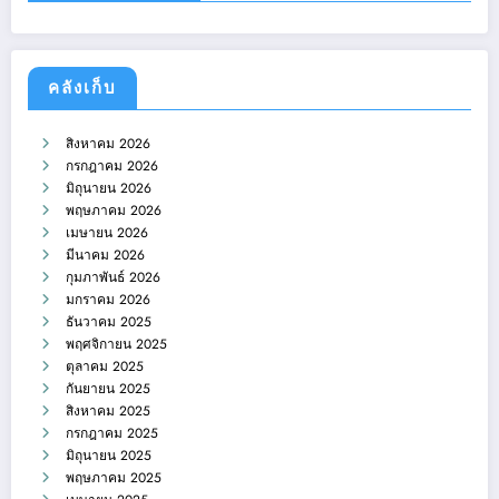
คลังเก็บ
สิงหาคม 2026
กรกฎาคม 2026
มิถุนายน 2026
พฤษภาคม 2026
เมษายน 2026
มีนาคม 2026
กุมภาพันธ์ 2026
มกราคม 2026
ธันวาคม 2025
พฤศจิกายน 2025
ตุลาคม 2025
กันยายน 2025
สิงหาคม 2025
กรกฎาคม 2025
มิถุนายน 2025
พฤษภาคม 2025