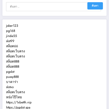
joker123
pg168
jinda55
slot99
สล็อต66
สล็อตเว็บตรง
สล็อตเว็บตรง
สล็อต888
สล็อต888
pgslot
pussy888
บาคาร่า
slotxo
สล็อตเว็บตรง
หนังโป๊ไทย
https://1xbetth.vip
https://pgslot.spa