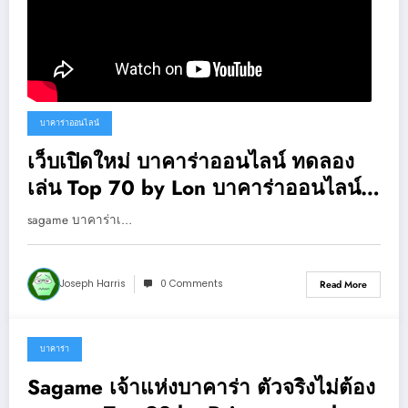
บาคาร่าออนไลน์
เว็บเปิดใหม่ บาคาร่าออนไลน์ ทดลอง
เล่น Top 70 by Lon บาคาร่าออนไลน์
Sagame168th.shop sagame168th
sagame บาคาร่าเ…
เว็บไซต์แจกหนัก สมัครบาคาร่า วันนี้ รับ
โบนัสทันที ฝาก-ถอน ออโต้ ไม่มีขั้นต่ำ 1
Joseph Harris
0 Comments
Read More
October 25 casino
บาคาร่า
7 สิงหาคม 2025
Sagame เจ้าแห่งบาคาร่า ตัวจริงไม่ต้อง