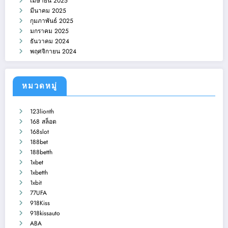
เมษายน 2025
มีนาคม 2025
กุมภาพันธ์ 2025
มกราคม 2025
ธันวาคม 2024
พฤศจิกายน 2024
หมวดหมู่
123lionth
168 สล็อต
168slot
188bet
188betth
1xbet
1xbetth
1xbit
77UFA
918Kiss
918kissauto
ABA