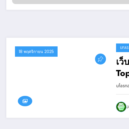
UFAS
18 พฤศจิกายน 2025
เว็
Top
แท
ufasn
น้ำ
No
J