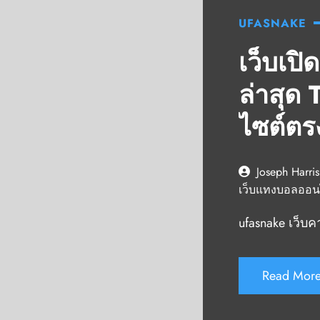
UFASNAKE
เว็บเปิ
ล่าสุด 
ไซต์ตรง เว็บแทงบอล อัน
ของไทย
Joseph Harris
2025 22 November 25 คา
เว็บแทงบอลออน
สิโนออ
ufasnake เว็บ
Read Mor