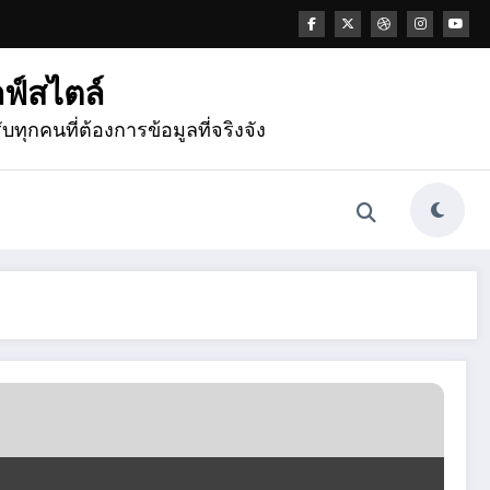
ฟ์สไตล์
ุกคนที่ต้องการข้อมูลที่จริงจัง