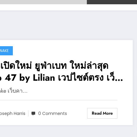
NAKE
บเปิดใหม่ ยูฟ่าเบท ใหม่ล่าสุด
 47 by Lilian เวปไซต์ตรง เว็บ
งบอล อันดับ 1 ของไทย ราคา
ake เว็บคา…
ดีที่สุดในปี 2025 22
vember 25 คาสิโนออนไลน์
Read More
oseph Harris
0 Comments