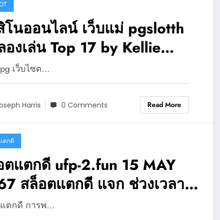
icia
OT
ิโนออนไลน์ เว็บแม่ pgslotth
องเล่น Top 17 by Kellie
อตpg pgslotth.uk 5 pgslot
ตpg เว็บไซต…
ตรง ฝาก-ถอนไว ไม่มีขั้นต่ำ มิ
นา 2025
Read More
oseph Harris
0 Comments
แตกดี
อตแตกดี ufp-2.fun 15 MAY
7 สล็อตแตกดี แจก ช่วงเวลา
ดีของเกมคาสิโนเว็บพนัน
ตแตกดี การพ…