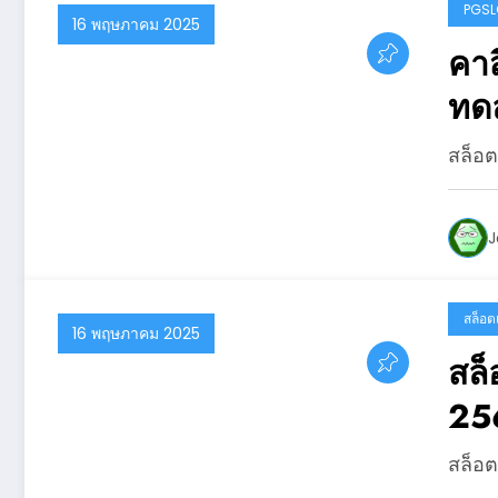
Fel
PGSL
16 พฤษภาคม 2025
คาส
ทดล
สล็
สล็อ
web
ถุ
J
สล็อต
16 พฤษภาคม 2025
สล็
256
แตก
สล็อ