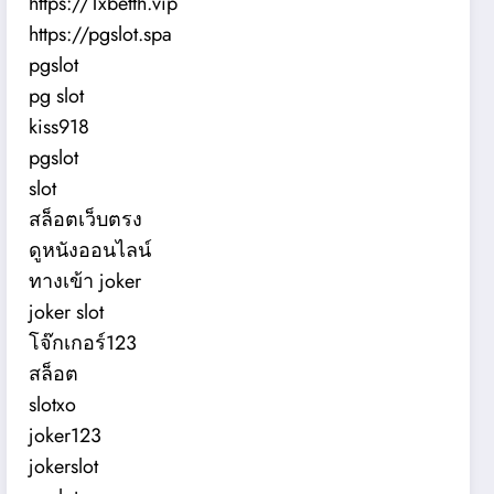
https://1xbetth.vip
https://pgslot.spa
pgslot
pg slot
kiss918
pgslot
slot
สล็อตเว็บตรง
ดูหนังออนไลน์
ทางเข้า joker
joker slot
โจ๊กเกอร์123
สล็อต
slotxo
joker123
jokerslot