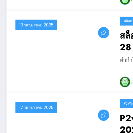
Wi
สล็อต
19 พฤษภาคม 2025
สล็
28
ชวน
ทำกำ
โบน
รับ
J
pun
70 
P2VV
17 พฤษภาคม 2025
P2
202