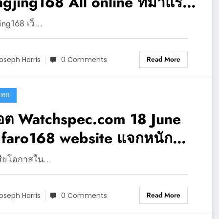
gjing168 All online ที่มาแรง
สุด เดิมพันบาคาร่า รวมเกมทำ
ing168 เว็…
นมาแรง รีวิวหน้าเว็บรับฟรี 8
ชร ค่ายคาสิโนระบบท็อปของ
Read More
oseph Harris
0 Comments
ก hengjing168 ทดลองเล่น
็อตฟรี Top 48 by Maude
168
ngjing168.tv
็อต Watchspec.com 18 June
 faro168 website แจกหนัก
รลับสล็อต ทำกำไรทุกวัน จาก
เสียโอกาสใน…
ยนตัวจริง casino เว็บเปิดใหม่
อต168 ใหม่ล่าสุด Top 20 by
Read More
oseph Harris
0 Comments
isha