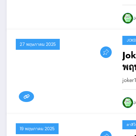
ใคร
โต้ Top 45 by Adrianne
J
Fa
JOKE
27 พฤษภาคม 2025
Jo
พฤ
ไซต
joker
RTP
เว็
J
Top
คาสิโ
19 พฤษภาคม 2025