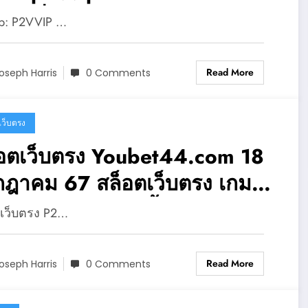
ทุกชั่วโมงวิธีเล่นสล็อต สล็อต
p: P2VVIP …
ดี คัดมาให้แล้วเครดิตฟรี ถอน
จริง p2vvip ทดลองเล่นเกมฟรี
Read More
oseph Harris
0 Comments
ว่าจะเจอเกมที่ใช่ Top 71 by
i
เว็บตรง
็อตเว็บตรง Youbet44.com 18
กฎาคม 67 สล็อตเว็บตรง เกม
ากหลายจากค่ายชั้นนำไม่ผ่าน
เว็บตรง P2…
ย่นต์ โปรโมชั่นเด็ดมากมาย
างกำไรได้ดี สล็อตเว็บตรง เล่น
Read More
oseph Harris
0 Comments
ไหนไม่ปัง มาลองที่นี่ Top 53 by