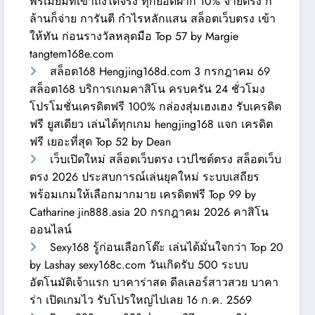
พรีเมียมที่เข้าถึงได้จริง ทุกยอดฝาก 10% จ่ายตรง กี่
ล้านก็จ่าย การันตี กำไรหลักแสน สล็อตเว็บตรง เข้า
ให้ทัน ก่อนรางวัลหลุดมือ Top 57 by Margie
tangtem168e.com
สล็อต168 Hengjing168d.com 3 กรกฎาคม 69
สล็อต168 บริการเกมคาสิโน ครบครัน 24 ชั่วโมง
โปรโมชั่นเครดิตฟรี 100% กล่องสุ่มเฮงเฮง รับเครดิต
ฟรี ยูสเดียว เล่นได้ทุกเกม hengjing168 แจก เครดิต
ฟรี เยอะที่สุด Top 52 by Dean
เว็บเปิดใหม่ สล็อตเว็บตรง เวปไซต์ตรง สล็อตเว็บ
ตรง 2026 ประสบการณ์เล่นยุคใหม่ ระบบเสถียร
พร้อมเกมให้เลือกมากมาย เครดิตฟรี Top 99 by
Catharine jin888.asia 20 กรกฎาคม 2026 คาสิโน
ออนไลน์
Sexy168 รู้ก่อนเลือกโต๊ะ เล่นได้มั่นใจกว่า Top 20
by Lashay sexy168c.com วันเกิดรับ 500 ระบบ
อัตโนมัติเจ้าแรก บาคาร่าสด ดีลเลอร์สาวสวย บาคา
ร่า เปิดเกมไว รับโปรใหญ่ไปเลย 16 ก.ค. 2569