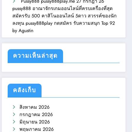
Pussy888 pussy888play.me 27 กรกฎา 26
pussy888 อาณาจักรเกมออนไลน์ที่ครบเครื่องที่สุด
สมัครรับ 500 คาสิโนออนไลน์ 5ดาว สวรรค์ของนัก
ลงทุน pussy888play กดสมัคร รับความสนุก Top 92
by Agustin
ความเห็นล่าสุด
คลังเก็บ
สิงหาคม 2026
กรกฎาคม 2026
มิถุนายน 2026
พฤษภาคม 2026