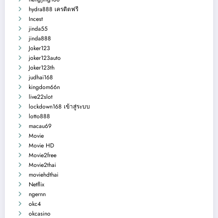
hydra888 เครดิตฟรี
Incest
jinda55
jinda888
Joker123
joker123auto
Joker123th
judhai168
kingdom66n
live22slot
lockdown168 เข้าสู่ระบบ
lotto888
macau69
Movie
Movie HD
Movie2free
Movie2thai
moviehdthai
Netflix
ngernn
okc4
okcasino