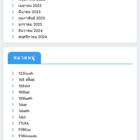
เมษายน 2025
มีนาคม 2025
กุมภาพันธ์ 2025
มกราคม 2025
ธันวาคม 2024
พฤศจิกายน 2024
หมวดหมู่
123lionth
168 สล็อต
168slot
188bet
188betth
1xbet
1xbetth
1xbit
77UFA
918Kiss
918kissauto