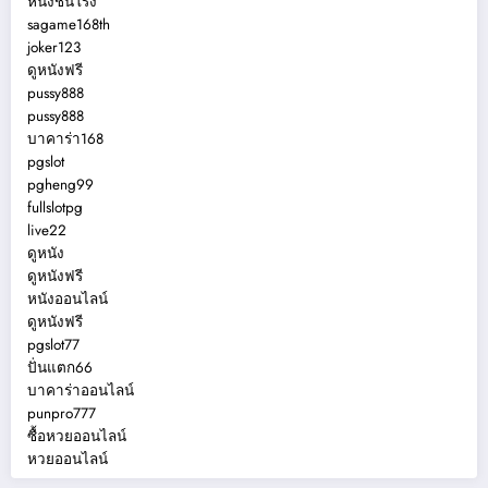
หนังชนโรง
sagame168th
joker123
ดูหนังฟรี
pussy888
pussy888
บาคาร่า168
pgslot
pgheng99
fullslotpg
live22
ดูหนัง
ดูหนังฟรี
หนังออนไลน์
ดูหนังฟรี
pgslot77
ปั่นแตก66
บาคาร่าออนไลน์
punpro777
ซื้อหวยออนไลน์
หวยออนไลน์