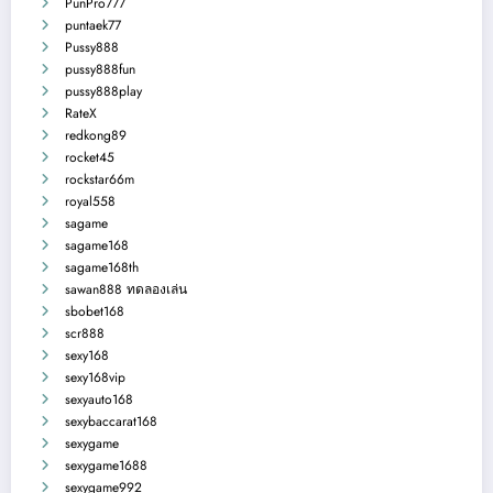
PunPro777
puntaek77
Pussy888
pussy888fun
pussy888play
RateX
redkong89
rocket45
rockstar66m
royal558
sagame
sagame168
sagame168th
sawan888 ทดลองเล่น
sbobet168
scr888
sexy168
sexy168vip
sexyauto168
sexybaccarat168
sexygame
sexygame1688
sexygame992