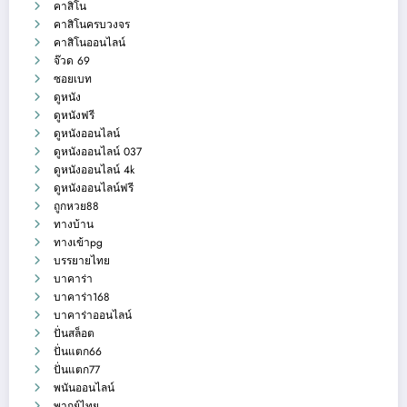
คาสิโน
คาสิโนครบวงจร
คาสิโนออนไลน์
จ๊วด 69
ซอยเบท
ดูหนัง
ดูหนังฟรี
ดูหนังออนไลน์
ดูหนังออนไลน์ 037
ดูหนังออนไลน์ 4k
ดูหนังออนไลน์ฟรี
ถูกหวย88
ทางบ้าน
ทางเข้าpg
บรรยายไทย
บาคาร่า
บาคาร่า168
บาคาร่าออนไลน์
ปั่นสล็อต
ปั่นแตก66
ปั่นแตก77
พนันออนไลน์
พากย์ไทย