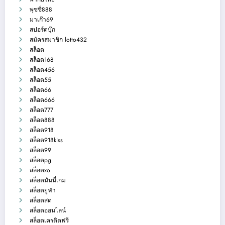
พุซซี่888
มาเก๊า69
สปอร์ตบุ๊ก
สมัครสมาชิก lotto432
สล็อต
สล็อต168
สล็อต456
สล็อต55
สล็อต66
สล็อต666
สล็อต777
สล็อต888
สล็อต918
สล็อต918kiss
สล็อต99
สล็อตpg
สล็อตxo
สล็อตมันนี่เกม
สล็อตยูฟ่า
สล็อตสด
สล็อตออนไลน์
สล็อตเครดิตฟรี