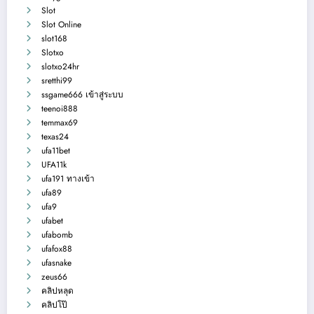
Slot
Slot Online
slot168
Slotxo
slotxo24hr
sretthi99
ssgame666 เข้าสู่ระบบ
teenoi888
temmax69
texas24
ufa11bet
UFA11k
ufa191 ทางเข้า
ufa89
ufa9
ufabet
ufabomb
ufafox88
ufasnake
zeus66
คลิปหลุด
คลิปโป๊