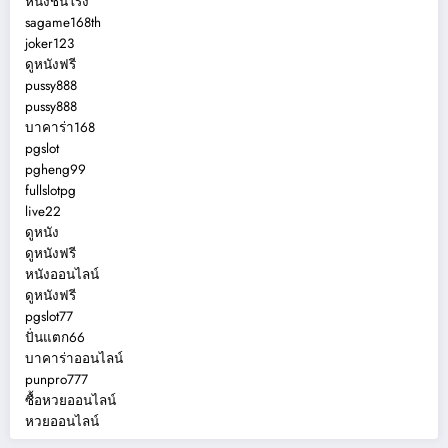
หนังชนโรง
sagame168th
joker123
ดูหนังฟรี
pussy888
pussy888
บาคาร่า168
pgslot
pgheng99
fullslotpg
live22
ดูหนัง
ดูหนังฟรี
หนังออนไลน์
ดูหนังฟรี
pgslot77
ปั่นแตก66
บาคาร่าออนไลน์
punpro777
ซื้อหวยออนไลน์
หวยออนไลน์