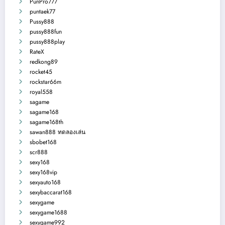
PunPro777
puntaek77
Pussy888
pussy888fun
pussy888play
RateX
redkong89
rocket45
rockstar66m
royal558
sagame
sagame168
sagame168th
sawan888 ทดลองเล่น
sbobet168
scr888
sexy168
sexy168vip
sexyauto168
sexybaccarat168
sexygame
sexygame1688
sexygame992