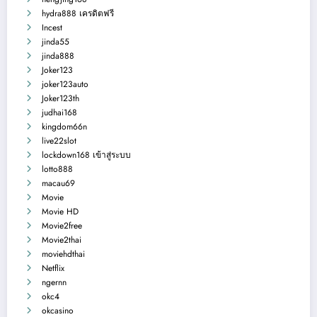
hydra888 เครดิตฟรี
Incest
jinda55
jinda888
Joker123
joker123auto
Joker123th
judhai168
kingdom66n
live22slot
lockdown168 เข้าสู่ระบบ
lotto888
macau69
Movie
Movie HD
Movie2free
Movie2thai
moviehdthai
Netflix
ngernn
okc4
okcasino