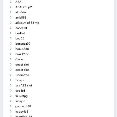
ABA
ABAGroup2
alot666
amb888
askyouwin888 vip
Baccarat
bestbet
bng55
bonanza99
bonus888
brazil999
Casino
debet slot
debet slot
Doomovie
Doujin
fafa 123 slot
faro168
fullslotpg
funny18
gaojing888
happy168
hengjing168