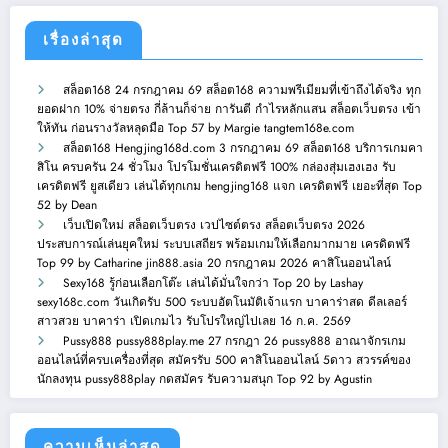
เรื่องล่าสุด
สล็อต168 24 กรกฎาคม 69 สล็อต168 ความพรีเมียมที่เข้าถึงได้จริง ทุก
ยอดฝาก 10% จ่ายตรง กี่ล้านก็จ่าย การันตี กำไรหลักแสน สล็อตเว็บตรง เข้า
ให้ทัน ก่อนรางวัลหลุดมือ Top 57 by Margie tangtem168e.com
สล็อต168 Hengjing168d.com 3 กรกฎาคม 69 สล็อต168 บริการเกมคา
สิโน ครบครัน 24 ชั่วโมง โปรโมชั่นเครดิตฟรี 100% กล่องสุ่มเฮงเฮง รับ
เครดิตฟรี ยูสเดียว เล่นได้ทุกเกม hengjing168 แจก เครดิตฟรี เยอะที่สุด Top
52 by Dean
เว็บเปิดใหม่ สล็อตเว็บตรง เวปไซต์ตรง สล็อตเว็บตรง 2026
ประสบการณ์เล่นยุคใหม่ ระบบเสถียร พร้อมเกมให้เลือกมากมาย เครดิตฟรี
Top 99 by Catharine jin888.asia 20 กรกฎาคม 2026 คาสิโนออนไลน์
Sexy168 รู้ก่อนเลือกโต๊ะ เล่นได้มั่นใจกว่า Top 20 by Lashay
sexy168c.com วันเกิดรับ 500 ระบบอัตโนมัติเจ้าแรก บาคาร่าสด ดีลเลอร์
สาวสวย บาคาร่า เปิดเกมไว รับโปรใหญ่ไปเลย 16 ก.ค. 2569
Pussy888 pussy888play.me 27 กรกฎา 26 pussy888 อาณาจักรเกม
ออนไลน์ที่ครบเครื่องที่สุด สมัครรับ 500 คาสิโนออนไลน์ 5ดาว สวรรค์ของ
นักลงทุน pussy888play กดสมัคร รับความสนุก Top 92 by Agustin
ความเห็นล่าสุด