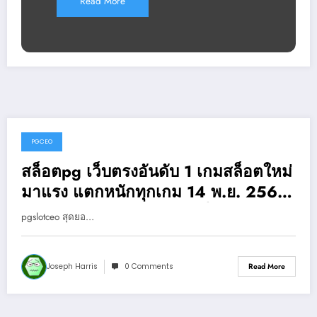
Read More
PGCEO
13 พฤศจิกายน 2025
สล็อตpg เว็บตรงอันดับ 1 เกมสล็อตใหม่
มาแรง แตกหนักทุกเกม 14 พ.ย. 2568
web ใหญ่ casino online เว็บใหญ่
pgslotceo สุดยอ…
เครดิตฟรี Top 94 by Bea
Joseph Harris
0 Comments
Read More