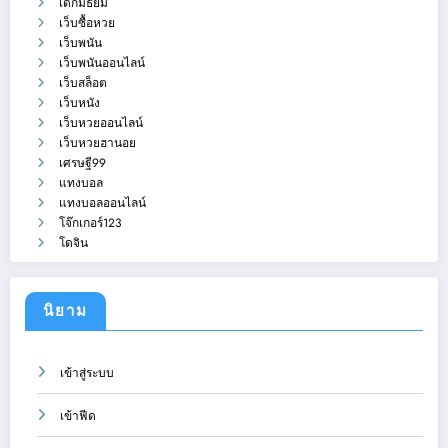
เด็กมัธยม
เว็บซื้อหวย
เว็บพนัน
เว็บพนันออนไลน์
เว็บสล็อต
เว็บหนัง
เว็บหวยออนไลน์
เว็บหวยฮานอย
เศรษฐี99
แทงบอล
แทงบอลออนไลน์
โจ๊กเกอร์123
โดจิน
นิยาม
เข้าสู่ระบบ
เข้าฟีด