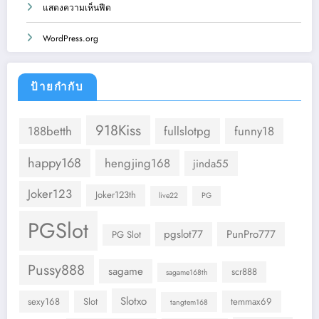
แสดงความเห็นฟีด
WordPress.org
ป้ายกำกับ
918Kiss
188betth
fullslotpg
funny18
happy168
hengjing168
jinda55
Joker123
Joker123th
live22
PG
PGSlot
pgslot77
PunPro777
PG Slot
Pussy888
sagame
scr888
sagame168th
Slotxo
sexy168
Slot
temmax69
tangtem168