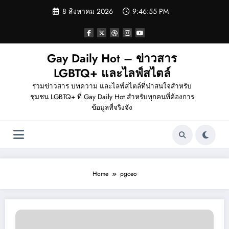
Skip
8 สิงหาคม 2026
9:46:56 PM
to
content
Gay Daily Hot – ข่าวสาร
LGBTQ+ และไลฟ์สไตล์
รวมข่าวสาร บทความ และไลฟ์สไตล์ที่น่าสนใจสำหรับ
ชุมชน LGBTQ+ ที่ Gay Daily Hot สำหรับทุกคนที่ต้องการ
ข้อมูลที่จริงจัง
Home
pgceo