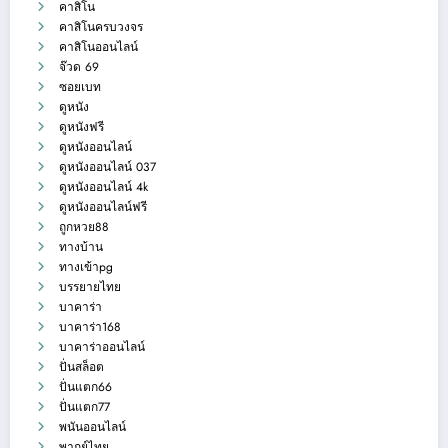
คาสิโน
คาสิโนครบวงจร
คาสิโนออนไลน์
จ๊วด 69
ซอยเบท
ดูหนัง
ดูหนังฟรี
ดูหนังออนไลน์
ดูหนังออนไลน์ 037
ดูหนังออนไลน์ 4k
ดูหนังออนไลน์ฟรี
ถูกหวย88
ทางบ้าน
ทางเข้าpg
บรรยายไทย
บาคาร่า
บาคาร่า168
บาคาร่าออนไลน์
ปั่นสล็อต
ปั่นแตก66
ปั่นแตก77
พนันออนไลน์
พากย์ไทย