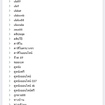
ufa89
ufa9
ufabet
ufabomb
ufafox88
ufasnake
zeus66
คลิปหลุด
คลิปโป๊
คาสิโน
คาสิโนครบวงจร
คาสิโนออนไลน์
จ๊วด 69
ซอยเบท
ดูหนัง
ดูหนังฟรี
ดูหนังออนไลน์
ดูหนังออนไลน์ 037
ดูหนังออนไลน์ 4k
ดูหนังออนไลน์ฟรี
ถูกหวย88
ทางบ้าน
ทางเข้าpg