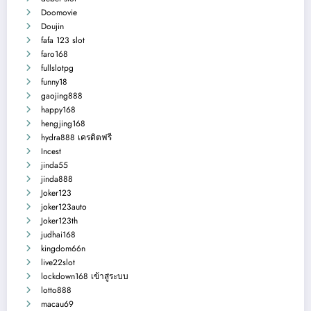
Doomovie
Doujin
fafa 123 slot
faro168
fullslotpg
funny18
gaojing888
happy168
hengjing168
hydra888 เครดิตฟรี
Incest
jinda55
jinda888
Joker123
joker123auto
Joker123th
judhai168
kingdom66n
live22slot
lockdown168 เข้าสู่ระบบ
lotto888
macau69