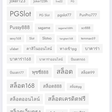
Joker123
Joker123th
live22
PG
PGSlot
pgslot77
PunPro777
PG Slot
Pussy888
sagame
scr888
sagame168th
Slotxo
sexy168
Slot
temmax69
tangtem168
บาคาร่า
คาสิโนออนไลน์
ทางเข้าpg
ufabet
บาคาร่า168
บาคาร่าออนไลน์
ปั่นแตก66
สล็อต
พุซซี่888
สล็อต99
ปั่นแตก77
สล็อต168
สล็อต888
สล็อตpg
สล็อตเครดิตฟรี
สล็อตออนไลน์
สล็อตเว็บตรง