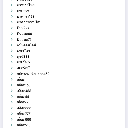
บรรยายไทย
บาคาร่า
บาคาร่า168
บาคาร่าออนไลน์
ปั่นสล็อต
ปั่นแตก66
ปั่นแตก77
พนันออนไลน์
พากย์ไทย
พุซซี่888
มาเก๊า69
สปอร์ตบุ๊ก
สมัครสมาชิก lotto432
สล็อต
สล็อต168
สล็อต456
สล็อต55
สล็อต66
สล็อต666
สล็อต777
สล็อต888
สล็อต918