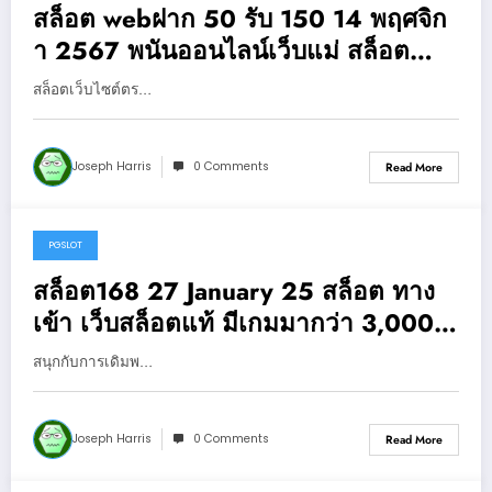
สล็อต webฝาก 50 รับ 150 14 พฤศจิก
า 2567 พนันออนไลน์เว็บแม่ สล็อต
ใหม่ล่าสุด Top 12 by Denisha
สล็อตเว็บไซต์ตร…
สล็อต456 Hongkong456.co
Joseph Harris
0 Comments
Read More
PGSLOT
21 พฤศจิกายน 2024
สล็อต168 27 January 25 สล็อต ทาง
เข้า เว็บสล็อตแท้ มีเกมมากว่า 3,000
เกมรองรับทุกแพลตฟอร์ม pgslot ไม่
สนุกกับการเดิมพ…
กระตุก เล่นฟรี ทุกค่าย Top 93 by
Finlay faro168.co
Joseph Harris
0 Comments
Read More