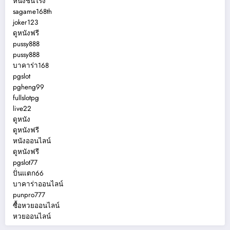
หนังชนโรง
sagame168th
joker123
ดูหนังฟรี
pussy888
pussy888
บาคาร่า168
pgslot
pgheng99
fullslotpg
live22
ดูหนัง
ดูหนังฟรี
หนังออนไลน์
ดูหนังฟรี
pgslot77
ปั่นแตก66
บาคาร่าออนไลน์
punpro777
ซื้อหวยออนไลน์
หวยออนไลน์