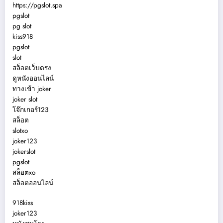
https://pgslot.spa
pgslot
pg slot
kiss918
pgslot
slot
สล็อตเว็บตรง
ดูหนังออนไลน์
ทางเข้า joker
joker slot
โจ๊กเกอร์123
สล็อต
slotxo
joker123
jokerslot
pgslot
สล็อตxo
สล็อตออนไลน์
918kiss
joker123