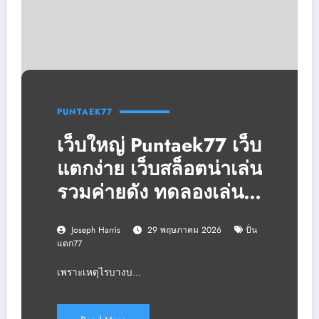
PUNTAEK77
เว็บใหญ่ Puntaek77 เว็บ
แตกง่าย เว็บสล็อตน่าเล่น
รวมค่ายดัง ทดลองเล่น
ได้จริง พร้อมเครดิตฟรี
Joseph Harris
29 พฤษภาคม 2026
ปั่น
เริ่มต้น ใหม่ล่าสุด Top
แตก77
12 By Bertie
เพราะเหตุไรบางบ…
Puntaek77.fun 15
มิถุนายน 69 คาสิโน