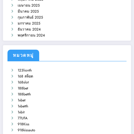
เมษายน 2025
มีนาคม 2025
กุมภาพันธ์ 2025
มกราคม 2025
ธันวาคม 2024
พฤศจิกายน 2024
หมวดหมู่
123lionth
168 สล็อต
168slot
188bet
188betth
1xbet
1xbetth
1xbit
77UFA
918Kiss
918kissauto