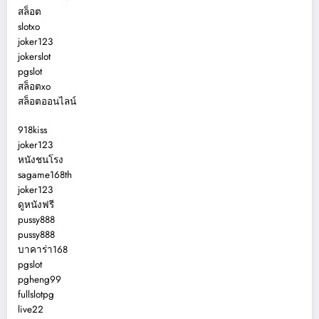
สล็อต
slotxo
joker123
jokerslot
pgslot
สล็อตxo
สล็อตออนไลน์
918kiss
joker123
หนังชนโรง
sagame168th
joker123
ดูหนังฟรี
pussy888
pussy888
บาคาร่า168
pgslot
pgheng99
fullslotpg
live22