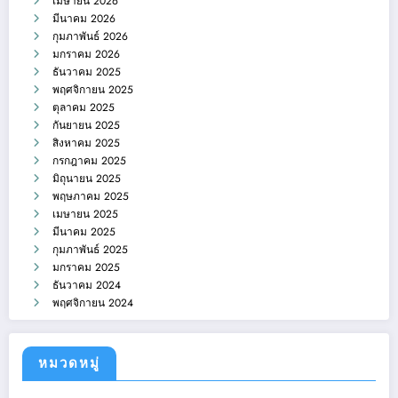
เมษายน 2026
มีนาคม 2026
กุมภาพันธ์ 2026
มกราคม 2026
ธันวาคม 2025
พฤศจิกายน 2025
ตุลาคม 2025
กันยายน 2025
สิงหาคม 2025
กรกฎาคม 2025
มิถุนายน 2025
พฤษภาคม 2025
เมษายน 2025
มีนาคม 2025
กุมภาพันธ์ 2025
มกราคม 2025
ธันวาคม 2024
พฤศจิกายน 2024
หมวดหมู่