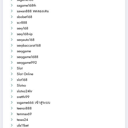
sagame168th
sawan888 ทดลองเล่น
sbobet168
scr888
sexy168
sexy168vip
sexyauto168
sexybaccarat168
sexygame
sexygame1688
sexygame992
Slot
Slot Online
slot168
Slotxo
slotxo24hr
sretthi99
ssgame666 เข้าสู่ระบบ
teenoi888
temmax69
texas24
ufa11bet