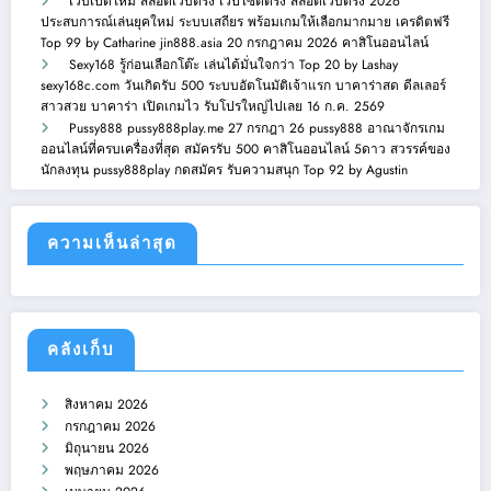
เว็บเปิดใหม่ สล็อตเว็บตรง เวปไซต์ตรง สล็อตเว็บตรง 2026
ประสบการณ์เล่นยุคใหม่ ระบบเสถียร พร้อมเกมให้เลือกมากมาย เครดิตฟรี
Top 99 by Catharine jin888.asia 20 กรกฎาคม 2026 คาสิโนออนไลน์
Sexy168 รู้ก่อนเลือกโต๊ะ เล่นได้มั่นใจกว่า Top 20 by Lashay
sexy168c.com วันเกิดรับ 500 ระบบอัตโนมัติเจ้าแรก บาคาร่าสด ดีลเลอร์
สาวสวย บาคาร่า เปิดเกมไว รับโปรใหญ่ไปเลย 16 ก.ค. 2569
Pussy888 pussy888play.me 27 กรกฎา 26 pussy888 อาณาจักรเกม
ออนไลน์ที่ครบเครื่องที่สุด สมัครรับ 500 คาสิโนออนไลน์ 5ดาว สวรรค์ของ
นักลงทุน pussy888play กดสมัคร รับความสนุก Top 92 by Agustin
ความเห็นล่าสุด
คลังเก็บ
สิงหาคม 2026
กรกฎาคม 2026
มิถุนายน 2026
พฤษภาคม 2026