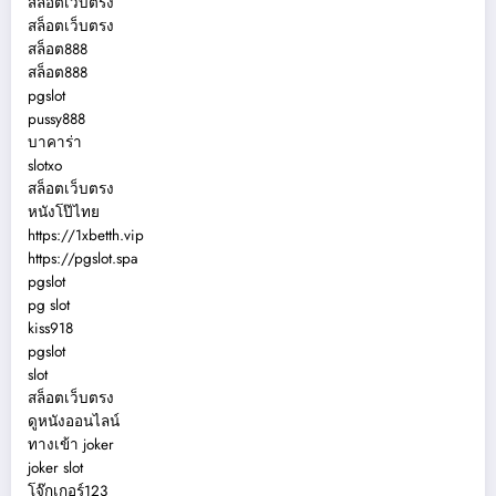
สล็อตเว็บตรง
สล็อตเว็บตรง
สล็อต888
สล็อต888
pgslot
pussy888
บาคาร่า
slotxo
สล็อตเว็บตรง
หนังโป๊ไทย
https://1xbetth.vip
https://pgslot.spa
pgslot
pg slot
kiss918
pgslot
slot
สล็อตเว็บตรง
ดูหนังออนไลน์
ทางเข้า joker
joker slot
โจ๊กเกอร์123