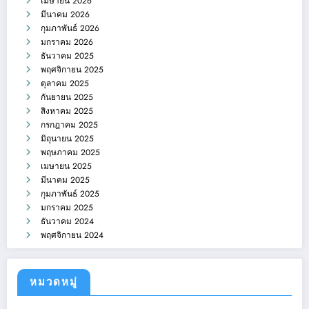
เมษายน 2026
มีนาคม 2026
กุมภาพันธ์ 2026
มกราคม 2026
ธันวาคม 2025
พฤศจิกายน 2025
ตุลาคม 2025
กันยายน 2025
สิงหาคม 2025
กรกฎาคม 2025
มิถุนายน 2025
พฤษภาคม 2025
เมษายน 2025
มีนาคม 2025
กุมภาพันธ์ 2025
มกราคม 2025
ธันวาคม 2024
พฤศจิกายน 2024
หมวดหมู่