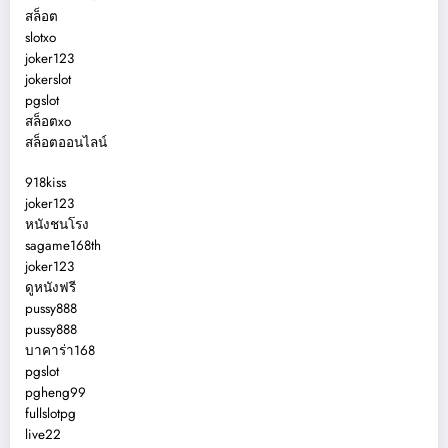
สล็อต
slotxo
joker123
jokerslot
pgslot
สล็อตxo
สล็อตออนไลน์
918kiss
joker123
หนังชนโรง
sagame168th
joker123
ดูหนังฟรี
pussy888
pussy888
บาคาร่า168
pgslot
pgheng99
fullslotpg
live22