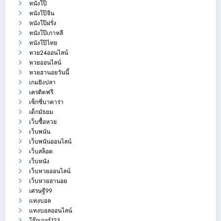
หนังโป๊
หนังโป๊จีน
หนังโป๊ฝรั่ง
หนังโป๊เกาหลี
หนังโป๊ไทย
หวย24ออนไลน์
หวยออนไลน์
หวยฮานอยวันนี้
เกมยิงปลา
เครดิตฟรี
เซ็กซี่บาคาร่า
เด็กมัธยม
เว็บซื้อหวย
เว็บพนัน
เว็บพนันออนไลน์
เว็บสล็อต
เว็บหนัง
เว็บหวยออนไลน์
เว็บหวยฮานอย
เศรษฐี99
แทงบอล
แทงบอลออนไลน์
โจ๊กเกอร์123