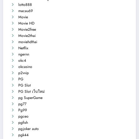
lotto888
macau69
Movie
Movie HD
Movie2free
Movie2thai
moviehdthai
Netflix
ngernn
okc4
okcasino
p2vvip
PG
PG Slot
PG Slot เว็บใหม่
pg SuperGame
pg77
Pg99
pgceo
pgfish
pgjoker auto
pgk44