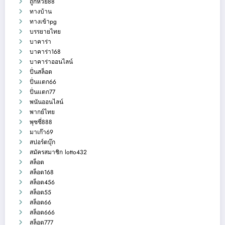
ถูกหวย88
ทางบ้าน
ทางเข้าpg
บรรยายไทย
บาคาร่า
บาคาร่า168
บาคาร่าออนไลน์
ปั่นสล็อต
ปั่นแตก66
ปั่นแตก77
พนันออนไลน์
พากย์ไทย
พุซซี่888
มาเก๊า69
สปอร์ตบุ๊ก
สมัครสมาชิก lotto432
สล็อต
สล็อต168
สล็อต456
สล็อต55
สล็อต66
สล็อต666
สล็อต777