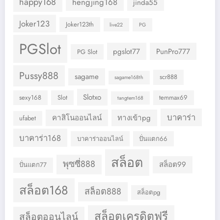
happy168
hengjing168
jinda55
Joker123
Joker123th
live22
PG
PGSlot
pgslot77
PunPro777
PG Slot
Pussy888
sagame
scr888
sagame168th
Slotxo
sexy168
Slot
temmax69
tangtem168
บาคาร่า
คาสิโนออนไลน์
ทางเข้าpg
ufabet
บาคาร่า168
บาคาร่าออนไลน์
ปั่นแตก66
สล็อต
พุซซี่888
สล็อต99
ปั่นแตก77
สล็อต168
สล็อต888
สล็อตpg
สล็อตเครดิตฟรี
สล็อตออนไลน์