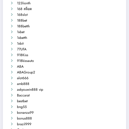
123lionth
168 สล็อต
168slot
188bet
188betth
1xbet
1xbetth
1xbit
77UFA
918Kiss
918kissauto
ABA
ABAGroup2
alot666
amb888
askyouwin888 vip
Baccarat
bestbet
bng55
bonanza99
bonus888
brazil999