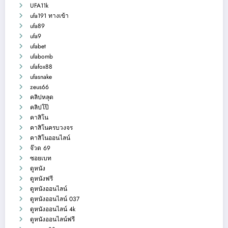
UFA11k
ufa191 ทางเข้า
ufa89
ufa9
ufabet
ufabomb
ufafox88
ufasnake
zeus66
คลิปหลุด
คลิปโป๊
คาสิโน
คาสิโนครบวงจร
คาสิโนออนไลน์
จ๊วด 69
ซอยเบท
ดูหนัง
ดูหนังฟรี
ดูหนังออนไลน์
ดูหนังออนไลน์ 037
ดูหนังออนไลน์ 4k
ดูหนังออนไลน์ฟรี