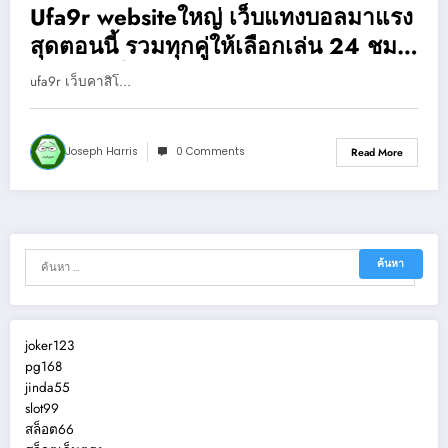
Ufa9r websiteใหญ่ เว็บแทงบอลมาแรง
สุดตอนนี้ รวมทุกคู่ให้เลือกเล่น 24 ชม.
คาสิโน เว็บแม่ ใหม่ล่าสุด Top 11 by
ufa9r เว็บคาสิโ…
Ingeborg 26 ธันวา 25
Joseph Harris
0 Comments
Read More
joker123
pg168
jinda55
slot99
สล็อต66