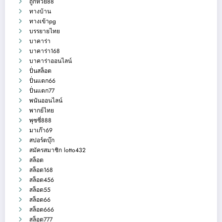
ถูกหวย88
ทางบ้าน
ทางเข้าpg
บรรยายไทย
บาคาร่า
บาคาร่า168
บาคาร่าออนไลน์
ปั่นสล็อต
ปั่นแตก66
ปั่นแตก77
พนันออนไลน์
พากย์ไทย
พุซซี่888
มาเก๊า69
สปอร์ตบุ๊ก
สมัครสมาชิก lotto432
สล็อต
สล็อต168
สล็อต456
สล็อต55
สล็อต66
สล็อต666
สล็อต777