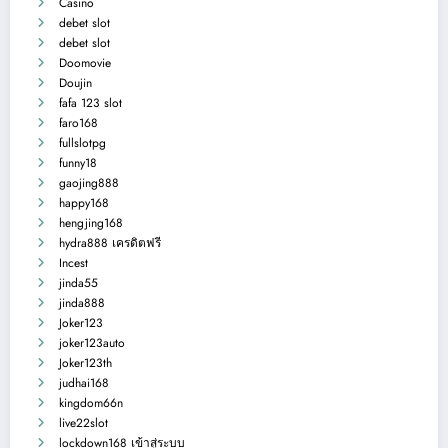
Casino
debet slot
debet slot
Doomovie
Doujin
fafa 123 slot
faro168
fullslotpg
funny18
gaojing888
happy168
hengjing168
hydra888 เครดิตฟรี
Incest
jinda55
jinda888
Joker123
joker123auto
Joker123th
judhai168
kingdom66n
live22slot
lockdown168 เข้าสู่ระบบ