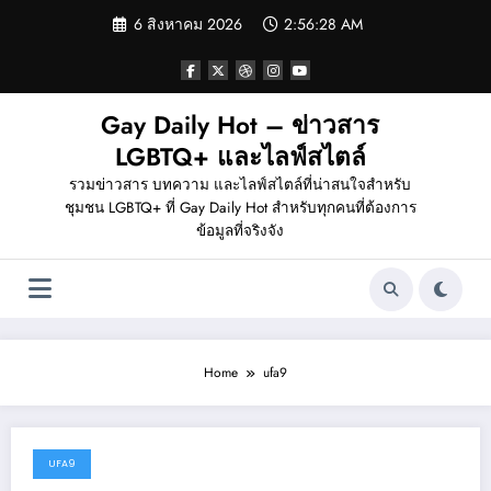
Skip
6 สิงหาคม 2026
2:56:28 AM
to
content
Gay Daily Hot – ข่าวสาร
LGBTQ+ และไลฟ์สไตล์
รวมข่าวสาร บทความ และไลฟ์สไตล์ที่น่าสนใจสำหรับ
ชุมชน LGBTQ+ ที่ Gay Daily Hot สำหรับทุกคนที่ต้องการ
ข้อมูลที่จริงจัง
Home
ufa9
UFA9
10 ธันวาคม 2025