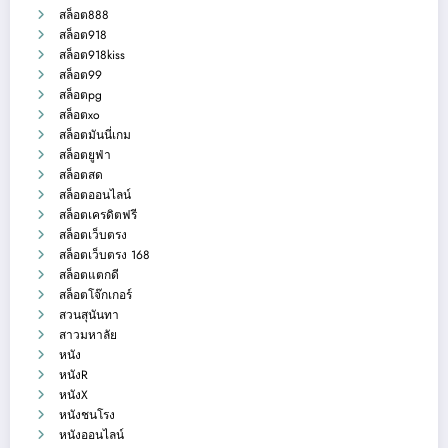
สล็อต888
สล็อต918
สล็อต918kiss
สล็อต99
สล็อตpg
สล็อตxo
สล็อตมันนี่เกม
สล็อตยูฟ่า
สล็อตสด
สล็อตออนไลน์
สล็อตเครดิตฟรี
สล็อตเว็บตรง
สล็อตเว็บตรง 168
สล็อตแตกดี
สล็อตโจ๊กเกอร์
สวนสุนันทา
สาวมหาลัย
หนัง
หนังR
หนังX
หนังชนโรง
หนังออนไลน์