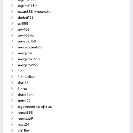
sagame168th
sawan888 ทดลองเล่น
sbobet168
scr888
sexy168
sexy168vip
sexyauto168
sexybaccarat168
sexygame
sexygame1688
sexygame992
Slot
Slot Online
slot168
Slotxo
slotxo24hr
sretthi99
ssgame666 เข้าสู่ระบบ
teenoi888
temmax69
texas24
ufa11bet