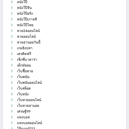
หนังโป๊
หนังโป๊จีน
หนังโป๊ฝรั่ง
หนังโป๊เกาหลี
หนังโป๊ไทย
หวย24ออนไลน์
หวยออนไลน์
หวยฮานอยวันนี้
เกมยิงปลา
เครดิตฟรี
เซ็กซี่บาคาร่า
เด็กมัธยม
เว็บซื้อหวย
เว็บพนัน
เว็บพนันออนไลน์
เว็บสล็อต
เว็บหนัง
เว็บหวยออนไลน์
เว็บหวยฮานอย
เศรษฐี99
แทงบอล
แทงบอลออนไลน์
โจ๊กเกอร์123