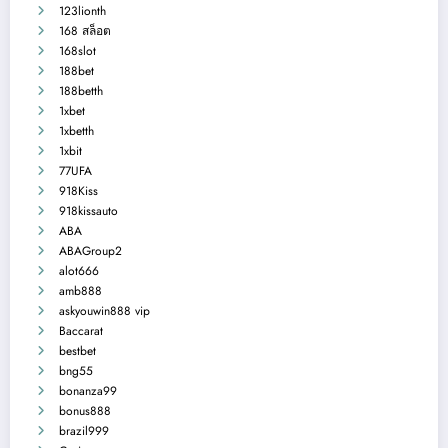
123lionth
168 สล็อต
168slot
188bet
188betth
1xbet
1xbetth
1xbit
77UFA
918Kiss
918kissauto
ABA
ABAGroup2
alot666
amb888
askyouwin888 vip
Baccarat
bestbet
bng55
bonanza99
bonus888
brazil999