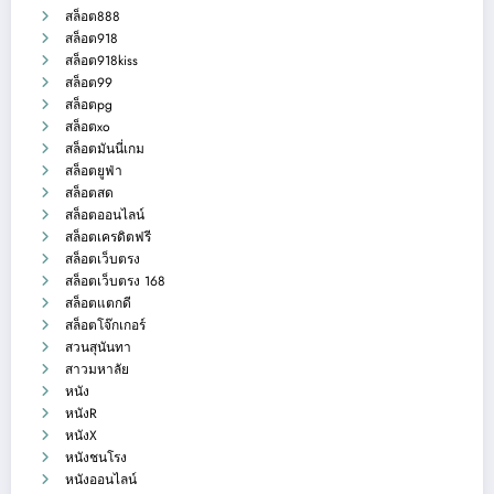
สล็อต888
สล็อต918
สล็อต918kiss
สล็อต99
สล็อตpg
สล็อตxo
สล็อตมันนี่เกม
สล็อตยูฟ่า
สล็อตสด
สล็อตออนไลน์
สล็อตเครดิตฟรี
สล็อตเว็บตรง
สล็อตเว็บตรง 168
สล็อตแตกดี
สล็อตโจ๊กเกอร์
สวนสุนันทา
สาวมหาลัย
หนัง
หนังR
หนังX
หนังชนโรง
หนังออนไลน์