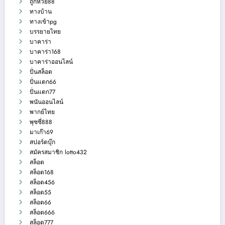
ถูกหวย88
ทางบ้าน
ทางเข้าpg
บรรยายไทย
บาคาร่า
บาคาร่า168
บาคาร่าออนไลน์
ปั่นสล็อต
ปั่นแตก66
ปั่นแตก77
พนันออนไลน์
พากย์ไทย
พุซซี่888
มาเก๊า69
สปอร์ตบุ๊ก
สมัครสมาชิก lotto432
สล็อต
สล็อต168
สล็อต456
สล็อต55
สล็อต66
สล็อต666
สล็อต777