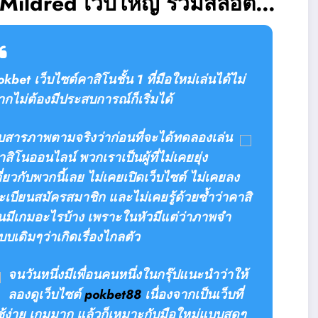
Mildred เว็บใหญ่ รวมสล็อตทุก
ย แตกหนัก จ่ายจริง เล่นได้ไม่
ัด 9 พฤศจิกา 68 casino
kbet เว็บไซต์คาสิโนชั้น 1 ที่มือใหม่เล่นได้ไม่
ากไม่ต้องมีประสบการณ์ก็เริ่มได้
ับสารภาพตามจริงว่าก่อนที่จะได้ทดลองเล่น
าสิโนออนไลน์ พวกเราเป็นผู้ที่ไม่เคยยุ่ง
กี่ยวกับพวกนี้เลย ไม่เคยเปิดเว็บไซต์ ไม่เคยลง
ะเบียนสมัครสมาชิก และไม่เคยรู้ด้วยซ้ำว่าคาสิ
นมีเกมอะไรบ้าง เพราะในหัวมีแต่ว่าภาพจำ
บบเดิมๆว่าเกิดเรื่องไกลตัว
จนวันหนึ่งมีเพื่อนคนหนึ่งในกรุ๊ปแนะนำว่าให้
ลองดูเว็บไซต์
pokbet88
เนื่องจากเป็นเว็บที่
ช้ง่าย เกมมาก แล้วก็เหมาะกับมือใหม่แบบสุดๆ