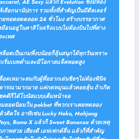
accarat, AE Sexy แล้วก็ Evolution ซึ่งมีห้อง
ห้เลือกนานัปการ รวมทั้งที่สำคัญเป็นมีดีลเลอร์
่ายทอดสดตลอด 24 ชั่วโมง สร้างบรรยากาศ
หมือนอยู่ในคาสิโนจริงแบบไม่ต้องบินไปที่ต่าง
ระเทศ
 สล็อตเป็นเกมที่งบน้อยก็ลุ้นสนุกได้ทุกวันเพราะ
่าเริ่มเบทต่ำและมีโอกาสแจ็คพอตสูง
ล็อตเหมาะสมกับผู้ที่อยากเล่นชิลๆไม่ต้องพินิจ
ิจารณามากมาย แค่กดหมุนแล้วคอยลุ้น ถ้าเกิด
ชคดีก็ได้โบนัสแบบเต็มหน้าจอ
กมยอดนิยมใน pokbet ที่พวกเราเคยทดลอง
ล้วติดใจ อาทิเช่น Lucky Neko, Mahjong
ays, Roma X แล้วก็ Sweet Bonanza ด้วยเหตุ
่าภาพสวย เสียงดี เอฟเฟกต์ลื่น แล้วก็ที่สำคัญ