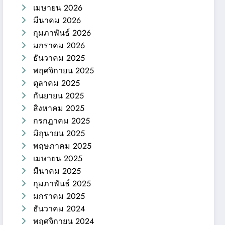
เมษายน 2026
มีนาคม 2026
กุมภาพันธ์ 2026
มกราคม 2026
ธันวาคม 2025
พฤศจิกายน 2025
ตุลาคม 2025
กันยายน 2025
สิงหาคม 2025
กรกฎาคม 2025
มิถุนายน 2025
พฤษภาคม 2025
เมษายน 2025
มีนาคม 2025
กุมภาพันธ์ 2025
มกราคม 2025
ธันวาคม 2024
พฤศจิกายน 2024