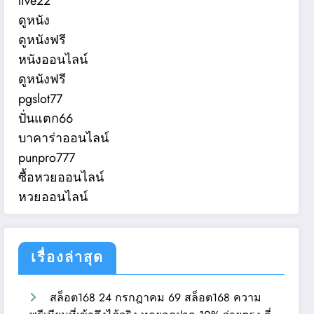
live22
ดูหนัง
ดูหนังฟรี
หนังออนไลน์
ดูหนังฟรี
pgslot77
ปั่นแตก66
บาคาร่าออนไลน์
punpro777
ซื้อหวยออนไลน์
หวยออนไลน์
เรื่องล่าสุด
สล็อต168 24 กรกฎาคม 69 สล็อต168 ความ