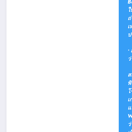
B
ใ
ถ
เ
ป
•
ว
ส
พ
โ
เ
แ
W
ว