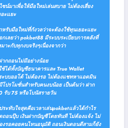
ไซน์มาเพื่อให้มือใหม่เล่นสบาย ไม่ต้องเสี่ยง
ยอะแยะ
ำหรับมือใหม่ที่กังวลว่าจะต้องใช้ทุนเยอะแยะ
อกเลยว่า pokbet88 มีระบบระเบียบการคลังที่
หมาะกับทุกงบจริงๆเนื่องจากว่า
 ฝากถอนไม่มีอย่างน้อย
 ใช้ได้ทั้งบัญชีธนาคารและ True Wallet
 ระบบออโต้ ไม่ต้องรอ ไม่ต้องแชทหาแอดมิน
 มีโปรโมชั่นสำหรับคนงบน้อย เป็นต้นว่า ฝาก
0 รับ 75 หรือโบนัสรายวัน
ี่ประทับใจสุดคือเวลาเล่นpokbetแล้วได้กำไร
ดถอนปุ๊บ เงินฝากบัญชีโดยทันที ไม่ต้องแจ้ง ไม่
้องรอคอยคนไหนอนุมัติ ถอนเงินตอนตีสามก็ยัง