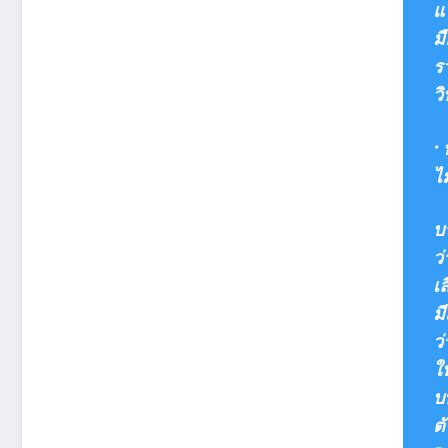
แ
ม
ร
วิ
•
ไ
บา
ว
เล
ม
ว่
ใ
บ
ต