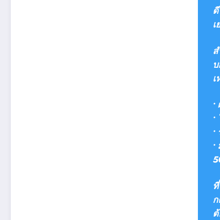
ดี
เ
ส
บ
เ
•
•
•
•
5
ท
ก
ต