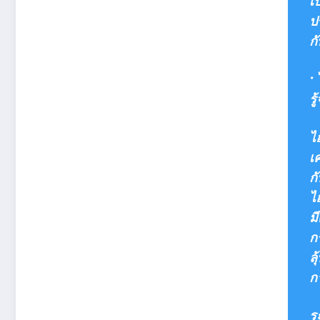
เ
ป
ก
•
รู
ไ
เ
ก
ไ
ม
ก
ล
ก
ร