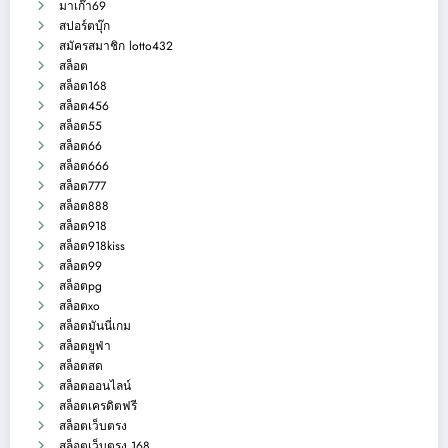
มาเก๊า69
สปอร์ตบุ๊ก
สมัครสมาชิก lotto432
สล็อต
สล็อต168
สล็อต456
สล็อต55
สล็อต66
สล็อต666
สล็อต777
สล็อต888
สล็อต918
สล็อต918kiss
สล็อต99
สล็อตpg
สล็อตxo
สล็อตมันนี่เกม
สล็อตยูฟ่า
สล็อตสด
สล็อตออนไลน์
สล็อตเครดิตฟรี
สล็อตเว็บตรง
สล็อตเว็บตรง 168