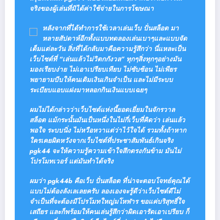
จริงของผู้เล่นที่มิได้ค่าใช้จ่ายในการโฆษณา
หลังจากที่ได้ทำการใช้เวลาเล่นเว็บ ปั่นสล็อต มา
หลายสัปดาห์อีกทั้งแบบทดลองเล่นเบาๆและแบบจัด
เต็มแต่ละวัน สิ่งที่ได้กลับมาคือความรู้สึกว่า นี่แหละเป็น
เว็บไซต์ที่ “เล่นแล้วไม่วิตกกังวล” ทุกๆสิ่งทุกๆอย่างมัน
มองเรียบง่าย ไม่เอาเปรียบเทียบ ไม่ซับซ้อน ไม่เพียร
พยายามบีบให้คนเติมเงินเกินจำเป็น และไม่มีระบบ
ระเบียบแอบแฝงมาหลอกกินเงินแบบเฉยๆ
ผมไม่ได้กล่าวว่าเว็บไซต์แห่งนี้ยอดเยี่ยมในจักรวาล
สล็อต แม้กระนั้นมันเป็นหนึ่งในไม่กี่เว็บที่คิดว่า เล่นแล้ว
พอใจ ระบบนิ่ง ไม่หวือหวาแต่ว่าไว้ใจได้ รวมทั้งถ้าหาก
ใครเคยผิดหวังจากเว็บไซต์ที่ประชาสัมพันธ์เกินจริง
pgk44 จะให้ความรู้ความเข้าใจสึกตรงกันข้าม มันไม่
โปรโมทเวอร์ แต่มันทำได้จริง
ผมว่า pgk44b คือเว็บ ปั่นสล็อต ที่น่าจะตอบโจทย์คุณได้
แบบไม่ต้องลังเลเลยครับ ลองเองจะรู้ดีว่าเว็บไซต์ดีไม่
จำเป็นที่จะต้องมีโปรโมทใหญ่มโหฬาร ขอแค่บริสุทธิ์ใจ
เสถียร และก็พร้อมให้คนเล่นรู้สึกว่าผิดเอารัดเอาเปรียบ ก็