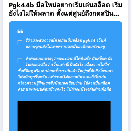
Pgk44b มือใหม่อยากเริ่มเล่นสล็อต เริ่ม
ยังไงไม่ให้พลาด ตั้งแต่ศูนย์ถึงกดสปิน
เป็น 23 DEC 2025 website ใหญ่ พนัน
ออนไลน์ เว็บแม่ ใหม่ล่าสุด Top 4 by
Norine
รีวิวประสบการณ์ตรงกับเว็บสล็อต pgk44 เว็บที่
หลายๆคนยังไม่เคยทราบแต่มีของดีหลบซ่อนอยู่
จำต้องบอกตรงๆว่าระยะแรกที่ได้ยินชื่อ ปั่นสล็อต ยัง
ไม่ค่อยแน่ใจว่าเว็บแห่งนี้เป็นยังไง เนื่องจากไม่ใช่
ชื่อที่ติดหูหรือพบบ่อยครั้งราวกับเจ้าใหญ่ๆที่มักยิงโฆษณา
ใส่หน้าทุกวี่ทุกวัน แต่ว่าพอได้ลองสมัครและก็เริ่มเล่น
จริงๆความรู้สึกแรกซึ่งมันมองเรียบง่าย ใช้งานปั่นสล็อต
ง่าย และระบบค่อนข้างจะไว ไม่ถ่วงแม้จะเล่นผ่านมือถือ