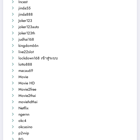
Incest
jinda55
jinda888
Joker123
joker123auto
Joker123th
judhai168
kingdom66n
live22slot
lockdown168 เข้าสู่ระบบ
lotto888
macau69
Movie
Movie HD
Movie2free
Movie2thai
moviehdthai
Netflix
ngernn
okc4
okcasino
p2vvip
PG