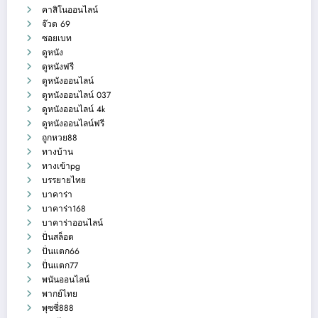
คาสิโนออนไลน์
จ๊วด 69
ซอยเบท
ดูหนัง
ดูหนังฟรี
ดูหนังออนไลน์
ดูหนังออนไลน์ 037
ดูหนังออนไลน์ 4k
ดูหนังออนไลน์ฟรี
ถูกหวย88
ทางบ้าน
ทางเข้าpg
บรรยายไทย
บาคาร่า
บาคาร่า168
บาคาร่าออนไลน์
ปั่นสล็อต
ปั่นแตก66
ปั่นแตก77
พนันออนไลน์
พากย์ไทย
พุซซี่888