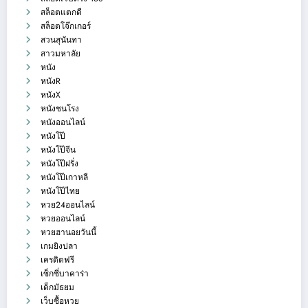
สล็อตแตกดี
สล็อตโจ๊กเกอร์
สวนสุนันทา
สาวมหาลัย
หนัง
หนังR
หนังX
หนังชนโรง
หนังออนไลน์
หนังโป๊
หนังโป๊จีน
หนังโป๊ฝรั่ง
หนังโป๊เกาหลี
หนังโป๊ไทย
หวย24ออนไลน์
หวยออนไลน์
หวยฮานอยวันนี้
เกมยิงปลา
เครดิตฟรี
เซ็กซี่บาคาร่า
เด็กมัธยม
เว็บซื้อหวย