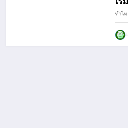
เริ
เกม
ทำไม
To
ก.
J