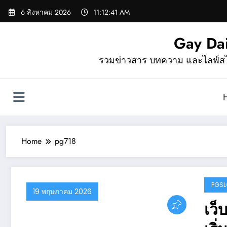
Skip
6 สิงหาคม 2026
11:12:42 AM
to
content
Gay Da
รวมข่าวสาร บทความ และไลฟ์สไตล์
Home
pg718
PGSL
19 พฤษภาคม 2026
เว็