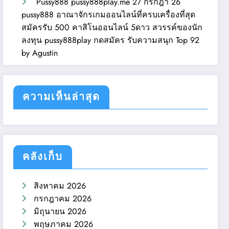
Pussy888 pussy888play.me 27 กรกฎา 26
pussy888 อาณาจักรเกมออนไลน์ที่ครบเครื่องที่สุด
สมัครรับ 500 คาสิโนออนไลน์ 5ดาว สวรรค์ของนัก
ลงทุน pussy888play กดสมัคร รับความสนุก Top 92
by Agustin
ความเห็นล่าสุด
คลังเก็บ
สิงหาคม 2026
กรกฎาคม 2026
มิถุนายน 2026
พฤษภาคม 2026