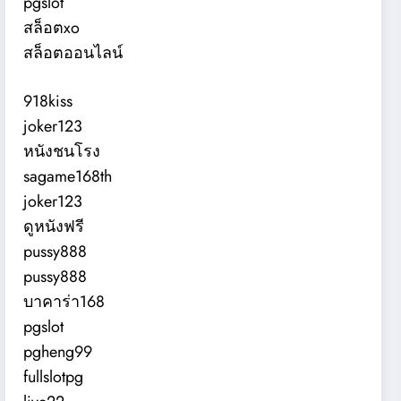
pgslot
สล็อตxo
สล็อตออนไลน์
918kiss
joker123
หนังชนโรง
sagame168th
joker123
ดูหนังฟรี
pussy888
pussy888
บาคาร่า168
pgslot
pgheng99
fullslotpg