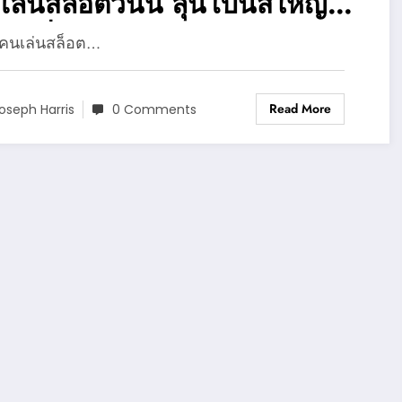
่มเล่นสล็อตวันนี้ ลุ้นโบนัสใหญ่กับ
ฮิตที่ใครก็เล่นได้ ใหม่ล่าสุด
คนเล่นสล็อต…
p 94 by Amos Pg718.co 31
ค. 2026 คาสิโนออนไลน์
Read More
oseph Harris
0 Comments