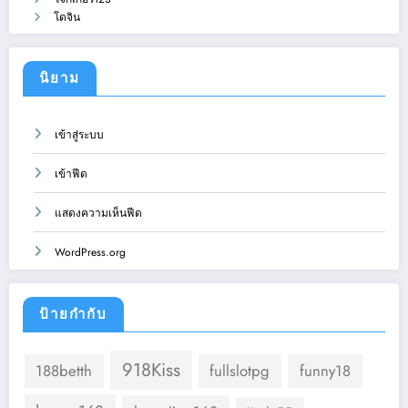
โดจิน
นิยาม
เข้าสู่ระบบ
เข้าฟีด
แสดงความเห็นฟีด
WordPress.org
ป้ายกำกับ
918Kiss
188betth
fullslotpg
funny18