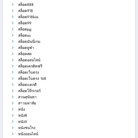
สล็อต888
สล็อต918
สล็อต918kiss
สล็อต99
สล็อตpg
สล็อตxo
สล็อตมันนี่เกม
สล็อตยูฟ่า
สล็อตสด
สล็อตออนไลน์
สล็อตเครดิตฟรี
สล็อตเว็บตรง
สล็อตเว็บตรง 168
สล็อตแตกดี
สล็อตโจ๊กเกอร์
สวนสุนันทา
สาวมหาลัย
หนัง
หนังR
หนังX
หนังชนโรง
หนังออนไลน์