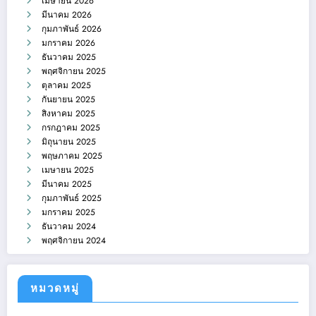
เมษายน 2026
มีนาคม 2026
กุมภาพันธ์ 2026
มกราคม 2026
ธันวาคม 2025
พฤศจิกายน 2025
ตุลาคม 2025
กันยายน 2025
สิงหาคม 2025
กรกฎาคม 2025
มิถุนายน 2025
พฤษภาคม 2025
เมษายน 2025
มีนาคม 2025
กุมภาพันธ์ 2025
มกราคม 2025
ธันวาคม 2024
พฤศจิกายน 2024
หมวดหมู่