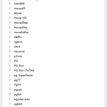
lotto888
macau69
Movie
Movie HD
Movie2free
Movie2thai
moviehdthai
Netflix
ngernn
okc4
okcasino
p2vvip
PG
PG Slot
PG Slot เว็บใหม่
pg SuperGame
pg77
Pg99
pgceo
pgfish
pgjoker auto
pgk44