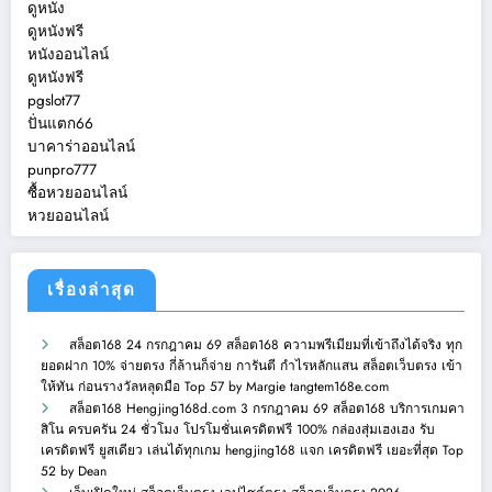
ดูหนัง
ดูหนังฟรี
หนังออนไลน์
ดูหนังฟรี
pgslot77
ปั่นแตก66
บาคาร่าออนไลน์
punpro777
ซื้อหวยออนไลน์
หวยออนไลน์
เรื่องล่าสุด
สล็อต168 24 กรกฎาคม 69 สล็อต168 ความพรีเมียมที่เข้าถึงได้จริง ทุก
ยอดฝาก 10% จ่ายตรง กี่ล้านก็จ่าย การันตี กำไรหลักแสน สล็อตเว็บตรง เข้า
ให้ทัน ก่อนรางวัลหลุดมือ Top 57 by Margie tangtem168e.com
สล็อต168 Hengjing168d.com 3 กรกฎาคม 69 สล็อต168 บริการเกมคา
สิโน ครบครัน 24 ชั่วโมง โปรโมชั่นเครดิตฟรี 100% กล่องสุ่มเฮงเฮง รับ
เครดิตฟรี ยูสเดียว เล่นได้ทุกเกม hengjing168 แจก เครดิตฟรี เยอะที่สุด Top
52 by Dean