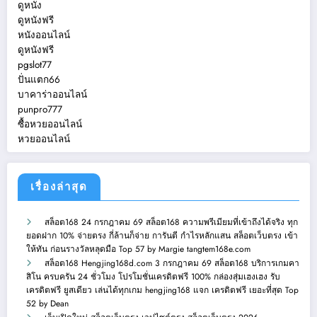
ดูหนัง
ดูหนังฟรี
หนังออนไลน์
ดูหนังฟรี
pgslot77
ปั่นแตก66
บาคาร่าออนไลน์
punpro777
ซื้อหวยออนไลน์
หวยออนไลน์
เรื่องล่าสุด
สล็อต168 24 กรกฎาคม 69 สล็อต168 ความพรีเมียมที่เข้าถึงได้จริง ทุก
ยอดฝาก 10% จ่ายตรง กี่ล้านก็จ่าย การันตี กำไรหลักแสน สล็อตเว็บตรง เข้า
ให้ทัน ก่อนรางวัลหลุดมือ Top 57 by Margie tangtem168e.com
สล็อต168 Hengjing168d.com 3 กรกฎาคม 69 สล็อต168 บริการเกมคา
สิโน ครบครัน 24 ชั่วโมง โปรโมชั่นเครดิตฟรี 100% กล่องสุ่มเฮงเฮง รับ
เครดิตฟรี ยูสเดียว เล่นได้ทุกเกม hengjing168 แจก เครดิตฟรี เยอะที่สุด Top
52 by Dean