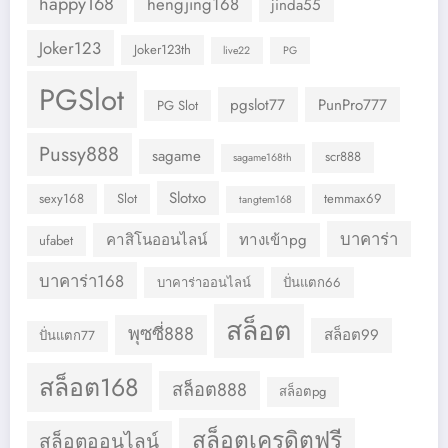
happy168
hengjing168
jinda55
Joker123
Joker123th
live22
PG
PGSlot
pgslot77
PunPro777
PG Slot
Pussy888
sagame
scr888
sagame168th
Slotxo
sexy168
Slot
temmax69
tangtem168
บาคาร่า
คาสิโนออนไลน์
ทางเข้าpg
ufabet
บาคาร่า168
บาคาร่าออนไลน์
ปั่นแตก66
สล็อต
พุซซี่888
สล็อต99
ปั่นแตก77
สล็อต168
สล็อต888
สล็อตpg
สล็อตเครดิตฟรี
สล็อตออนไลน์