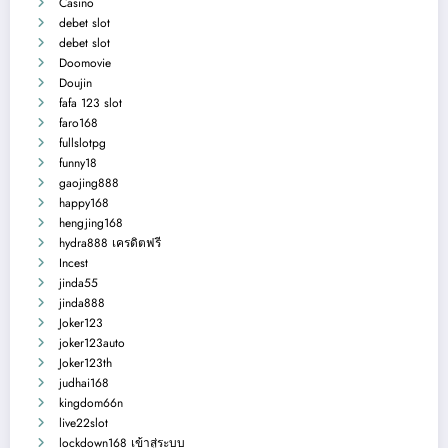
Casino
debet slot
debet slot
Doomovie
Doujin
fafa 123 slot
faro168
fullslotpg
funny18
gaojing888
happy168
hengjing168
hydra888 เครดิตฟรี
Incest
jinda55
jinda888
Joker123
joker123auto
Joker123th
judhai168
kingdom66n
live22slot
lockdown168 เข้าสู่ระบบ