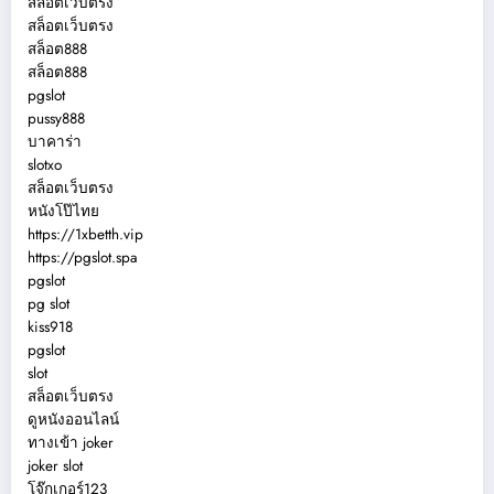
สล็อตเว็บตรง
สล็อตเว็บตรง
สล็อต888
สล็อต888
pgslot
pussy888
บาคาร่า
slotxo
สล็อตเว็บตรง
หนังโป๊ไทย
https://1xbetth.vip
https://pgslot.spa
pgslot
pg slot
kiss918
pgslot
slot
สล็อตเว็บตรง
ดูหนังออนไลน์
ทางเข้า joker
joker slot
โจ๊กเกอร์123