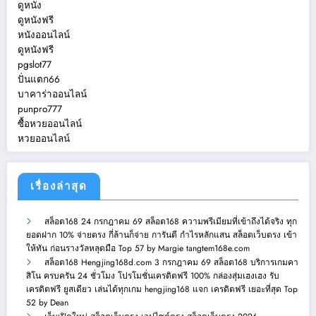
ดูหนัง
ดูหนังฟรี
หนังออนไลน์
ดูหนังฟรี
pgslot77
ปั่นแตก66
บาคาร่าออนไลน์
punpro777
ซื้อหวยออนไลน์
หวยออนไลน์
เรื่องล่าสุด
สล็อต168 24 กรกฎาคม 69 สล็อต168 ความพรีเมียมที่เข้าถึงได้จริง ทุก
ยอดฝาก 10% จ่ายตรง กี่ล้านก็จ่าย การันตี กำไรหลักแสน สล็อตเว็บตรง เข้า
ให้ทัน ก่อนรางวัลหลุดมือ Top 57 by Margie tangtem168e.com
สล็อต168 Hengjing168d.com 3 กรกฎาคม 69 สล็อต168 บริการเกมคา
สิโน ครบครัน 24 ชั่วโมง โปรโมชั่นเครดิตฟรี 100% กล่องสุ่มเฮงเฮง รับ
เครดิตฟรี ยูสเดียว เล่นได้ทุกเกม hengjing168 แจก เครดิตฟรี เยอะที่สุด Top
52 by Dean