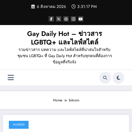
Skip
6 สิงหาคม 2026
3:31:17 PM
to
content
Gay Daily Hot – ข่าวสาร
LGBTQ+ และไลฟ์สไตล์
รวมข่าวสาร บทความ และไลฟ์สไตล์ที่น่าสนใจสำหรับ
ชุมชน LGBTQ+ ที่ Gay Daily Hot สำหรับทุกคนที่ต้องการ
ข้อมูลที่จริงจัง
Home
bitcoin
สปอร์ตบุ๊ก
10 ธันวาคม 2025