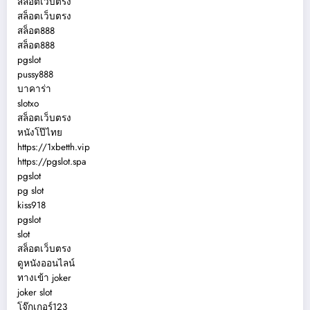
สล็อตเว็บตรง
สล็อตเว็บตรง
สล็อต888
สล็อต888
pgslot
pussy888
บาคาร่า
slotxo
สล็อตเว็บตรง
หนังโป๊ไทย
https://1xbetth.vip
https://pgslot.spa
pgslot
pg slot
kiss918
pgslot
slot
สล็อตเว็บตรง
ดูหนังออนไลน์
ทางเข้า joker
joker slot
โจ๊กเกอร์123