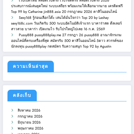
เว็บเปิดใหม่ สล็อตเว็บตรง เวปไซต์ตรง สล็อตเว็บตรง 2026
ประสบการณ์เล่นยุคใหม่ ระบบเสถียร พร้อมเกมให้เลือกมากมาย เครดิตฟรี
Top 99 by Catharine jin888.asia 20 กรกฎาคม 2026 คาสิโนออนไลน์
Sexy168 รู้ก่อนเลือกโต๊ะ เล่นได้มั่นใจกว่า Top 20 by Lashay
sexy168c.com วันเกิดรับ 500 ระบบอัตโนมัติเจ้าแรก บาคาร่าสด ดีลเลอร์
สาวสวย บาคาร่า เปิดเกมไว รับโปรใหญ่ไปเลย 16 ก.ค. 2569
Pussy888 pussy888play.me 27 กรกฎา 26 pussy888 อาณาจักรเกม
ออนไลน์ที่ครบเครื่องที่สุด สมัครรับ 500 คาสิโนออนไลน์ 5ดาว สวรรค์ของ
นักลงทุน pussy888play กดสมัคร รับความสนุก Top 92 by Agustin
ความเห็นล่าสุด
คลังเก็บ
สิงหาคม 2026
กรกฎาคม 2026
มิถุนายน 2026
พฤษภาคม 2026