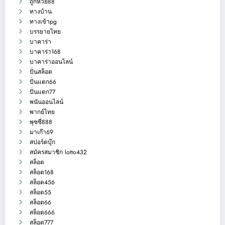
ถูกหวย88
ทางบ้าน
ทางเข้าpg
บรรยายไทย
บาคาร่า
บาคาร่า168
บาคาร่าออนไลน์
ปั่นสล็อต
ปั่นแตก66
ปั่นแตก77
พนันออนไลน์
พากย์ไทย
พุซซี่888
มาเก๊า69
สปอร์ตบุ๊ก
สมัครสมาชิก lotto432
สล็อต
สล็อต168
สล็อต456
สล็อต55
สล็อต66
สล็อต666
สล็อต777