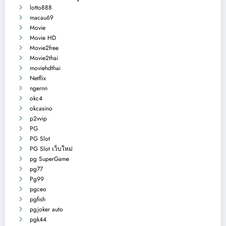
lotto888
macau69
Movie
Movie HD
Movie2free
Movie2thai
moviehdthai
Netflix
ngernn
okc4
okcasino
p2vvip
PG
PG Slot
PG Slot เว็บใหม่
pg SuperGame
pg77
Pg99
pgceo
pgfish
pgjoker auto
pgk44