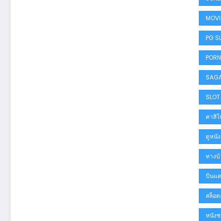
MOVI
PG S
PORN
SAGA
SLOT
คาสิโ
ดูหนั
ทางบ
ปั่นแ
สล็อต
หนังช