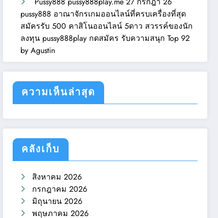
Pussy888 pussy888play.me 27 กรกฎา 26
pussy888 อาณาจักรเกมออนไลน์ที่ครบเครื่องที่สุด
สมัครรับ 500 คาสิโนออนไลน์ 5ดาว สวรรค์ของนัก
ลงทุน pussy888play กดสมัคร รับความสนุก Top 92
by Agustin
ความเห็นล่าสุด
คลังเก็บ
สิงหาคม 2026
กรกฎาคม 2026
มิถุนายน 2026
พฤษภาคม 2026