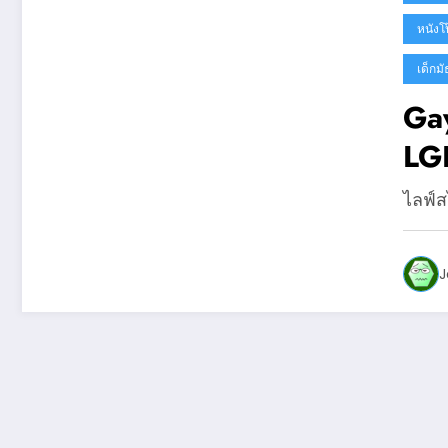
หนังโป
เด็กม
Gay
LG
ไลฟ์ส
J