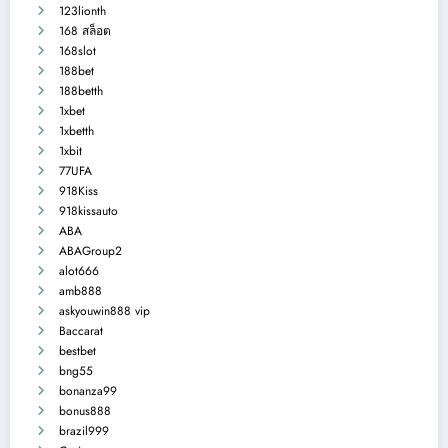
123lionth
168 สล็อต
168slot
188bet
188betth
1xbet
1xbetth
1xbit
77UFA
918Kiss
918kissauto
ABA
ABAGroup2
alot666
amb888
askyouwin888 vip
Baccarat
bestbet
bng55
bonanza99
bonus888
brazil999