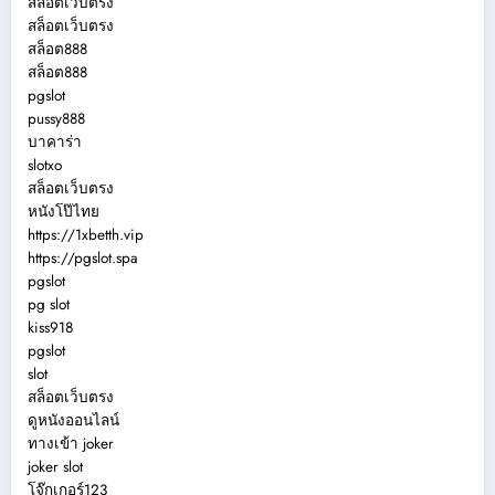
สล็อตเว็บตรง
สล็อตเว็บตรง
สล็อต888
สล็อต888
pgslot
pussy888
บาคาร่า
slotxo
สล็อตเว็บตรง
หนังโป๊ไทย
https://1xbetth.vip
https://pgslot.spa
pgslot
pg slot
kiss918
pgslot
slot
สล็อตเว็บตรง
ดูหนังออนไลน์
ทางเข้า joker
joker slot
โจ๊กเกอร์123