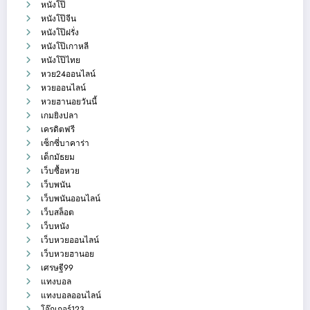
หนังโป๊
หนังโป๊จีน
หนังโป๊ฝรั่ง
หนังโป๊เกาหลี
หนังโป๊ไทย
หวย24ออนไลน์
หวยออนไลน์
หวยฮานอยวันนี้
เกมยิงปลา
เครดิตฟรี
เซ็กซี่บาคาร่า
เด็กมัธยม
เว็บซื้อหวย
เว็บพนัน
เว็บพนันออนไลน์
เว็บสล็อต
เว็บหนัง
เว็บหวยออนไลน์
เว็บหวยฮานอย
เศรษฐี99
แทงบอล
แทงบอลออนไลน์
โจ๊กเกอร์123