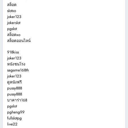
สล็อต
slotxo
joker123
jokerslot
pgslot
สล็อตxo
สล็อตออนไลน์
918kiss
joker123
หนังชนโรง
sagame168th
joker123
ดูหนังฟรี
pussy888
pussy888
บาคาร่า168
pgslot
pgheng99
fullslotpg
live22