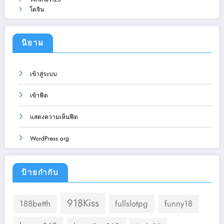
โดจิน
นิยาม
เข้าสู่ระบบ
เข้าฟีด
แสดงความเห็นฟีด
WordPress.org
ป้ายกำกับ
918Kiss
188betth
fullslotpg
funny18