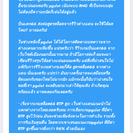
อื่นๆแน่นอนขอรับ pgslot เน้นระบบ RNG ที่เป็นระบบสุ่ม
ไม่ต้องมีความถนัดก็เล่นได้อยู่แล้ว
ปั่นแตก66 ส่งต่อสูตรสล็อตจากรีวิวต่างแดน จะใช้ได้ผล
ไหม? มาลองกัน!
ในช่วงหลังนี้ pgslot ได้ได้โอกาสติดตามบทความจาก
ต่างแดนมากเพิ่มขึ้น แน่ๆครับว่า รีวิวเกมปั่นแตก66 จาก
เว็บไซต์เมืองนอกนั้นมากมาย ถ้ามีโอกาสล่ะก็ ผมจะมา
เขียนรีวิวสรุปให้อย่างแน่นอนนะครับ แต่สิ่งที่น่าสนใจไม่
แพ้กับการรีวิวเกมต่างๆเลยก็คือ สูตรสล็อต66 จากต่าง
แดน นั่นเองครับ แน่ๆว่า มันบางครั้งอาจจะเสมือนหรือ
ผิดแผกกับของไทยไม่มากนัก แม้กระนั้นก็นับว่าน่าสนใจ
พอที่เรา pgslot จะหยิบยกมาเล่าให้คุณฟัง ถ้าเกิดคุณ
พร้อมแล้ว มาทดลองกันเลยครับ
• เริ่มจากเกมสล็อต66 RTP สูง: เว็บต่างแดนแนะนำไม่
แตกต่างจากไทยเลยครับผม การเลือกเกมpgslot ที่มีค่า
RTP สูงไว้ก่อน มันจะช่วยเพิ่มจังหวะในการทำเงิน รวมทั้ง
การรับเงินทุนคืน โดยพวกเขาเสนอแนะเกมpgslot ที่มีค่า
RTP สูงขึ้นมากยิ่งกว่า 96% ด้วยนั่นเอง