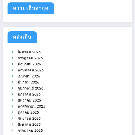
ความเห็นล่าสุด
คลังเก็บ
สิงหาคม 2026
กรกฎาคม 2026
มิถุนายน 2026
พฤษภาคม 2026
เมษายน 2026
มีนาคม 2026
กุมภาพันธ์ 2026
มกราคม 2026
ธันวาคม 2025
พฤศจิกายน 2025
ตุลาคม 2025
กันยายน 2025
สิงหาคม 2025
กรกฎาคม 2025