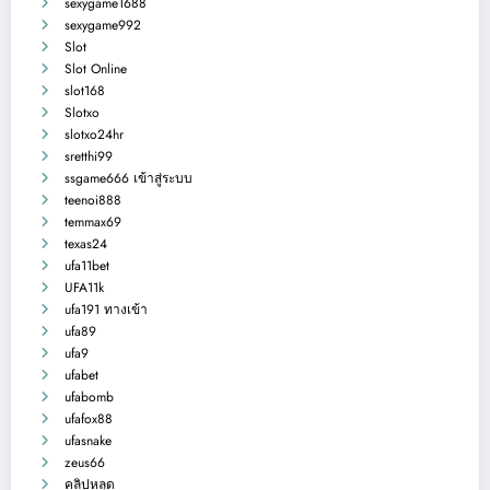
sexygame1688
sexygame992
Slot
Slot Online
slot168
Slotxo
slotxo24hr
sretthi99
ssgame666 เข้าสู่ระบบ
teenoi888
temmax69
texas24
ufa11bet
UFA11k
ufa191 ทางเข้า
ufa89
ufa9
ufabet
ufabomb
ufafox88
ufasnake
zeus66
คลิปหลุด