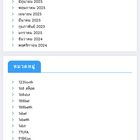
มิถุนายน 2025
พฤษภาคม 2025
เมษายน 2025
มีนาคม 2025
กุมภาพันธ์ 2025
มกราคม 2025
ธันวาคม 2024
พฤศจิกายน 2024
หมวดหมู่
123lionth
168 สล็อต
168slot
188bet
188betth
1xbet
1xbetth
1xbit
77UFA
918Kiss