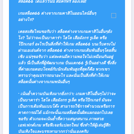
สล็อต66 ได้แล้ววันนี้ สมัครฟรี ลองเลย!
เกมสล็อต66 ต่างจากเกมคาสิโนออนไลน์อื่นๆ
อย่างไร?
เคยสงสัยไหมขอรับว่า สล็อตต่างจากเกมคาสิโนอื่นๆยัง
ไง? ไม่ว่าจะเป็นบาคาร่า ไฮโล เสือมังกร รูเล็ต หรือ
โป๊กเกอร์ อะไรเป็นสิ่งที่ทำให้เกม สล็อต66 บนเว็บตรงไม่
ผ่านเอเย่นต์จาก สล็อต66 ต่างจากเกมเดิมพันอื่นๆโดยสิ้น
เชิง แน่ๆขอรับว่า แต่ละคนมีความพอใจไม่เหมือนกันอยู่
แล้ว นี่เป็นสิ่งที่ผู้พัฒนาเกม ปั่นแตก66 รู้เป็นอย่างดี ซึ่งสิ่ง
ที่ค่ายเกมตอบโจทย์กับนักเดิมพันสูงที่สุดก็คือ พวกเขา
ทราบว่าคุณปรารถนาอะไร และนั่นเป็นสิ่งที่ทำให้เกม
สล็อตนั้นต่างจากเกมพนันอื่นๆ
• เน้นย้ำความบันเทิงมากยิ่งกว่า: เกมคาสิโนอื่นๆไม่ว่าจะ
เป็นบาคาร่า ไฮโล เสือมังกร รูเล็ต หรือโป๊กเกอร์ มันจะ
เป็นการเดิมพันแบบโต๊ะ สามารถใช้การคำนวณหรือการ
คาดการณ์ได้ แม้กระนั้นเกมสล็อตนั้นผิดแผกออกไปเลย
ขอรับ ตัวเกมจะเน้นย้ำที่ความสนุกสนาน ภาพสวย
เอฟเฟกต์เกม หรือฟีเจอร์แปลกใหม่ ซึ่งทำให้ผู้เล่นรู้สึก
บันเทิงใจและบรรเทามากกว่านั่นเองครับ