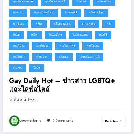
ดูหนังออนไลน์ 4K
ดูหนังออนไลน์ฟรี
ทางบ้าน
บรรยายไทย
บาคาร่า
บาคาร่าออนไลน์
ปั่นแตก66
พนันออนไลน์
พากย์ไทย
สล็อต
สล็อตออนไลน์
สาวมหาลัย
หนัง
หนังR
หนังX
หนังชนโรง
หนังออนไลน์
หนังโป๊
หนังโป๊จีน
หนังโป๊ฝรั่ง
หนังโป๊เกาหลี
หนังโป๊ไทย
เกมยิงปลา
เด็กมัธยม
เว็บพนัน
เว็บพนันออนไลน์
เว็บหนัง
โดจิน
Gay Daily Hot – ข่าวสาร LGBTQ+
และไลฟ์สไตล์
ไลฟ์สไตล์ lifes…
Joseph Harris
0 Comments
Read More