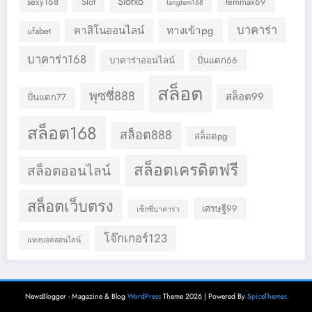
Slotxo
sexy168
Slot
temmax69
tangtem168
บาคาร่า
คาสิโนออนไลน์
ทางเข้าpg
ufabet
บาคาร่า168
บาคาร่าออนไลน์
ปั่นแตก66
สล็อต
พุซซี่888
สล็อต99
ปั่นแตก77
สล็อต168
สล็อต888
สล็อตpg
สล็อตเครดิตฟรี
สล็อตออนไลน์
สล็อตเว็บตรง
เศรษฐี99
เซ็กซี่บาคาร่า
โจ๊กเกอร์123
แทงบอลออนไลน์
NewsBlogger - Magazine & Blog
WordPress
Theme 2026 | Powered By
SpiceThemes