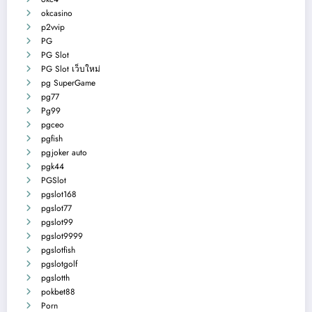
okcasino
p2vvip
PG
PG Slot
PG Slot เว็บใหม่
pg SuperGame
pg77
Pg99
pgceo
pgfish
pgjoker auto
pgk44
PGSlot
pgslot168
pgslot77
pgslot99
pgslot9999
pgslotfish
pgslotgolf
pgslotth
pokbet88
Porn