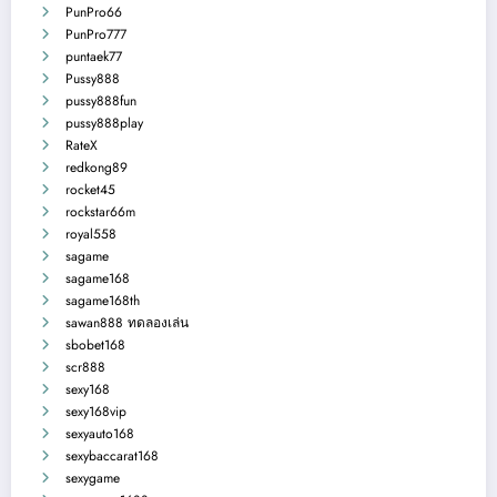
PunPro66
PunPro777
puntaek77
Pussy888
pussy888fun
pussy888play
RateX
redkong89
rocket45
rockstar66m
royal558
sagame
sagame168
sagame168th
sawan888 ทดลองเล่น
sbobet168
scr888
sexy168
sexy168vip
sexyauto168
sexybaccarat168
sexygame