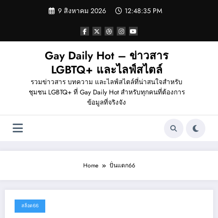
Skip
9 สิงหาคม 2026
12:48:35 PM
to
content
Gay Daily Hot – ข่าวสาร
LGBTQ+ และไลฟ์สไตล์
รวมข่าวสาร บทความ และไลฟ์สไตล์ที่น่าสนใจสำหรับ
ชุมชน LGBTQ+ ที่ Gay Daily Hot สำหรับทุกคนที่ต้องการ
ข้อมูลที่จริงจัง
Home
ปั่นแตก66
สล็อต66
11 กุมภาพันธ์ 2026