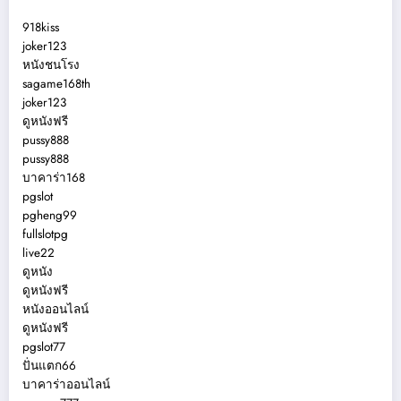
918kiss
joker123
หนังชนโรง
sagame168th
joker123
ดูหนังฟรี
pussy888
pussy888
บาคาร่า168
pgslot
pgheng99
fullslotpg
live22
ดูหนัง
ดูหนังฟรี
หนังออนไลน์
ดูหนังฟรี
pgslot77
ปั่นแตก66
บาคาร่าออนไลน์