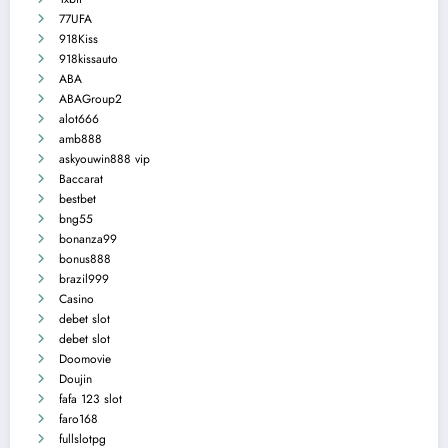
77UFA
918Kiss
918kissauto
ABA
ABAGroup2
alot666
amb888
askyouwin888 vip
Baccarat
bestbet
bng55
bonanza99
bonus888
brazil999
Casino
debet slot
debet slot
Doomovie
Doujin
fafa 123 slot
faro168
fullslotpg