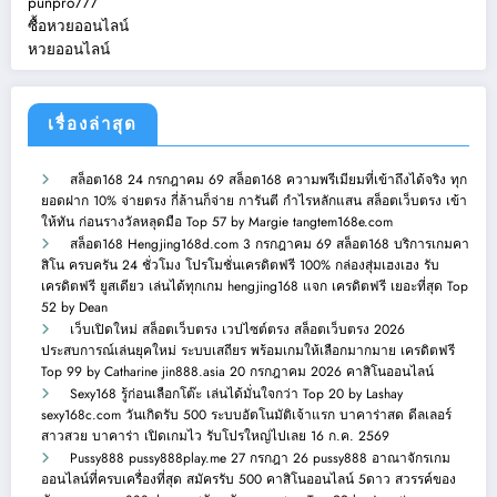
punpro777
ซื้อหวยออนไลน์
หวยออนไลน์
เรื่องล่าสุด
สล็อต168 24 กรกฎาคม 69 สล็อต168 ความพรีเมียมที่เข้าถึงได้จริง ทุก
ยอดฝาก 10% จ่ายตรง กี่ล้านก็จ่าย การันตี กำไรหลักแสน สล็อตเว็บตรง เข้า
ให้ทัน ก่อนรางวัลหลุดมือ Top 57 by Margie tangtem168e.com
สล็อต168 Hengjing168d.com 3 กรกฎาคม 69 สล็อต168 บริการเกมคา
สิโน ครบครัน 24 ชั่วโมง โปรโมชั่นเครดิตฟรี 100% กล่องสุ่มเฮงเฮง รับ
เครดิตฟรี ยูสเดียว เล่นได้ทุกเกม hengjing168 แจก เครดิตฟรี เยอะที่สุด Top
52 by Dean
เว็บเปิดใหม่ สล็อตเว็บตรง เวปไซต์ตรง สล็อตเว็บตรง 2026
ประสบการณ์เล่นยุคใหม่ ระบบเสถียร พร้อมเกมให้เลือกมากมาย เครดิตฟรี
Top 99 by Catharine jin888.asia 20 กรกฎาคม 2026 คาสิโนออนไลน์
Sexy168 รู้ก่อนเลือกโต๊ะ เล่นได้มั่นใจกว่า Top 20 by Lashay
sexy168c.com วันเกิดรับ 500 ระบบอัตโนมัติเจ้าแรก บาคาร่าสด ดีลเลอร์
สาวสวย บาคาร่า เปิดเกมไว รับโปรใหญ่ไปเลย 16 ก.ค. 2569
Pussy888 pussy888play.me 27 กรกฎา 26 pussy888 อาณาจักรเกม
ออนไลน์ที่ครบเครื่องที่สุด สมัครรับ 500 คาสิโนออนไลน์ 5ดาว สวรรค์ของ