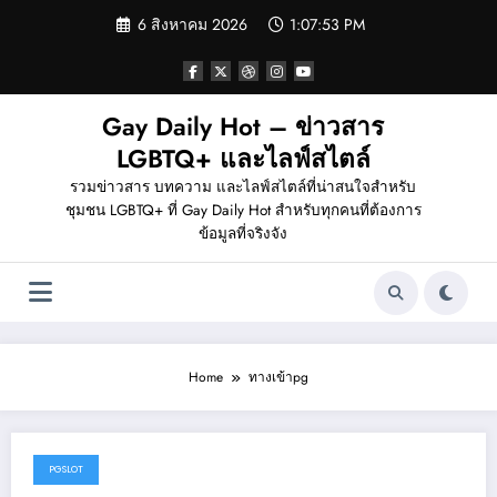
Skip
6 สิงหาคม 2026
1:07:54 PM
to
content
Gay Daily Hot – ข่าวสาร
LGBTQ+ และไลฟ์สไตล์
รวมข่าวสาร บทความ และไลฟ์สไตล์ที่น่าสนใจสำหรับ
ชุมชน LGBTQ+ ที่ Gay Daily Hot สำหรับทุกคนที่ต้องการ
ข้อมูลที่จริงจัง
Home
ทางเข้าpg
PGSLOT
28 พฤษภาคม 2026