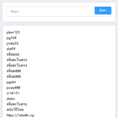
joker123
pg168
jinda55
slot99
สล็อต66
สล็อตเว็บตรง
สล็อตเว็บตรง
สล็อต888
สล็อต888
pgslot
pussy888
บาคาร่า
slotxo
สล็อตเว็บตรง
หนังโป๊ไทย
https://1xbetth.vip