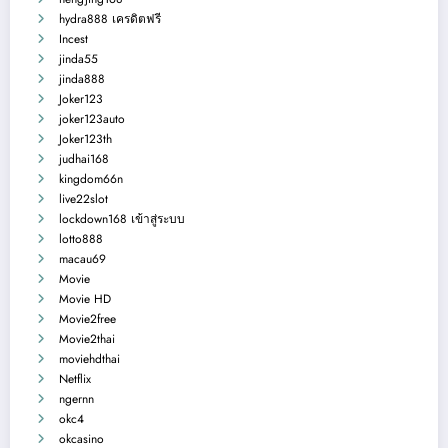
hydra888 เครดิตฟรี
Incest
jinda55
jinda888
Joker123
joker123auto
Joker123th
judhai168
kingdom66n
live22slot
lockdown168 เข้าสู่ระบบ
lotto888
macau69
Movie
Movie HD
Movie2free
Movie2thai
moviehdthai
Netflix
ngernn
okc4
okcasino