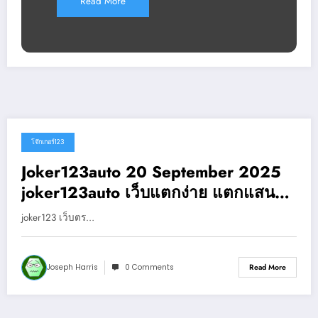
Read More
ฟรี แตกหนักทุกเกม Top
85 By Eleanor
Usataters.com
โจ๊กเกอร์123
5 กรกฎาคม 2025
Joker123auto 20 September 2025
joker123auto เว็บแตกง่าย แตกแสนได้
จริง สมาชิกใหม่รับสูงสุด 250% มือใหม่
joker123 เว็บตร…
ก็เล่นได้ โบนัสสมาชิกใหม่แพงที่สุด
joker123 เปิดยูสฟรี แตกหนักทุกเกม
Joseph Harris
0 Comments
Read More
Top 85 by Eleanor usataters.com