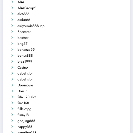
ABA
ABAGroup2
alot666
amb888
askyouwin888 vip
Baccarat
bestbet
bng55
bonanza99
bonus888
brazil999
Casino
debet slot
debet slot
Doomovie
Doujin
fafa 123 slot
faro168
fullslotpg
funny18
gaojing888
happy168
hengjing168