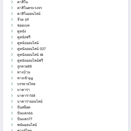
คาสิโน
คาสิโนครบวงจร
คาสิโนออนไลน์
จ๊วด 69
ซอยเบท
ดูหนัง
ดูหนังฟรี
ดูหนังออนไลน์
ดูหนังออนไลน์ 037
ดูหนังออนไลน์ 4k
ดูหนังออนไลน์ฟรี
ถูกหวย88
ทางบ้าน
ทางเข้าpg
บรรยายไทย
บาคาร่า
บาคาร่า168
บาคาร่าออนไลน์
ปั่นสล็อต
ปั่นแตก66
ปั่นแตก77
พนันออนไลน์
พากย์ไทย