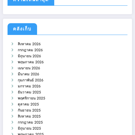
คลังเก็บ
สิงหาคม 2026
กรกฎาคม 2026
มิถุนายน 2026
พฤษภาคม 2026
เมษายน 2026
มีนาคม 2026
กุมภาพันธ์ 2026
มกราคม 2026
ธันวาคม 2025
พฤศจิกายน 2025
ตุลาคม 2025
กันยายน 2025
สิงหาคม 2025
กรกฎาคม 2025
มิถุนายน 2025
พฤษภาคม 2025