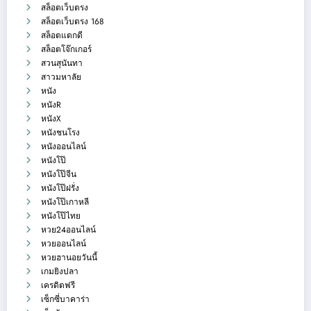
สล็อตเว็บตรง
สล็อตเว็บตรง 168
สล็อตแตกดี
สล็อตโจ๊กเกอร์
สวนสุนันทา
สาวมหาลัย
หนัง
หนังR
หนังX
หนังชนโรง
หนังออนไลน์
หนังโป๊
หนังโป๊จีน
หนังโป๊ฝรั่ง
หนังโป๊เกาหลี
หนังโป๊ไทย
หวย24ออนไลน์
หวยออนไลน์
หวยฮานอยวันนี้
เกมยิงปลา
เครดิตฟรี
เซ็กซี่บาคาร่า