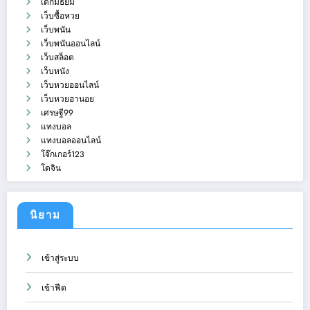
เด็กมัธยม
เว็บซื้อหวย
เว็บพนัน
เว็บพนันออนไลน์
เว็บสล็อต
เว็บหนัง
เว็บหวยออนไลน์
เว็บหวยฮานอย
เศรษฐี99
แทงบอล
แทงบอลออนไลน์
โจ๊กเกอร์123
โดจิน
นิยาม
เข้าสู่ระบบ
เข้าฟีด