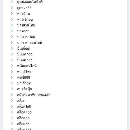
ดูหนังออนไลน์ฟรี
ถูกหวย88
ทางบ้าน
ทางเข้าpg
บรรยายไทย
บาคาร่า
บาคาร่า168
บาคาร่าออนไลน์
ปั่นสล็อต
ปั่นแตก66
ปั่นแตก77
พนันออนไลน์
พากย์ไทย
พุซซี่888
มาเก๊า69
สปอร์ตบุ๊ก
สมัครสมาชิก lotto432
สล็อต
สล็อต168
สล็อต456
สล็อต55
สล็อต66
สล็อต666