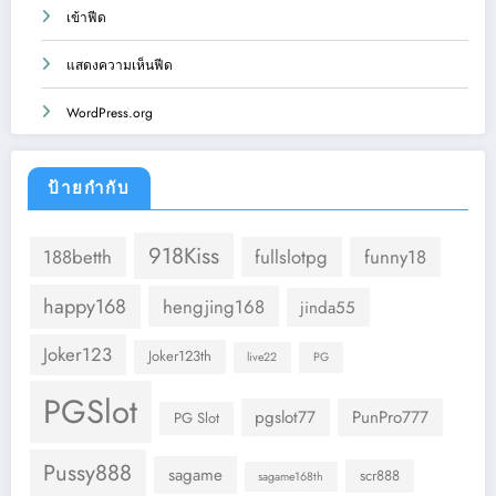
เข้าฟีด
แสดงความเห็นฟีด
WordPress.org
ป้ายกำกับ
918Kiss
188betth
fullslotpg
funny18
happy168
hengjing168
jinda55
Joker123
Joker123th
live22
PG
PGSlot
pgslot77
PunPro777
PG Slot
Pussy888
sagame
scr888
sagame168th