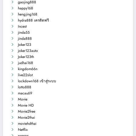
gaojing888
happy168
hengjing168
hydra888 เครดิตฟรี
Incest
jinda55
jinda888
Joker123
joker123auto
Joker123th
judhai168
kingdom66n
live22slot
lockdown168 เข้าสู่ระบบ
lotto888
macau69
Movie
Movie HD
Movie2free
Movie2thai
moviehdthai
Netflix
ngernn