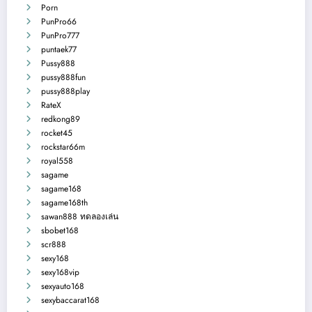
Porn
PunPro66
PunPro777
puntaek77
Pussy888
pussy888fun
pussy888play
RateX
redkong89
rocket45
rockstar66m
royal558
sagame
sagame168
sagame168th
sawan888 ทดลองเล่น
sbobet168
scr888
sexy168
sexy168vip
sexyauto168
sexybaccarat168