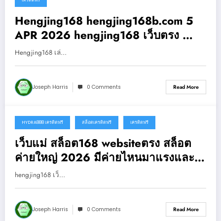
16 เมษายน 2026
Hengjing168 hengjing168b.com 5
APR 2026 hengjing168 เว็บตรง ทำ
กำไร ให้คนไทย พีจีสล็อต รีวิวเพจ 5
Hengjing168 เล่…
ดาว ไม่มีหน้าม้า คาสิโนออนไลน์ระดับ
VIP สล็อต168 เดี๋ยวนี้อะไรก็แพง ลงทุน
Joseph Harris
0 Comments
Read More
น้อยแตกหนักกันเถอะ Top 35 by Grant
HYDRA888 เครดิตฟรี
สล็อตเครดิตฟรี
เครดิตฟรี
26 มกราคม 2026
เว็บแม่ สล็อต168 websiteตรง สล็อต
ค่ายใหญ่ 2026 มีค่ายไหนมาแรงและ
แตกดี เครดิตฟรี Top 78 by Damian
hengjing168 เว็…
hengjing168.golf 29 January 2026
พนันออนไลน์
Joseph Harris
0 Comments
Read More