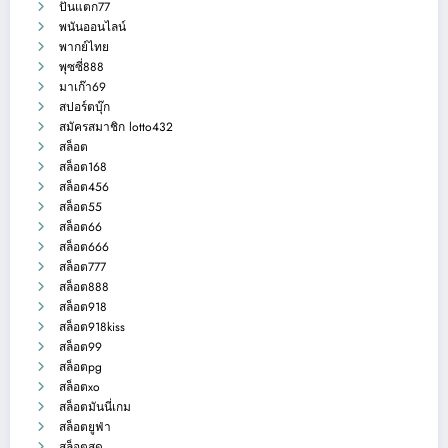
ปั่นแตก77
พนันออนไลน์
พากย์ไทย
พุซซี่888
มาเก๊า69
สปอร์ตบุ๊ก
สมัครสมาชิก lotto432
สล็อต
สล็อต168
สล็อต456
สล็อต55
สล็อต66
สล็อต666
สล็อต777
สล็อต888
สล็อต918
สล็อต918kiss
สล็อต99
สล็อตpg
สล็อตxo
สล็อตมันนี่เกม
สล็อตยูฟ่า
สล็อตสด