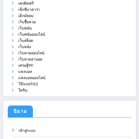
เครดิตฟรี
เซ็กซี่บาคาร่า
เด็กมัธยม
เว็บซื้อหวย
เว็บพนัน
เว็บพนันออนไลน์
เว็บสล็อต
เว็บหนัง
เว็บหวยออนไลน์
เว็บหวยฮานอย
เศรษฐี99
แทงบอล
แทงบอลออนไลน์
โจ๊กเกอร์123
โดจิน
นิยาม
เข้าสู่ระบบ