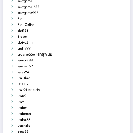
sexygame
sexygame1688
sexygame992
Slot
Slot Online
slot168
Slotxo
slotxo24hr
sretthi99
ssgame666 เข้าสู่ระบบ
teenoi888
temmax69
texas24
ufa11bet
UFA11k
ufa191 ทางเข้า
ufa89
ufa9
ufabet
ufabomb
ufafox88
ufasnake
zeus66