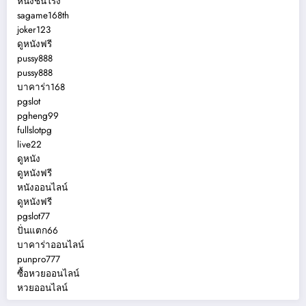
หนังชนโรง
sagame168th
joker123
ดูหนังฟรี
pussy888
pussy888
บาคาร่า168
pgslot
pgheng99
fullslotpg
live22
ดูหนัง
ดูหนังฟรี
หนังออนไลน์
ดูหนังฟรี
pgslot77
ปั่นแตก66
บาคาร่าออนไลน์
punpro777
ซื้อหวยออนไลน์
หวยออนไลน์