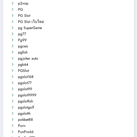
p2vvip
PG
PG Slot
PG Slot เว็บใหม่
pg SuperGame
pg77
Pg99
pgceo
pgfish
pgjoker auto
pgk44
PGSlot
pgslot168
pgslot77
pgslot99
pgslot9999
pgslotfish
pgslotgolf
pgslotth
pokbet88
Porn
PunPro66