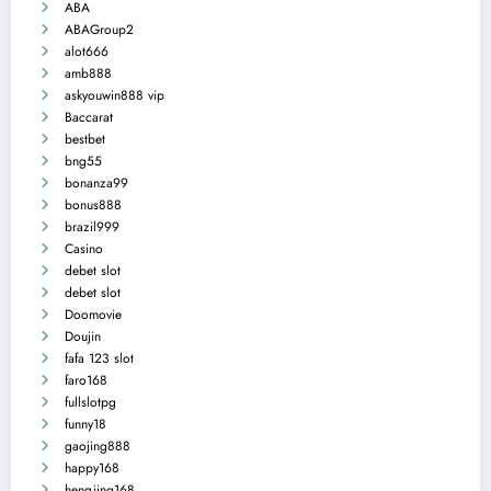
ABA
ABAGroup2
alot666
amb888
askyouwin888 vip
Baccarat
bestbet
bng55
bonanza99
bonus888
brazil999
Casino
debet slot
debet slot
Doomovie
Doujin
fafa 123 slot
faro168
fullslotpg
funny18
gaojing888
happy168
hengjing168