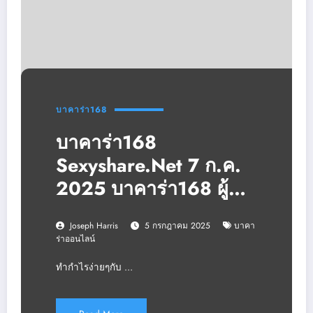
บาคาร่า168
บาคาร่า168
Sexyshare.net 7 ก.ค.
2025 บาคาร่า168 ผู้นำ
เกมบาคาร่าแนวหน้าของ
Joseph Harris
5 กรกฎาคม 2025
บาคา
เอเชีย ทดลองเล่นบาคา
ร่าออนไลน์
ร่าฟรี รวมพนันออนไลน์
ทำกำไรง่ายๆกับ …
ครบวงจรSEXY, SA ,
EBET บาคาร่า ดูแลใส่ใจ