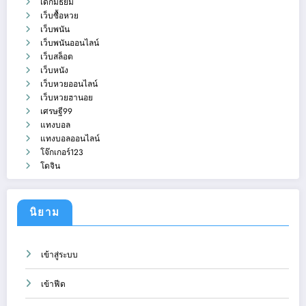
เด็กมัธยม
เว็บซื้อหวย
เว็บพนัน
เว็บพนันออนไลน์
เว็บสล็อต
เว็บหนัง
เว็บหวยออนไลน์
เว็บหวยฮานอย
เศรษฐี99
แทงบอล
แทงบอลออนไลน์
โจ๊กเกอร์123
โดจิน
นิยาม
เข้าสู่ระบบ
เข้าฟีด