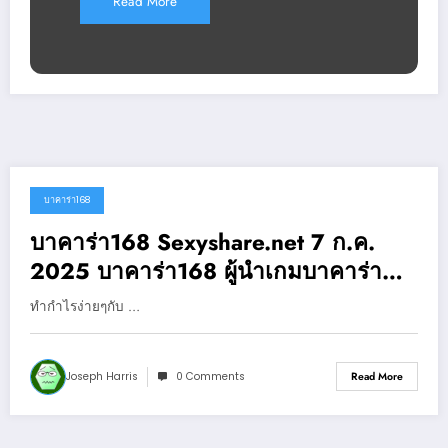
Read More
แก้ปัญหาตรงจุด Top 5
By Arnette
บาคาร่า168
5 กรกฎาคม 2025
บาคาร่า168 Sexyshare.net 7 ก.ค.
2025 บาคาร่า168 ผู้นำเกมบาคาร่า
แนวหน้าของเอเชีย ทดลองเล่นบาคาร่า
ทำกำไรง่ายๆกับ …
ฟรี รวมพนันออนไลน์ครบวงจรSEXY,
SA , EBET บาคาร่า ดูแลใส่ใจ แก้
Joseph Harris
0 Comments
Read More
ปัญหาตรงจุด Top 5 by Arnette