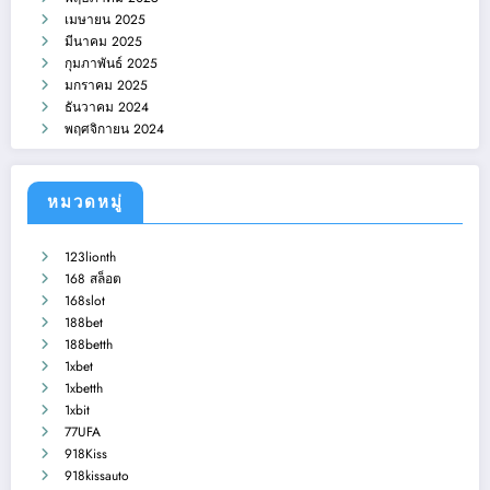
เมษายน 2025
มีนาคม 2025
กุมภาพันธ์ 2025
มกราคม 2025
ธันวาคม 2024
พฤศจิกายน 2024
หมวดหมู่
123lionth
168 สล็อต
168slot
188bet
188betth
1xbet
1xbetth
1xbit
77UFA
918Kiss
918kissauto