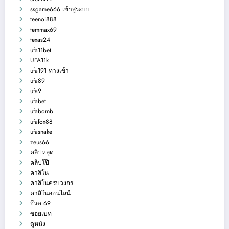
ssgame666 เข้าสู่ระบบ
teenoi888
temmax69
texas24
ufa11bet
UFA11k
ufa191 ทางเข้า
ufa89
ufa9
ufabet
ufabomb
ufafox88
ufasnake
zeus66
คลิปหลุด
คลิปโป๊
คาสิโน
คาสิโนครบวงจร
คาสิโนออนไลน์
จ๊วด 69
ซอยเบท
ดูหนัง