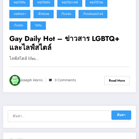
หนังโป๊จีน
หนังโป๊ฝรั่ง
หนังโป๊เกาหลี
หนังโป๊ไทย
เกมยิงปลา
เด็กมัธยม
เว็บพนัน
เว็บพนันออนไลน์
เว็บหนัง
โดจิน
Gay Daily Hot – ข่าวสาร LGBTQ+
และไลฟ์สไตล์
ไลฟ์สไตล์ lifes…
Joseph Harris
0 Comments
Read More