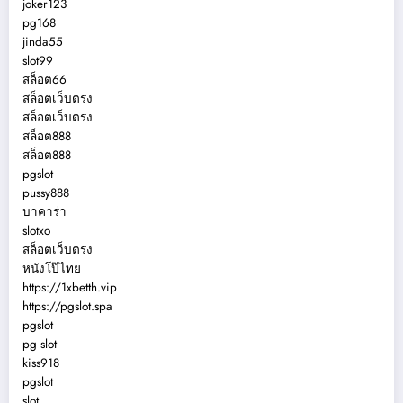
joker123
pg168
jinda55
slot99
สล็อต66
สล็อตเว็บตรง
สล็อตเว็บตรง
สล็อต888
สล็อต888
pgslot
pussy888
บาคาร่า
slotxo
สล็อตเว็บตรง
หนังโป๊ไทย
https://1xbetth.vip
https://pgslot.spa
pgslot
pg slot
kiss918
pgslot
slot