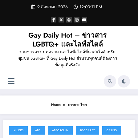
Skip
9 สิงหาคม 2026
12:00:11 PM
to
content
Gay Daily Hot – ข่าวสาร
LGBTQ+ และไลฟ์สไตล์
รวมข่าวสาร บทความ และไลฟ์สไตล์ที่น่าสนใจสำหรับ
ชุมชน LGBTQ+ ที่ Gay Daily Hot สำหรับทุกคนที่ต้องการ
ข้อมูลที่จริงจัง
Home
บรรยายไทย
918KISS
ABA
ABAGROUP2
BACCARAT
CASINO
12 พฤศจิกายน 2024