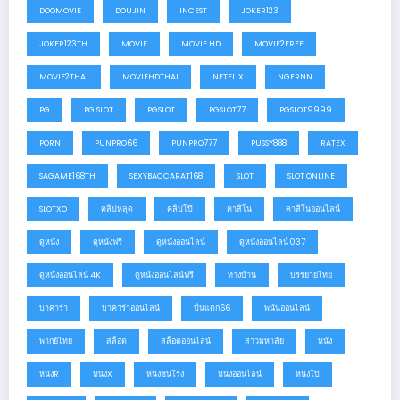
DOOMOVIE
DOUJIN
INCEST
JOKER123
JOKER123TH
MOVIE
MOVIE HD
MOVIE2FREE
MOVIE2THAI
MOVIEHDTHAI
NETFLIX
NGERNN
PG
PG SLOT
PGSLOT
PGSLOT77
PGSLOT9999
PORN
PUNPRO66
PUNPRO777
PUSSY888
RATEX
SAGAME168TH
SEXYBACCARAT168
SLOT
SLOT ONLINE
SLOTXO
คลิปหลุด
คลิปโป๊
คาสิโน
คาสิโนออนไลน์
ดูหนัง
ดูหนังฟรี
ดูหนังออนไลน์
ดูหนังออนไลน์ 037
ดูหนังออนไลน์ 4K
ดูหนังออนไลน์ฟรี
ทางบ้าน
บรรยายไทย
บาคาร่า
บาคาร่าออนไลน์
ปั่นแตก66
พนันออนไลน์
พากย์ไทย
สล็อต
สล็อตออนไลน์
สาวมหาลัย
หนัง
หนังR
หนังX
หนังชนโรง
หนังออนไลน์
หนังโป๊