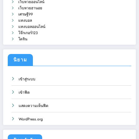
เว็บหวยออนไลน์
เว็บหวยฮานอย
เศรษฐี99
แทงบอล
แทงบอลออนไลน์
โจ๊กเกอร์123
โดจิน
นิยาม
เข้าสู่ระบบ
เข้าฟีด
แสดงความเห็นฟีด
WordPress.org