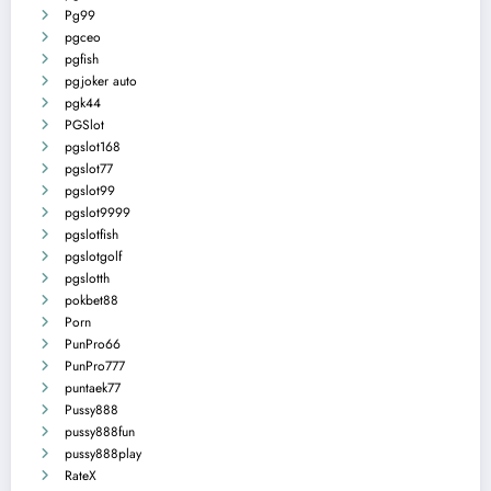
Pg99
pgceo
pgfish
pgjoker auto
pgk44
PGSlot
pgslot168
pgslot77
pgslot99
pgslot9999
pgslotfish
pgslotgolf
pgslotth
pokbet88
Porn
PunPro66
PunPro777
puntaek77
Pussy888
pussy888fun
pussy888play
RateX