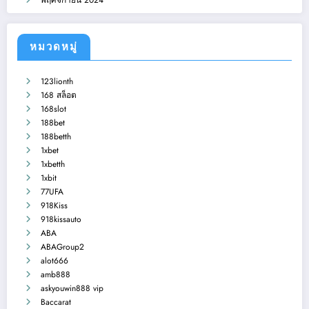
หมวดหมู่
123lionth
168 สล็อต
168slot
188bet
188betth
1xbet
1xbetth
1xbit
77UFA
918Kiss
918kissauto
ABA
ABAGroup2
alot666
amb888
askyouwin888 vip
Baccarat