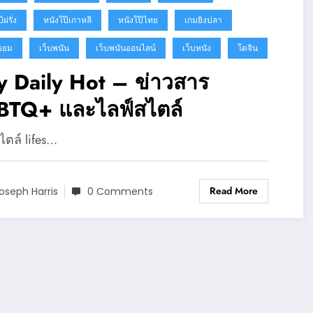
๊ฝรั่ง
หนังโป๊เกาหลี
หนังโป๊ไทย
เกมยิงปลา
ัธยม
เว็บพนัน
เว็บพนันออนไลน์
เว็บหนัง
โดจิน
 Daily Hot – ข่าวสาร
BTQ+ และไลฟ์สไตล์
ไตล์ lifes…
Read More
oseph Harris
0 Comments