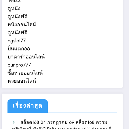
live22
ดูหนัง
ดูหนังฟรี
หนังออนไลน์
ดูหนังฟรี
pgslot77
ปั่นแตก66
บาคาร่าออนไลน์
punpro777
ซื้อหวยออนไลน์
หวยออนไลน์
เรื่องล่าสุด
สล็อต168 24 กรกฎาคม 69 สล็อต168 ความ