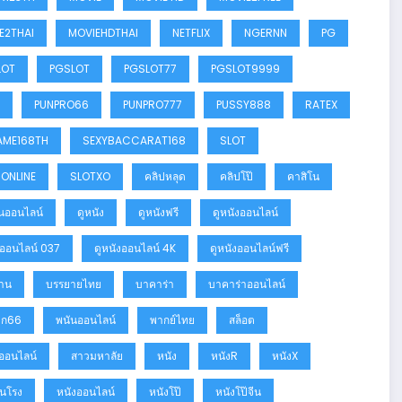
E2THAI
MOVIEHDTHAI
NETFLIX
NGERNN
PG
LOT
PGSLOT
PGSLOT77
PGSLOT9999
PUNPRO66
PUNPRO777
PUSSY888
RATEX
ME168TH
SEXYBACCARAT168
SLOT
 ONLINE
SLOTXO
คลิปหลุด
คลิปโป๊
คาสิโน
นออนไลน์
ดูหนัง
ดูหนังฟรี
ดูหนังออนไลน์
งออนไลน์ 037
ดูหนังออนไลน์ 4K
ดูหนังออนไลน์ฟรี
้าน
บรรยายไทย
บาคาร่า
บาคาร่าออนไลน์
ตก66
พนันออนไลน์
พากย์ไทย
สล็อต
ออนไลน์
สาวมหาลัย
หนัง
หนังR
หนังX
นโรง
หนังออนไลน์
หนังโป๊
หนังโป๊จีน