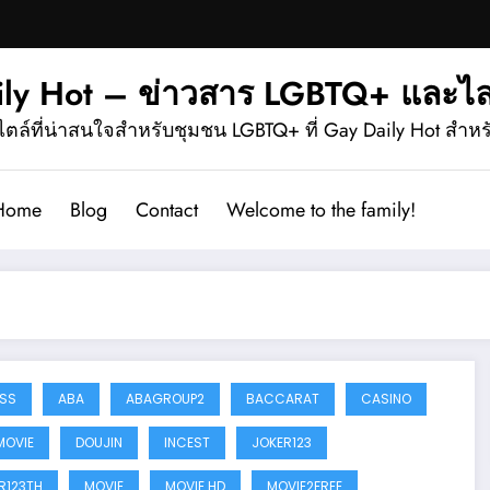
ily Hot – ข่าวสาร LGBTQ+ และไล
ที่น่าสนใจสำหรับชุมชน LGBTQ+ ที่ Gay Daily Hot สำหรับท
Home
Blog
Contact
Welcome to the family!
ISS
ABA
ABAGROUP2
BACCARAT
CASINO
OVIE
DOUJIN
INCEST
JOKER123
R123TH
MOVIE
MOVIE HD
MOVIE2FREE