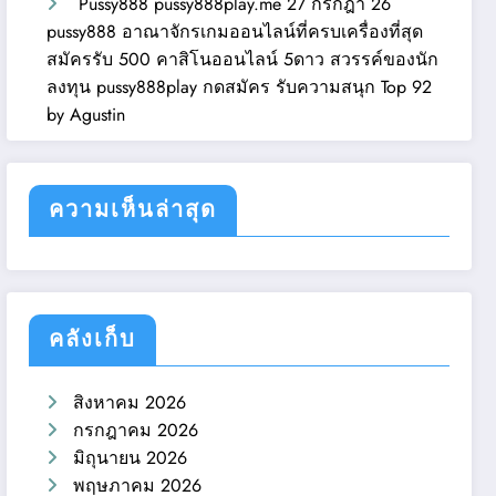
Pussy888 pussy888play.me 27 กรกฎา 26
pussy888 อาณาจักรเกมออนไลน์ที่ครบเครื่องที่สุด
สมัครรับ 500 คาสิโนออนไลน์ 5ดาว สวรรค์ของนัก
ลงทุน pussy888play กดสมัคร รับความสนุก Top 92
by Agustin
ความเห็นล่าสุด
คลังเก็บ
สิงหาคม 2026
กรกฎาคม 2026
มิถุนายน 2026
พฤษภาคม 2026