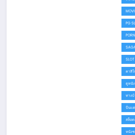
MOVI
PG S
PORN
SAGA
SLOT
คาสิโ
ดูหนั
ทางบ
ปั่นแ
สล็อต
หนังช