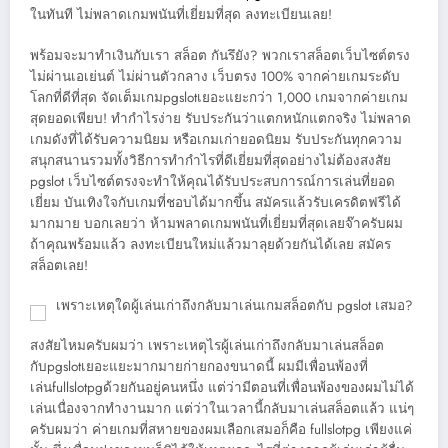
ในทันที ไม่พลาดเกมพนันที่เยี่ยมที่สุด ลงทะเบียนเลย!
พร้อมจะมาทำเงินกับเรา สล็อต กันรึยัง? พวกเราสล็อตเว็บไซต์ตรง
ไม่ผ่านเอเย่นต์ ไม่ผ่านตัวกลาง เว็บตรง 100% จากค่ายเกมระดับ
โลกที่ดีที่สุด จัดเต็มเกมpgslotเยอะแยะกว่า 1,000 เกมจากค่ายเกม
สุดยอดเพียบ! ทำกำไรง่าย รับประกันว่าแตกหนักแตกจริง ไม่พลาด
เกมดังที่ได้รับความนิยม หรือเกมเก่ายอดนิยม รับประกันทุกความ
สนุกสนานรวมทั้งวิธีการทำกำไรที่ดีเยี่ยมที่สุดอย่างไม่ต้องสงสัย
pgslot เว็บไซต์ตรงจะทำให้คุณได้รับประสบการณ์การเล่นที่ยอด
เยี่ยม บันเทิงใจกับเกมที่ชอบได้มากขึ้น สมัครแล้วรับเครดิตฟรีได้
มากมาย บอกเลยว่า ห้ามพลาดเกมพนันที่เยี่ยมที่สุดเลยจ๊าครับผม
ถ้าคุณพร้อมแล้ว ลงทะเบียนใหม่แล้วมาลุยด้วยกันได้เลย สมัคร
สล็อตเลย!
เพราะเหตุใดผู้เล่นเก่าถึงกลับมาเล่นเกมสล็อตกับ pgslot เสมอ?
สงสัยไหมครับผมว่า เพราะเหตุไรผู้เล่นเก่าถึงกลับมาเล่นสล็อต
กับpgslotเยอะแยะมากมายก่ายกองขนาดนี้ ผมมีเพื่อนพ้องที่
เล่นfullslotpgด้วยกันอยู่คนหนึ่ง แต่ว่ามีตอนที่เพื่อนพ้องของผมไม่ได้
เล่นเนื่องจากทำงานมาก แต่ว่าในเวลานี้กลับมาเล่นสล็อตแล้ว แน่ๆ
ครับผมว่า ค่ายเกมที่สหายของผมเลือกเสมอก็คือ fullslotpg เพียงแค่