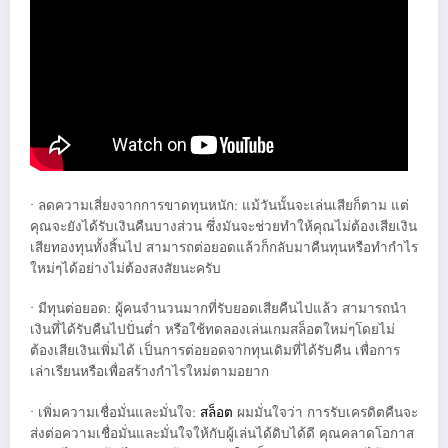
• ลดความเสี่ยงจากการขาดทุนหนัก: แม้วันนั้นจะเล่นเสียก็ตาม แต่
คุณจะยังได้รับเงินคืนบางส่วน ซึ่งมันจะช่วยทำให้คุณไม่ต้องเสียเงิน
เสียทองทุนทั้งสิ้นไป สามารถต่อยอดแล้วก็กลับมาคืนทุนหรือทำกำไร
ใหม่ๆได้อย่างไม่ต้องสงสัยนะครับ
• มีทุนต่อยอด: ผู้คนจำนวนมากที่รับยอดเสียคืนไปแล้ว สามารถนำ
เงินที่ได้รับคืนไปปั่นต่ำ หรือใช้ทดลองเล่นเกมสล็อตใหม่ๆโดยไม่
ต้องเสียเงินเพิ่มได้ เป็นการต่อยอดจากทุนเดิมที่ได้รับคืน เพื่อการ
เล่าเรียนหรือเพื่อสร้างกำไรใหม่ตามอยาก
• เพิ่มความเชื่อมั่นและมั่นใจ:
สล็อต
ผมมั่นใจว่า การรับเครดิตคืนจะ
ส่งต่อความเชื่อมั่นและมั่นใจให้กับผู้เล่นได้ดิบได้ดี คุณคลาดโอกาส