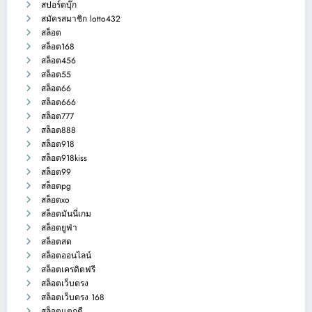
สปอร์ตบุ๊ก
สมัครสมาชิก lotto432
สล็อต
สล็อต168
สล็อต456
สล็อต55
สล็อต66
สล็อต666
สล็อต777
สล็อต888
สล็อต918
สล็อต918kiss
สล็อต99
สล็อตpg
สล็อตxo
สล็อตมันนี่เกม
สล็อตยูฟ่า
สล็อตสด
สล็อตออนไลน์
สล็อตเครดิตฟรี
สล็อตเว็บตรง
สล็อตเว็บตรง 168
สล็อตแตกดี