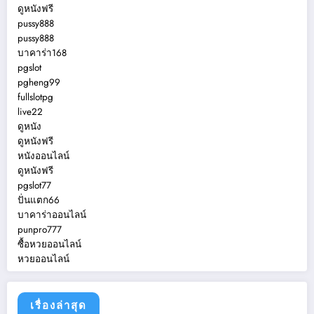
ดูหนังฟรี
pussy888
pussy888
บาคาร่า168
pgslot
pgheng99
fullslotpg
live22
ดูหนัง
ดูหนังฟรี
หนังออนไลน์
ดูหนังฟรี
pgslot77
ปั่นแตก66
บาคาร่าออนไลน์
punpro777
ซื้อหวยออนไลน์
หวยออนไลน์
เรื่องล่าสุด