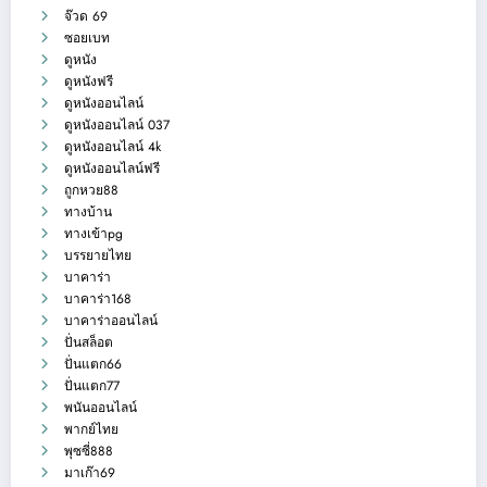
จ๊วด 69
ซอยเบท
ดูหนัง
ดูหนังฟรี
ดูหนังออนไลน์
ดูหนังออนไลน์ 037
ดูหนังออนไลน์ 4k
ดูหนังออนไลน์ฟรี
ถูกหวย88
ทางบ้าน
ทางเข้าpg
บรรยายไทย
บาคาร่า
บาคาร่า168
บาคาร่าออนไลน์
ปั่นสล็อต
ปั่นแตก66
ปั่นแตก77
พนันออนไลน์
พากย์ไทย
พุซซี่888
มาเก๊า69