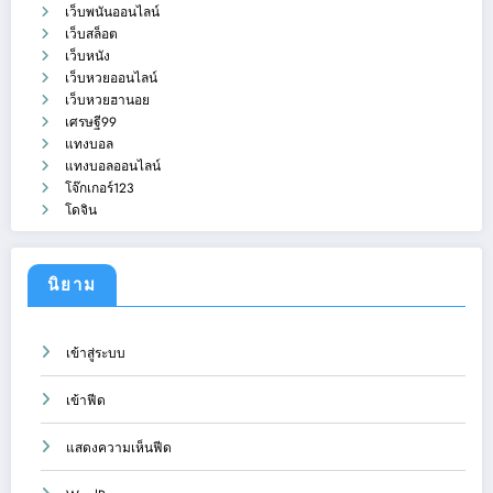
เว็บพนันออนไลน์
เว็บสล็อต
เว็บหนัง
เว็บหวยออนไลน์
เว็บหวยฮานอย
เศรษฐี99
แทงบอล
แทงบอลออนไลน์
โจ๊กเกอร์123
โดจิน
นิยาม
เข้าสู่ระบบ
เข้าฟีด
แสดงความเห็นฟีด