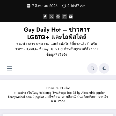
Skip
7 สิงหาคม 2026
2:16:58 AM
to
content
Gay Daily Hot – ข่าวสาร
LGBTQ+ และไลฟ์สไตล์
รวมข่าวสาร บทความ และไลฟ์สไตล์ที่น่าสนใจสำหรับ
ชุมชน LGBTQ+ ที่ Gay Daily Hot สำหรับทุกคนที่ต้องการ
ข้อมูลที่จริงจัง
Home
PGSlot
casino เว็บใหญ่ fullslotpg ใหม่ล่าสุด Top 75 by Alexandria pgslot
Fancysymbol.com 2 pgslot เวปไซต์ตรง ทางเลือกนักปั่นสล็อตที่อยากรวยเร็ว
ต.ค. 2568