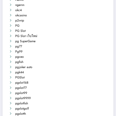
ngernn
okc4
okcasino
p2vvip
PG
PG Slot
PG Slot เว็บใหม่
pg SuperGame
pg77
Pg99
pgceo
pgfish
pgjoker auto
pgk44
PGSlot
pgslot168
pgslot77
pgslot99
pgslot9999
pgslotfish
pgslotgolf
pgslotth