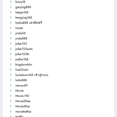
funny18
gaojing888
happy168
hengjing168
hydra888 เครดิตฟรี
Incest
jinda55
jinda888
Joker123
joker123auto
Joker123th
judhai168
kingdom66n
live22slot
lockdown168 เข้าสู่ระบบ
lotto888
macau69
Movie
Movie HD
Movie2free
Movie2thai
moviehdthai
Netflix