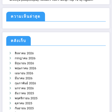
ความเห็นล่าสุด
คลังเก็บ
สิงหาคม 2026
กรกฎาคม 2026
มิถุนายน 2026
พฤษภาคม 2026
เมษายน 2026
มีนาคม 2026
กุมภาพันธ์ 2026
มกราคม 2026
ธันวาคม 2025
พฤศจิกายน 2025
ตุลาคม 2025
กันยายน 2025