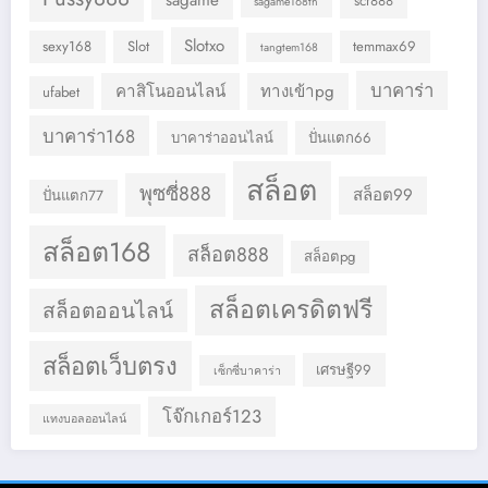
sagame
scr888
sagame168th
Slotxo
sexy168
Slot
temmax69
tangtem168
บาคาร่า
คาสิโนออนไลน์
ทางเข้าpg
ufabet
บาคาร่า168
บาคาร่าออนไลน์
ปั่นแตก66
สล็อต
พุซซี่888
สล็อต99
ปั่นแตก77
สล็อต168
สล็อต888
สล็อตpg
สล็อตเครดิตฟรี
สล็อตออนไลน์
สล็อตเว็บตรง
เศรษฐี99
เซ็กซี่บาคาร่า
โจ๊กเกอร์123
แทงบอลออนไลน์