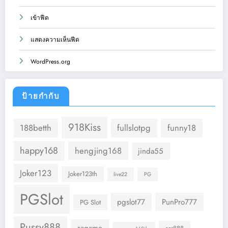
เข้าฟีด
แสดงความเห็นฟีด
WordPress.org
ป้ายกำกับ
918Kiss
188betth
fullslotpg
funny18
happy168
hengjing168
jinda55
Joker123
Joker123th
live22
PG
PGSlot
pgslot77
PunPro777
PG Slot
Pussy888