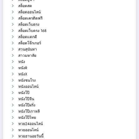
สล็อตสด
สล็อตออนไลน์
สล็อตเครดิตฟรี
สล็อตเว็บตรง
สล็อตเว็บตรง 168
สล็อตแตกดี
สล็อตโจ๊กเกอร์
สวนสุนันทา
สาวมหาลัย
หนัง
หนังR
หนังX
หนังชนโรง
หนังออนไลน์
หนังโป๊
หนังโป๊จีน
หนังโป๊ฝรั่ง
หนังโป๊เกาหลี
หนังโป๊ไทย
หวย24ออนไลน์
หวยออนไลน์
หวยฮานอยวันนี้