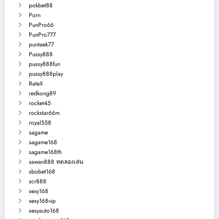
pokbet88
Porn
PunPro66
PunPro777
puntaek77
Pussy888
pussy888fun
pussy888play
RateX
redkong89
rocket45
rockstar66m
royal558
sagame
sagame168
sagame168th
sawan888 ทดลองเล่น
sbobet168
scr888
sexy168
sexy168vip
sexyauto168