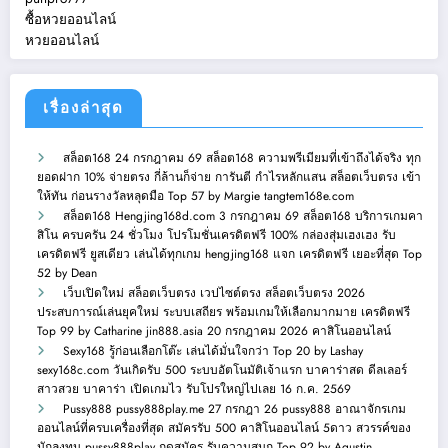
ซื้อหวยออนไลน์
หวยออนไลน์
เรื่องล่าสุด
สล็อต168 24 กรกฎาคม 69 สล็อต168 ความพรีเมียมที่เข้าถึงได้จริง ทุก
ยอดฝาก 10% จ่ายตรง กี่ล้านก็จ่าย การันตี กำไรหลักแสน สล็อตเว็บตรง เข้า
ให้ทัน ก่อนรางวัลหลุดมือ Top 57 by Margie tangtem168e.com
สล็อต168 Hengjing168d.com 3 กรกฎาคม 69 สล็อต168 บริการเกมคา
สิโน ครบครัน 24 ชั่วโมง โปรโมชั่นเครดิตฟรี 100% กล่องสุ่มเฮงเฮง รับ
เครดิตฟรี ยูสเดียว เล่นได้ทุกเกม hengjing168 แจก เครดิตฟรี เยอะที่สุด Top
52 by Dean
เว็บเปิดใหม่ สล็อตเว็บตรง เวปไซต์ตรง สล็อตเว็บตรง 2026
ประสบการณ์เล่นยุคใหม่ ระบบเสถียร พร้อมเกมให้เลือกมากมาย เครดิตฟรี
Top 99 by Catharine jin888.asia 20 กรกฎาคม 2026 คาสิโนออนไลน์
Sexy168 รู้ก่อนเลือกโต๊ะ เล่นได้มั่นใจกว่า Top 20 by Lashay
sexy168c.com วันเกิดรับ 500 ระบบอัตโนมัติเจ้าแรก บาคาร่าสด ดีลเลอร์
สาวสวย บาคาร่า เปิดเกมไว รับโปรใหญ่ไปเลย 16 ก.ค. 2569
Pussy888 pussy888play.me 27 กรกฎา 26 pussy888 อาณาจักรเกม
ออนไลน์ที่ครบเครื่องที่สุด สมัครรับ 500 คาสิโนออนไลน์ 5ดาว สวรรค์ของ
นักลงทุน pussy888play กดสมัคร รับความสนุก Top 92 by Agustin