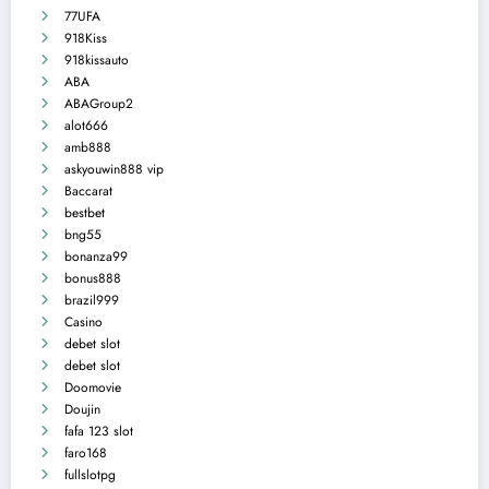
77UFA
918Kiss
918kissauto
ABA
ABAGroup2
alot666
amb888
askyouwin888 vip
Baccarat
bestbet
bng55
bonanza99
bonus888
brazil999
Casino
debet slot
debet slot
Doomovie
Doujin
fafa 123 slot
faro168
fullslotpg