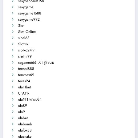
sexybaccarat168
sexygame
sexygame1688
sexygame992
Slot
Slot Online
slot168
Slotxo
slotxo24hr
sretthi99
ssgame666 เข้าสู่ระบบ
teenoi888
temmax69
texas24
ufa11bet
UFA11k
ufa191 ทางเข้า
ufa89
ufa9
ufabet
ufabomb
ufafox88
ufasnake