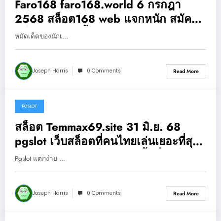
Faro168 faro168.world 6 กรกฎา
2568 สล็อต168 web แจกหนัก สมัคร
สล็อต168 วันนี้ รับเครดิตฟรีทันที พนัน
หมัดเด็ดของนักเ…
เว็บเปิดใหม่ สล็อต เครดิตฟรี Top 25
by Dean
Joseph Harris
0 Comments
Read More
PGSLOT
15 พฤษภาคม 2025
สล็อต Temmax69.site 31 มิ.ย. 68
pgslot เว็บสล็อตที่คนไทยเล่นเยอะที่สุด
ดาวน์โหลด พีจีสล็อต ไม่มีขั้นต่ำสล็อต
Pgslot แตกง่าย …
ใหม่ล่าสุด สมัครรับโปรแรง pgslot แตก
ไว สมัครได้ทันที Top 87 by Margo
Joseph Harris
0 Comments
Read More