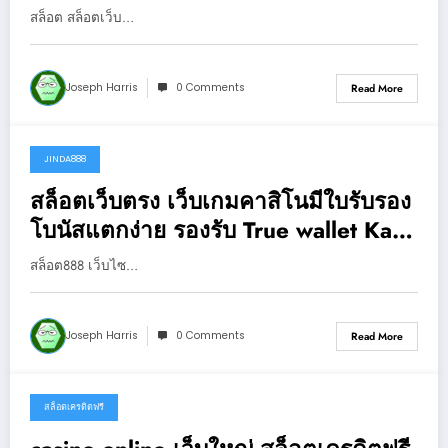
ใหม่รับ 300% แอดมินดูแล 24
สล็อต สล็อตเว็บ…
ช.ม.รวมเกมสล็อต ยิงปลา คาสิโน แทง
หวย สล็อต เลือกเกมที่โดนใจได้แล้ว
Joseph Harris
0 Comments
Read More
ตอนนี้ Top 42 by Saul
JINDA888
8 พฤษภาคม 2025
สล็อตเว็บตรง เว็บเกมคาสิโนมีใบรับรอง
โบนัสแตกง่าย รองรับ True wallet Ka
gaming,YGGDRASIL,JOKER ,Live22
สล็อต888 เว็บไซ…
สล็อต888 จ่ายเต็มทุกยอดไม่มีหัก Top
26 by Elouise jin888.bet 28 กรกฎา
Joseph Harris
0 Comments
Read More
68
สล็อตเครดิตฟรี
6 พฤษภาคม 2025