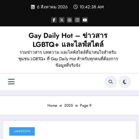
Skip
6 สิงหาคม 2026
10:42:39 AM
to
content
Gay Daily Hot – ข่าวสาร
LGBTQ+ และไลฟ์สไตล์
รวมข่าวสาร บทความ และไลฟ์สไตล์ที่น่าสนใจสำหรับ
ชุมชน LGBTQ+ ที่ Gay Daily Hot สำหรับทุกคนที่ต้องการ
ข้อมูลที่จริงจัง
Home
2025
Page 9
JOKER123TH
27 พฤษภาคม 2025