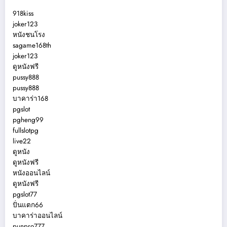
918kiss
joker123
หนังชนโรง
sagame168th
joker123
ดูหนังฟรี
pussy888
pussy888
บาคาร่า168
pgslot
pgheng99
fullslotpg
live22
ดูหนัง
ดูหนังฟรี
หนังออนไลน์
ดูหนังฟรี
pgslot77
ปั่นแตก66
บาคาร่าออนไลน์
punpro777