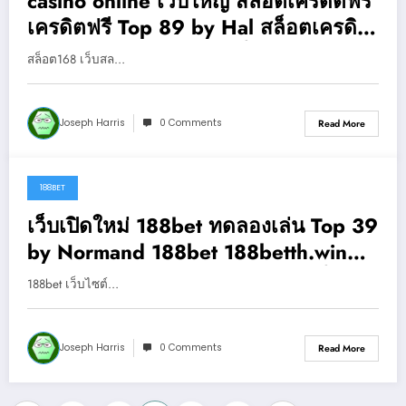
casino online เว็บใหญ่ สล็อตเครดิตฟรี
เครดิตฟรี Top 89 by Hal สล็อตเครดิต
ฟรี happy168.de 30 สล็อตเครดิตฟรี
สล็อต168 เว็บสล…
เวปไซต์แตกง่าย เคล็ดลับการเล่นสล็อต
สล็อต168 ให้ได้กำไรสูงสุด พฤษภาคม
Joseph Harris
0 Comments
Read More
25
188BET
6 พฤษภาคม 2025
เว็บเปิดใหม่ 188bet ทดลองเล่น Top 39
by Normand 188bet 188betth.win
188betth websiteแตกง่าย เล่นสล็อต
188bet เว็บไซต์…
188bet แจ็คพอตแตกง่าย พร้อมโบนัส
สุดพิเศษ 6 June 68 พนัน
Joseph Harris
0 Comments
Read More