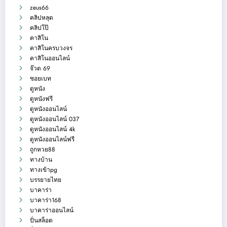
zeus66
คลิปหลุด
คลิปโป๊
คาสิโน
คาสิโนครบวงจร
คาสิโนออนไลน์
จ๊วด 69
ซอยเบท
ดูหนัง
ดูหนังฟรี
ดูหนังออนไลน์
ดูหนังออนไลน์ 037
ดูหนังออนไลน์ 4k
ดูหนังออนไลน์ฟรี
ถูกหวย88
ทางบ้าน
ทางเข้าpg
บรรยายไทย
บาคาร่า
บาคาร่า168
บาคาร่าออนไลน์
ปั่นสล็อต