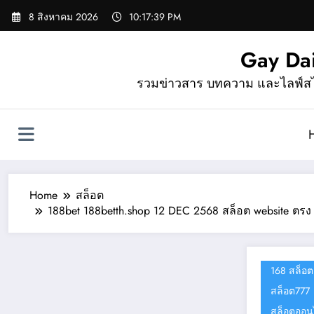
Skip
8 สิงหาคม 2026
10:17:40 PM
to
content
Gay Da
รวมข่าวสาร บทความ และไลฟ์สไตล์
Home
สล็อต
188bet 188betth.shop 12 DEC 2568 สล็อต website ตรง ย
168 สล็อต
สล็อต777
สล็อตออน