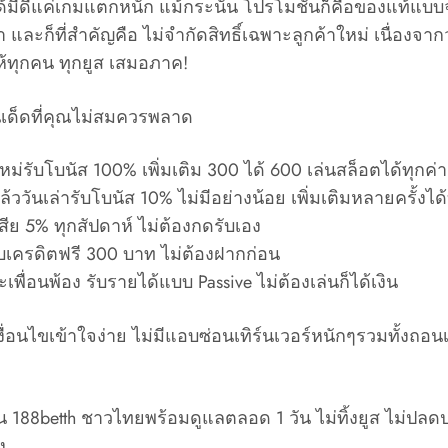
ด้มีดีแค่เกมแตกหนัก แม้กระนั้น โปรโมชั่นก็คือของแท้แบบจ
า และก็ที่สำคัญคือ ไม่จำกัดสิทธิ์เฉพาะลูกค้าใหม่ เนื่องจากว
้ทุกคน ทุกยูส เสมอภาค!
นเด็ดที่คุณไม่สมควรพลาด
หม่รับโบนัส 100% เพิ่มเติม 300 ได้ 600 เล่นสล็อตได้ทุกค่า
ล้ววันเล่ารับโบนัส 10% ไม่มีอย่างน้อย เพิ่มเติมหลายครั้งได้
สีย 5% ทุกสัปดาห์ ไม่ต้องกดรับเอง
รับเครดิตฟรี 300 บาท ไม่ต้องฝากก่อน
เพื่อนพ้อง รับรายได้แบบ Passive ไม่ต้องเล่นก็ได้เงิน
งื่อนไขเข้าใจง่าย ไม่มีแอบซ่อนเทิร์นเวอร์หนักๆรวมทั้งถอนเ
น 188betth ชาวไทยพร้อมดูแลตลอด 1 วัน ไม่ทิ้งยูส ไม่ปล
ง