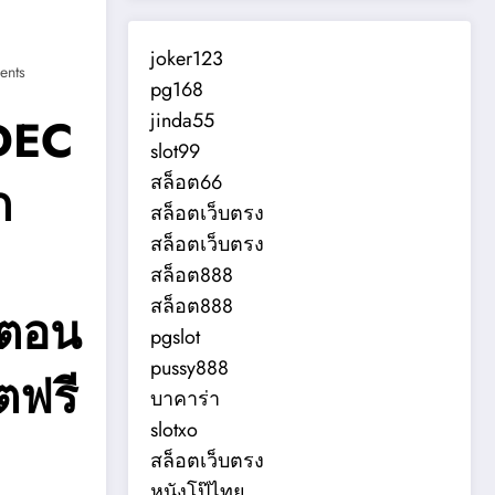
joker123
ents
pg168
jinda55
 DEC
slot99
สล็อต66
ก
สล็อตเว็บตรง
สล็อตเว็บตรง
สล็อต888
สล็อต888
นตอน
pgslot
pussy888
ตฟรี
บาคาร่า
slotxo
สล็อตเว็บตรง
หนังโป๊ไทย