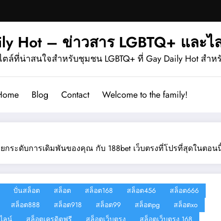
ily Hot – ข่าวสาร LGBTQ+ และไล
ที่น่าสนใจสำหรับชุมชน LGBTQ+ ที่ Gay Daily Hot สำหรับท
Home
Blog
Contact
Welcome to the family!
กระดับการเดิมพันของคุณ กับ 188bet เว็บตรงที่โปรที่สุดในตอนนี้
ปั่นสล็อต
สล็อต
สล็อต168
สล็อต456
สล็อต666
สล็อต888
สล็อต918
สล็อต99
สล็อตpg
สล็อตxo
ไลน์
สล็อตเครดิตฟรี
สล็อตเว็บตรง
สล็อตเว็บตรง 168