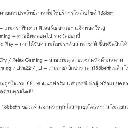
่ายเกมประสิทธิภาพที่มีให้บริการในเว็บไซต์ 188bet
t – เกมกราฟิกงาม ฟีเจอร์เยอะแยะ แจ็กพอตใหญ่
aming – ค่ายฮิตตลอดไป รางวัลออกถี่
ic Play – เกมได้รับความนิยมระดับนานาชาติ ซื้อฟรีสปินได
t City / Relax Gaming – สายเกมดุ สายแตกหนักห้ามพลาด
ming / Live22 / JILI – เกมสายเบิกบาน เล่น188betthเพลิน ไม่
จะถูกใจเกม188betthแนวฟาร์ม แฟนตาซี ต่อสู้ หรือแบบคลาส
หมดครบทุกสไตล์!
 188betth ของแท้ แจกหนักทุกวี่วัน ทุกยูสได้เท่ากัน ไม่แยก
ี