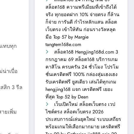
สล็อต168 ความพรีเมียมที่เข้าถึงได้
จริง ทุกยอดฝาก 10% จ่ายตรง กี่ล้าน
ก็จ่าย การันตี กำไรหลักแสน สล็อต
เว็บตรง เข้าให้ทัน ก่อนรางวัลหลุด
มือ Top 57 by Margie
tangtem168e.com
้แทบทุก
สล็อต168 Hengjing168d.com 3
กรกฎาคม 69 สล็อต168 บริการเกม
คาสิโน ครบครัน 24 ชั่วโมง โปรโม
น่าเบื่อ
ชั่นเครดิตฟรี 100% กล่องสุ่มเฮงเฮง
รับเครดิตฟรี ยูสเดียว เล่นได้ทุกเกม
สิก 3 รีล
hengjing168 แจก เครดิตฟรี เยอะ
ที่สุด Top 52 by Dean
เว็บเปิดใหม่ สล็อตเว็บตรง เวป
สายเพิ่ม
ไซต์ตรง สล็อตเว็บตรง 2026
ประสบการณ์เล่นยุคใหม่ ระบบเสถียร
พร้อมเกมให้เลือกมากมาย เครดิตฟรี