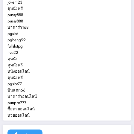
joker123
ดูหนังฟรี
pussy888
pussy888
บาคาร่า168
pgslot
pgheng99
fullslotpg
live22
ดูหนัง
ดูหนังฟรี
หนังออนไลน์
ดูหนังฟรี
pgslot77
ปั่นแตก66
บาคาร่าออนไลน์
punpro777
ซื้อหวยออนไลน์
หวยออนไลน์