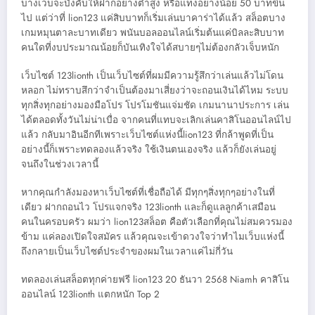
บางเว็บจะบังคับให้ฝากอย่างต่ำสูง หรือแทงอย่างน้อย 50 บาทขึ้น
ไป แต่ว่าที่ lion123 แค่สิบบาทก็เริ่มเล่นบาคาร่าได้แล้ว สล็อตบาง
เกมหมุนตาละบาทเดียว พนันบอลออนไลน์เริ่มต้นแค่บิลละสิบบาท
คนใดที่งบประมาณน้อยก็บันเทิงใจได้สบายๆไม่ต้องกลัวเจ็บหนัก
เว็บไซต์ 123lionth เป็นเว็บไซต์ที่ผมมีความรู้สึกว่าเล่นแล้วไม่โดน
หลอก ไม่ทราบสึกว่าจำเป็นต้องมาเสี่ยงว่าจะถอนเงินได้ไหม ระบบ
ทุกสิ่งทุกอย่างมองมือโปร โปรโมชันแจ่มชัด เกมนานาประการ เล่น
ได้ตลอดทั้งวันไม่น่าเบื่อ จากคนที่แทบจะเลิกเล่นคาสิโนออนไลน์ไป
แล้ว กลับมาอินอีกทีเพราะเว็บไซต์แห่งนี้lion123 ที่กล้าพูดที่เป็น
อย่างนี้ก็เพราะทดลองแล้วจริง ใช้เงินตนเองจริง แล้วก็ยังเล่นอยู่
จนถึงในช่วงเวลานี้
หากคุณกำลังมองหาเว็บไซต์ที่เชื่อถือได้ มีทุกๆสิ่งทุกๆอย่างในที่
เดียว ฝากถอนไว โปรแจกจริง 123lionth และก็ดูแลลูกค้าเสมือน
คนในครอบครัว ผมว่า lion123สล็อต คือตัวเลือกที่คุณไม่สมควรมอง
ข้าม แค่ลองเปิดใจสมัคร แล้วคุณจะเข้าดวงใจว่าทำไมเว็บแห่งนี้
ถึงกลายเป็นเว็บไซต์ประจำของผมในเวลาแค่ไม่กี่วัน
ทดลองเล่นสล็อตทุกค่ายฟรี lion123 20 ธันวา 2568 Niamh คาสิโน
ออนไลน์ 123lionth แตกหนัก Top 2