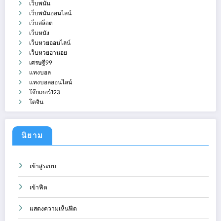
เว็บพนัน
เว็บพนันออนไลน์
เว็บสล็อต
เว็บหนัง
เว็บหวยออนไลน์
เว็บหวยฮานอย
เศรษฐี99
แทงบอล
แทงบอลออนไลน์
โจ๊กเกอร์123
โดจิน
นิยาม
เข้าสู่ระบบ
เข้าฟีด
แสดงความเห็นฟีด