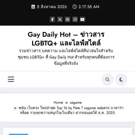
Skip
8 สิงหาคม 2026
3:17:39 AM
to
content
Gay Daily Hot – ข่าวสาร
LGBTQ+ และไลฟ์สไตล์
รวมข่าวสาร บทความ และไลฟ์สไตล์ที่น่าสนใจสำหรับ
ชุมชน LGBTQ+ ที่ Gay Daily Hot สำหรับทุกคนที่ต้องการ
ข้อมูลที่จริงจัง
Home
sagame
พนัน เว็บตรง ใหม่ล่าสุด Top 16 by Pete 7 sagame webตรง บาคาร่า
สล็อต รวมทุกความสนุกในเว็บเดียว ฝากถอนออโต้ ธ.ค. 2025