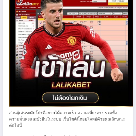
ส่วนผู้เล่นระดับโปรที่อยากได้ความเร็ว ความเที่ยงตรง รวมทั้ง
ความมั่นคงและยั่งยืนในระบบ เว็บไซต์นี้ตอบโจทย์ด้วยคุณลักษณะ
ต่อไปนี้