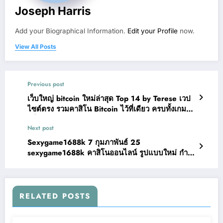
Joseph Harris
Add your Biographical Information.
Edit your Profile
now.
View All Posts
Previous post
เว็บใหญ่ bitcoin ใหม่ล่าสุด Top 14 by Terese เวป
ไซต์ตรง รวมคาสิโน Bitcoin ไว้ที่เดียว ครบทั้งเกมสด
สล็อต และกีฬา 4 NOV 2025 พนัน
Next post
Sexygame1688k 7 กุมภาพันธ์ 25
sexygame1688k คาสิโนออนไลน์ รูปแบบใหม่ กำไร
ดี กล่องแจกสุดคุ้ม 1,000 ฝาก-ถอน Auto แจกจริง
โอนไว ได้เงินจริง บาคาร่า ยิ่งเล่น ยิ่งได้ Top 91 by
Dylan sexygame1688
RELATED POSTS