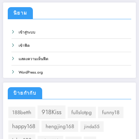
นิยาม
เข้าสู่ระบบ
เข้าฟีด
แสดงความเห็นฟีด
WordPress.org
ป้ายกำกับ
918Kiss
188betth
fullslotpg
funny18
happy168
hengjing168
jinda55