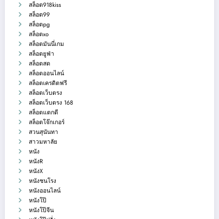
สล็อต918kiss
สล็อต99
สล็อตpg
สล็อตxo
สล็อตมันนี่เกม
สล็อตยูฟ่า
สล็อตสด
สล็อตออนไลน์
สล็อตเครดิตฟรี
สล็อตเว็บตรง
สล็อตเว็บตรง 168
สล็อตแตกดี
สล็อตโจ๊กเกอร์
สวนสุนันทา
สาวมหาลัย
หนัง
หนังR
หนังX
หนังชนโรง
หนังออนไลน์
หนังโป๊
หนังโป๊จีน