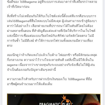
ข้อดีของ 1688sagame อยู่ที่ระบบการเล่นบาคาร่าที่เสถียรกว่าหลาย
เจ้าที่เปิดมาก่อน
สิ่งที่สร้างไม่เหมือนกันให้กับเว็บไซต์แห่งนี้ตั้งแต่ทีแรกคือระบบการ
เล่น1688sagameที่ลื่นไหลแบบไม่มีสะดุด ผู้เล่นสามารถเข้าสู่ห้องบา
คาร่าได้อย่างเร็ว เลือกค่ายเกมที่ปรารถนาได้ในทันทีโดยไม่ต้อง
ผ่านหลายขั้นตอน ที่สำคัญคือแต่ละค่ายที่เปิดให้บริการในเว็บไซต์
แห่งนี้มีการเชื่อมต่อแบบเรียลไทม์กับเซิร์ฟเวอร์หลักโดยตรง ไม่มี
การรันซ้ำ ไม่มีดีเลย์ ทำให้การแจกไพ่รวมทั้งผลเกมมีความเที่ยง
ตรง
ลองนึกดูว่าถ้าเกิดแทงไปแล้วเว็บค้าง ไพ่ออกช้า หรือมีลักษณะหลุด
กึ่งกลางเกม ความน่าไว้วางใจจะหายทันที แต่สิ่งนี้ไม่มีให้เห็นใน
sagame เนื่องจากว่าเขาลงทุนกับระบบอย่างจริงจังเพื่อไม่ให้ผู้เล่น
จำเป็นต้องเจอกับปัญหาเดิมๆเหล่านี้
ความรวดเร็วสำหรับการฝากเบิกเงินของเว็บ 1688sagame ที่มือ
อาชีพผู้คนจำนวนมากให้แต้มเต็ม