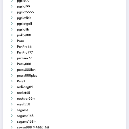
pgslot77
pgslot99
pgslot9999
pgslotfish
pgslotgolf
pgslotth
pokbet88
Porn
PunPro66
PunPro777
puntaek77
Pussy888
pussy888fun
pussy888play
RateX
redkong89
rocket45
rockstar66m
royal558
sagame
sagame168
sagame168th
sawan888 ทดลองเล่น