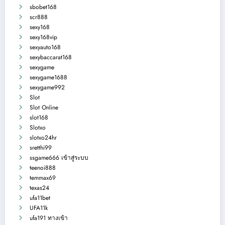
sbobet168
scr888
sexy168
sexy168vip
sexyauto168
sexybaccarat168
sexygame
sexygame1688
sexygame992
Slot
Slot Online
slot168
Slotxo
slotxo24hr
sretthi99
ssgame666 เข้าสู่ระบบ
teenoi888
temmax69
texas24
ufa11bet
UFA11k
ufa191 ทางเข้า