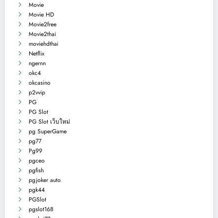
Movie
Movie HD
Movie2free
Movie2thai
moviehdthai
Netflix
ngernn
okc4
okcasino
p2vvip
PG
PG Slot
PG Slot เว็บใหม่
pg SuperGame
pg77
Pg99
pgceo
pgfish
pgjoker auto
pgk44
PGSlot
pgslot168