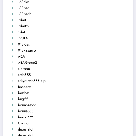
168slot
188bet
188betth
1xbet
1xbetth
1xbit
77UFA
918Kiss
918kissauto
ABA
ABAGroup2
alot666
amb888
askyouwin888 vip
Baccarat
bestbet
bng55
bonanza99
bonus888
brazil999
Casino
debet slot
debet slot