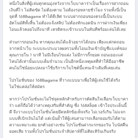
หนึ่งในสิ่งที่ผู้เล่นทุกคนมุ่งหวังจากเว็บบาคาร่าเป็นเรื่องการฝากถอน
เงินที่ไว ไม่ติดขัด ไม่ต้องตาม ไม่ต้องรอหลายชั่วโมง รวมทั้งนี่เป็น
จุดที่ 1688sagame ทำได้ดีเลิศ ระบบฝากถอนของตรงนี้เป็นระบบ
อัตโนมัติทั้งสิ้น ไม่ต้องแจ้งสลิป ไม่ต้องทักแอดมิน การฝากเงินเพียง
โอนแล้วคอยไม่ถึงนาที เครดิตจะเข้าระบบในทันทีพร้อมเล่นได้เลย
ส่วนการถอนเงิน หากคุณเล่นได้แล้วอยากได้ถอน เพียงแค่กดถอน
จากหน้าเว็บ ระบบจะประมวลผลรวมทั้งโอนเงินเข้าบัญชีแบงค์ของ
คุณภายใน 1 นาที ไม่มีเงื่อนไขแฝง ไม่มีการกั๊กยอด ถอนเยอะแค่
ไหนได้เท่านั้นแบบเต็มจำนวน เป็นอีกหนึ่งเหตุผลที่ทำให้มืออาชีพ
คนไม่ใช่น้อยแปลงมาใช้บริการเว็บไซต์นี้แทนเจ้าเดิมที่เคยเล่น
โปรโมชั่นของ 1688sagame ที่วางแบบมาเพื่อให้ผู้เล่นใช้ได้จริง
ไม่ใช่แค่ล่อให้สมัคร
หากว่าโปรโมชั่นจะไม่ใช่จุดหลักสำหรับการตัดสินใจเลือกเว็บบาคา
ร่า แต่ก็ถือได้ว่าสาเหตุเสริมที่สำคัญ ซึ่ง 168สล็อต เข้าใจประเด็นนี้
ดี จึงวางแบบโปรโมชั่นโดยยึดหลักข้อเท็จจริง ไม่เวอร์เกิน ไม่แจก
แบบที่เบิกเงินไม่ได้ แต่เน้นย้ำให้ผู้เล่นสามารถเลือกยอมรับได้ตาม
ความเหมาะสม ยกตัวอย่างเช่น โปรโมชั่นฝากแรกของวัน โบนัสคืน
ยอดเสีย รวมทั้งโปรโมชั่นประจำสัปดาห์ที่ไม่ติดเทิร์นเกินจริง