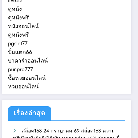
live22
ดูหนัง
ดูหนังฟรี
หนังออนไลน์
ดูหนังฟรี
pgslot77
ปั่นแตก66
บาคาร่าออนไลน์
punpro777
ซื้อหวยออนไลน์
หวยออนไลน์
เรื่องล่าสุด
สล็อต168 24 กรกฎาคม 69 สล็อต168 ความ