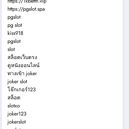
https://1xbetth.vip
https://pgslot.spa
pgslot
pg slot
kiss918
pgslot
slot
สล็อตเว็บตรง
ดูหนังออนไลน์
ทางเข้า joker
joker slot
โจ๊กเกอร์123
สล็อต
slotxo
joker123
jokerslot