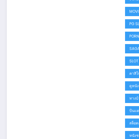
MOVI
PG S
PORN
SAGA
SLOT
คาสิโ
ดูหนั
ทางบ
ปั่นแ
สล็อต
หนังช