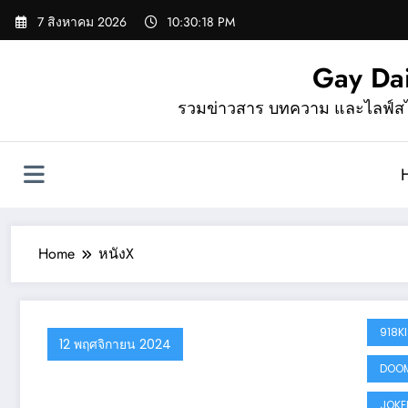
Skip
7 สิงหาคม 2026
10:30:19 PM
to
content
Gay Da
รวมข่าวสาร บทความ และไลฟ์สไตล์
Home
หนังX
918K
12 พฤศจิกายน 2024
DOOM
JOKE