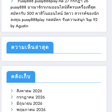
Pussy888 pussy888play.me 27 กรกฎา 26
pussy888 อาณาจักรเกมออนไลน์ที่ครบเครื่องที่สุด
สมัครรับ 500 คาสิโนออนไลน์ 5ดาว สวรรค์ของนัก
ลงทุน pussy888play กดสมัคร รับความสนุก Top 92
by Agustin
ความเห็นล่าสุด
คลังเก็บ
สิงหาคม 2026
กรกฎาคม 2026
มิถุนายน 2026
พฤษภาคม 2026