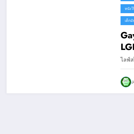
หนังโป
เด็กม
Gay
LG
ไลฟ์ส
J