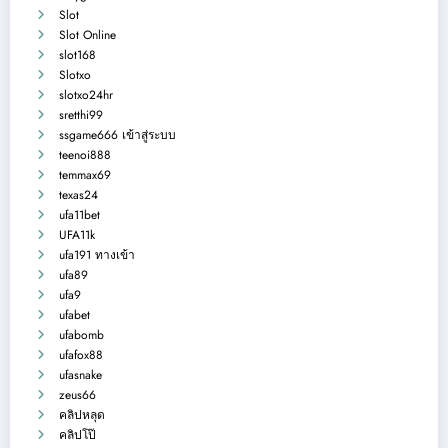
Slot
Slot Online
slot168
Slotxo
slotxo24hr
sretthi99
ssgame666 เข้าสู่ระบบ
teenoi888
temmax69
texas24
ufa11bet
UFA11k
ufa191 ทางเข้า
ufa89
ufa9
ufabet
ufabomb
ufafox88
ufasnake
zeus66
คลิปหลุด
คลิปโป๊