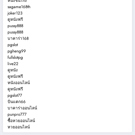
หนังชนโรง
sagame168th
joker123
ดูหนังฟรี
pussy888
pussy888
บาคาร่า168
pgslot
pgheng99
fullslotpg
live22
ดูหนัง
ดูหนังฟรี
หนังออนไลน์
ดูหนังฟรี
pgslot77
ปั่นแตก66
บาคาร่าออนไลน์
punpro777
ซื้อหวยออนไลน์
หวยออนไลน์