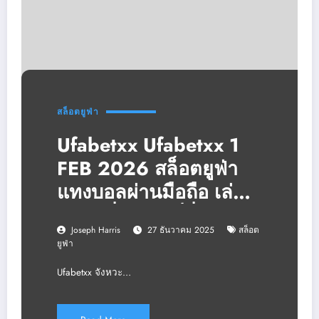
สล็อตยูฟ่า
Ufabetxx Ufabetxx 1
FEB 2026 สล็อตยูฟ่า
แทงบอลผ่านมือถือ เล่น
ได้ทุกที่ 1 บาทก็ปั่นได้
Joseph Harris
27 ธันวาคม 2025
สล็อต
ต่อรองบอล ดีที่สุดคาสิโน
ยูฟ่า
บอล ระบบมั่นคง
Ufabetxx จังหวะ…
Ufabetxx เดิมพันบอล
เดี่ยว เน้นชัวร์ Top 62