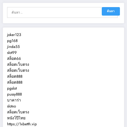
joker123
pg168
jinda55
slot99
สล็อต66
สล็อตเว็บตรง
สล็อตเว็บตรง
สล็อต888
สล็อต888
pgslot
pussy888
บาคาร่า
slotxo
สล็อตเว็บตรง
หนังโป๊ไทย
https://1xbetth.vip