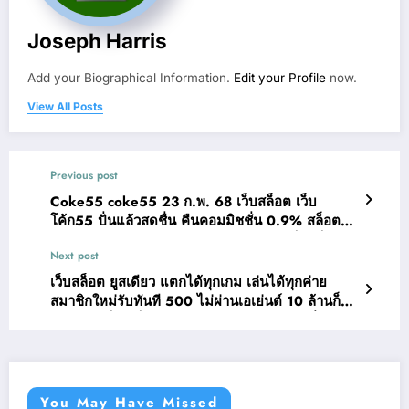
Joseph Harris
Add your Biographical Information.
Edit your Profile
now.
View All Posts
Previous post
Coke55 coke55 23 ก.พ. 68 เว็บสล็อต เว็บ
โค้ก55 ปั่นแล้วสดชื่น คืนคอมมิชชั่น 0.9% สล็อต
ออนไลน์ สุดซ่า นักเดิมพันรีวิวได้เงินจริง เว็บสล็อต
Next post
ระบบ ออโต้ รวดเร็วแม่นยำ Top 21 by Bridget
เว็บสล็อต ยูสเดียว แตกได้ทุกเกม เล่นได้ทุกค่าย
สมาชิกใหม่รับทันที 500 ไม่ผ่านเอเย่นต์ 10 ล้านก็
ถอนได้ สล็อตเว็บตรง อัตาราจ่ายเงินรางวัลดีที่สุด
Top 51 by Wesley golden456 5 February
2026
You May Have Missed