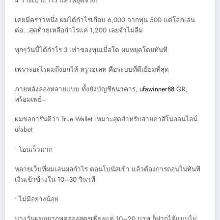
4️ วางเป้ากำไร แล้วหยุดจริง!
เคยมีคราวหนึ่ง ผมได้กำไรเกือบ 6,000 จากทุน 500 แต่โลภเล่น
ต่อ…สุดท้ายเหลือกำไรแค่ 1,200 เลยจำไม่ลืม
ทุกๆวันนี้ได้กำไร 3 เท่าของทุนเมื่อใด ผมหยุดโดยทันที
เพราะอะไรผมถึงยกให้ ทรูวอเลท คือระบบที่ดีเยี่ยมที่สุด
ภายหลังลองหลายแบบ ทั้งยังบัญชีธนาคาร,
ufawinner88
QR,
พร้อมเพย์–
ผมขอการันตีว่า True Wallet เหมาะสุดสำหรับสายคาสิโนออนไลน์
ufabet
• โอนเร็วมาก
หลายเว็บที่ผมเล่นผลกำไร ตอนโบนัสเข้า แล้วต้องการถอนในทันที
เงินเข้าข้างใน 10–30 วินาที
• ไม่มีอย่างน้อย
บางวันผมอยากทดลองสูตรเพียงแค่ 10–20 บาท ก็ฝากได้แบบไม่