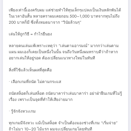
เพียงเท่านี้เองครับผม แต่ช่วยทำให้ทุนเล็กๆแปลงเป็นเงินหลักพันได้
ในเวลาอันสั้น หลายคราผมเคยถอน 500–1,000 บาทจากทุนไม่ถึง
200 บาทก็มี ซึ่งทั้งหมดมาจาก “วินัยล้วนๆ”
เล่นให้ถูกวิธี = กำไรยืนยง
หลายคนเล่นแพ้เพราะเหตุว่า “เล่นตามอารมณ์” มากกว่าเล่นตาม
แผน ผมเองก็เคยเป็นหนึ่งในนั้น จนถึงวันหนึ่งผมทราบดีว่าถ้าหาก
อยากเล่นให้อยู่รอด ต้องเปลี่ยนแนวทางใหม่ในทันที
สิ่งที่ใช้แล้วเห็นผลที่สุดคือ
• เลือกเกมที่ถนัด ไม่ตามกระแส
ถนัดสล็อตก็เล่นสล็อต ถนัดบาคาร่าเล่นบาคาร่า อย่าฝ่าฝืนเกมที่ไม่รู้
เรื่อง เพราะเป็นจุดที่ทำให้เสียง่ายมาก
• รู้จักจังหวะเกม
ทุกเกมมีจังหวะ แม้เป็นสล็อต จำเป็นต้องมองช่วงที่เกม “เริ่มจ่าย”
ถ้าไม่มา 10–20 ไม้แรก ผมจะเปลี่ยนเกมโดยทันที