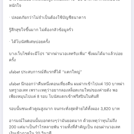
หนักใจ
• ปลอดภัยกว่าไม่จำเป็นต้องใช้บัญชีธนาคาร
รู้สึกสุขใจขึ้นมาก ไม่ต้องกลัวข้อมูลรั่ว
• ได้โบนัสพิเศษบ่อยครั้ง
บางเว็บไซต์จะมีโปร “ฝากผ่านวอเลทรับเพิ่ม” ซึ่งผมได้มาแล้วบ่อย
ครั้ง
ufabet ประสบการณ์ทีแรกที่ได้ “แตกใหญ่”
ufabet นึกออกว่าคืนหนึ่งตอนเที่ยงคืน ผมฝากเข้าไปแค่ 150 บาทผ่า
นทรูวอเลท เพราะเหตุว่าอยากลองสล็อตเกมใหม่ของค่ายดัง พอ
เพียงหมุนไปแค่ 8 รอบ โบนัสแตกเข้าฟรีสปินในทันที
รอบนั้นชนะตัวคูณสูงมาก จนกระทั่งสุดท้ายได้ทั้งผอง 3,820 บาท
อารมณ์ในตอนนั้นบอกตรงๆว่ามันยอดมาก ด้วยเหตุว่าทุนไม่ถึง
200 แต่มาเป็นกำไรหลายพัน รวมทั้งที่สำคัญเป็น ถอนผ่านวอเลท
เงินเข้าภายใน 20 วินาที