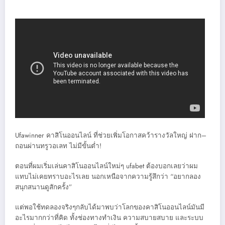
Ufawinner คาสิโนออนไลน์ ที่ช่วยเพิ่มโอกาสคว้ารางวัลใหญ่ ฝาก–
ถอนผ่านทรูวอเลท ไม่มีขั้นต่ำ!
ตอนที่ผมเริ่มเล่นคาสิโนออนไลน์ใหม่ๆ ufabet ต้องบอกเลยว่าผม
แทบไม่เคยทราบอะไรเลย นอกเหนือจากความรู้สึกว่า “อยากลอง
สนุกสนานดูสักครั้ง”
แต่พอใช้ทดลองจริงๆกลับได้มาพบว่าโลกของคาสิโนออนไลน์มันมี
อะไรมากกว่าที่คิด ทั้งช่องทางทำเงิน ความสบายสบาย และระบบ