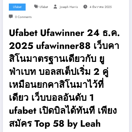
Ufabet
Ufabet
Joseph Harris
4 ธันวาคม 2025
0 Comments
Ufabet Ufawinner 24 ธ.ค.
2025 ufawinner88 เว็บคา
สิโนมาตรฐานเดียวกับ ยู
ฟ่าเบท บอลสเต็ปเริ่ม 2 คู่
เหมือนยกคาสิโนมาไว้ที่
เดียว เว็บบอลอันดับ 1
ufabet เปิดบิลได้ทันที เพียง
สมัคร Top 58 by Leah