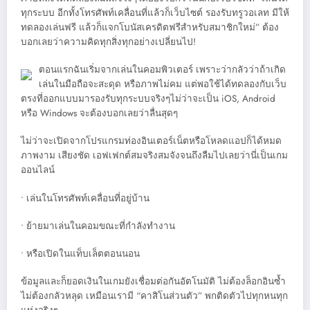
ทุกระบบ อีกทั้งโทรศัพท์เคลื่อนที่แล้วก็เว็บไซต์ รองรับทรูวอเลท มีให้
ทดลองเล่นฟรี แล้วก็แจกโบนัสเครดิตฟรีสำหรับสมาชิกใหม่” ต้อง
บอกเลยว่าความคิดทุกสิ่งทุกอย่างเปลี่ยนไป!
ตอนแรกฉันเริ่มจากเล่นในคอมพิวเตอร์ เพราะว่ากลัวว่าถ้าเกิด
เล่นในมือถือจะสะดุด หรือภาพไม่คม แต่พอใช้ได้ทดลองกับเว็บ
ตรงที่ออกแบบมารองรับทุกระบบจริงๆไม่ว่าจะเป็น iOS, Android
หรือ Windows จะต้องบอกเลยว่าลื่นสุดๆ
ไม่ว่าจะเปิดจากโปรแกรมท่องอินเตอร์เน็ตหรือโหลดแอปก็ได้หมด
ภาพงาม เสียงชัด เอฟเฟกต์สมจริงสมจังจนถึงลืมไปเลยว่านี่เป็นเกม
ออนไลน์
• เล่นในโทรศัพท์เคลื่อนที่อยู่บ้าน
• ย้ายมาเล่นในคอมขณะที่กำลังทำงาน
• หรือเปิดในแท็บเล็ตตอนนอน
ข้อมูลและก็ยอดเงินในเกมยังเชื่อมต่อกันอัตโนมัติ ไม่ต้องล็อกอินซ้ำ
ไม่ต้องกลัวหลุด เหมือนเรามี “คาสิโนส่วนตัว” พกติดตัวไปทุกหนทุก