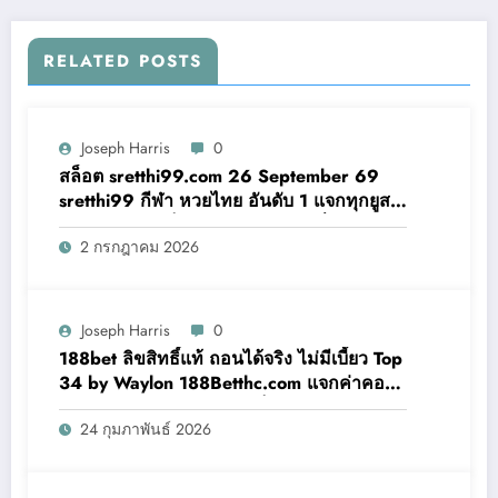
ปลา สล็อต สล็อต168 มั่นคง ปลอดภัย โอนไว 25
DEC 26
RELATED POSTS
Joseph Harris
0
สล็อต sretthi99.com 26 September 69
sretthi99 กีฬา หวยไทย อันดับ 1 แจกทุกยูส
100 ฟรี เกมสล็อตมือถืออันดับ 1 เชื่อถือได้
2 กรกฎาคม 2026
ไม่มีประวัติโกง sretthi99 เล่นได้พร้อมจ่าย
ทุกยอด Top 31 by Georgianna
Joseph Harris
0
188bet ลิขสิทธิ์แท้ ถอนได้จริง ไม่มีเบี้ยว Top
34 by Waylon 188Betthc.com แจกค่าคอม
0.7% ไม่มีทุน คุยกันได้ สล็อตแตกง่าย
24 กุมภาพันธ์ 2026
188bet ยูสเดียว เล่นทุกเกมแบบไร้ขีดจำกัด
15 FEB 69