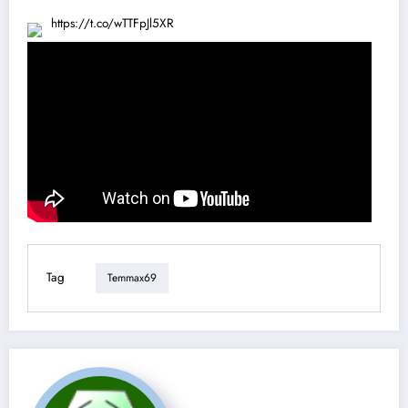
https://t.co/wTTFpJl5XR
Tag
Temmax69