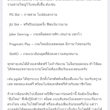
รวมค่ายใหญ่ไว้แทบทั้งสิ้น ดังเช่น
• PG Slot – ภาพสวย โบนัสแตกง่าย
• JILI Slot – ฟรีสปินบ่อยครั้ง ฟีพบร์มากมาย
• Joker Gaming – เกมสล็อตคลาสสิก เล่นง่าย แตกไว
• Pragmatic Play – เกมใหม่อัปเดตตลอด มีภาษาไทยรองรับ
• SlotXO – เกมแนวย้อนยุคที่ยังคงความสนุกสนาน
ทุกค่ายเล่นได้ด้วยเครดิตฟรี ไม่จำกัดเกม ไม่ล็อกยอดถอน ทำให้ผม
ได้ทดลองหลายแนวเกมโดยไม่ต้องเสียเงินเองเลยนะครับ
เล่น pgslot ได้ทุกระบบ อีกทั้งโทรศัพท์เคลื่อนที่และเว็บ รองรับทรูวอ
เลท ทดสอบเล่นฟรี พร้อมโบนัสเครดิตฟรีสำหรับสมาชิกใหม่
ถ้าหากย้อนกลับไปเมื่อหลายปีที่ผ่านมาก่อนหน้านี้ ฉันยังเป็นเพียง
“มือใหม่” ที่เพิ่งรู้จักคำว่า สล็อต แบบสับสนๆไม่เคยทราบจะเริ่มจาก
ตรงไหน เล่นเว็บไซต์ไหนดี หรือจะต้องเพิ่มเงินก่อนหรือไม่ แต่ว่า
ภายหลังได้ทดลองสัมผัสจริงๆโดยยิ่งไปกว่านั้นกับเว็บไซต์ที่ “เล่นได้