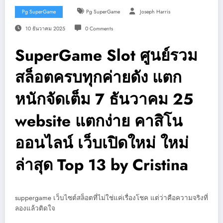
Pg SuperGame
Pg SuperGame
Joseph Harris
10 ธันวาคม 2025
0 Comments
SuperGame Slot ศูนย์รวม
สล็อตครบทุกค่ายดัง แตก
หนักจัดเต็ม 7 ธันวาคม 25
website แตกง่าย คาสิโน
ออนไลน์ เว็บเปิดใหม่ ใหม่
ล่าสุด Top 13 by Cristina
suppergame เว็บไซต์สล็อตที่ไม่ใช่แค่เรื่องโชค แต่ว่าคือความจริงที่
ลองแล้วติดใจ