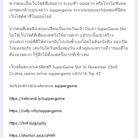
หากคุณเบื่อเว็บไซต์ที่เล่นยาก ระบบช้า ถอนยาก หรือโปรโมชั่นหล
อกๆผมกล้าบอกเลยว่า suppergame จะแปลงมุมมองของคุณที่มีต่อ
เว็บไซต์คาสิโนออนไลน์
จากคนที่เคยลังเลจนเปลี่ยนเป็นเล่นวันแล้ววันเล่า SuperGame Slot
ไม่ใช่เว็บไซต์ที่เพียงแค่หวังให้ท่านฝาก แม้กระนั้นเขาสร้าง
ประสบการณ์ที่ดีให้ท่านกลับไปเล่นซ้ำเองโดยไม่ต้องบังคับ ลองเปิด
ใจมองขอรับ เล่นวันใดวันหนึ่งสองวัน แล้วคุณจะทราบดีว่าของดีไม่
ต้องอวยมาก ก็รู้สึกได้ตั้งแต่ครั้งแรกที่เข้าเล่น
เว็บสล็อตแจกเครดิตฟรี SuperGame Slot 16 November 2568
Cristina casino online suppergame แตกง่าย Top 42
ขอขอบพระคุณreference
suppergame
https://rebrand.ly/suppergame
https://cutly.info/suppergame
https://bitt.to/gjvp6y
https://shorturl.asia/uN4fr