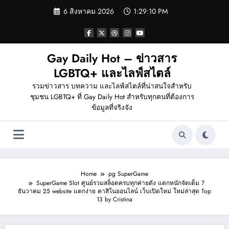
Skip
6 สิงหาคม 2026
1:29:11 PM
to
content
Gay Daily Hot – ข่าวสาร
LGBTQ+ และไลฟ์สไตล์
รวมข่าวสาร บทความ และไลฟ์สไตล์ที่น่าสนใจสำหรับ
ชุมชน LGBTQ+ ที่ Gay Daily Hot สำหรับทุกคนที่ต้องการ
ข้อมูลที่จริงจัง
Home
pg SuperGame
SuperGame Slot ศูนย์รวมสล็อตครบทุกค่ายดัง แตกหนักจัดเต็ม 7
ธันวาคม 25 website แตกง่าย คาสิโนออนไลน์ เว็บเปิดใหม่ ใหม่ล่าสุด Top
13 by Cristina