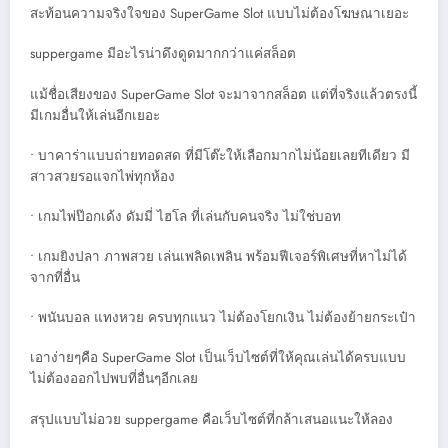
สะท้อนความจริงใจของ SuperGame Slot แบบไม่ต้องโฆษณาเยอะ
suppergame มีอะไรน่าดึงดูดมากกว่าแค่สล็อต
แม้ชื่อเสียงของ SuperGame Slot จะมาจากสล็อต แต่ที่จริงแล้วตรงนี้
มีเกมอื่นให้เล่นอีกเยอะ
• บาคาร่าแบบถ่ายทอดสด ที่มีโต๊ะให้เลือกมากไม่น้อยเลยทีเดียว มี
สาวสวยรอแจกไพ่ทุกห้อง
• เกมไพ่ป๊อกเด้ง ดัมมี่ ไฮโล ที่เล่นกับคนจริง ไม่ใช่บอท
• เกมยิงปลา ภาพสวย เล่นเพลิดเพลิน พร้อมฟีเจอร์พิเศษที่หาไม่ได้
จากที่อื่น
• พนันบอล แทงหวย ครบทุกแนว ไม่ต้องโยกเงิน ไม่ต้องย้ายกระเป๋า
เอาง่ายๆคือ SuperGame Slot เป็นเว็บไซต์ที่ให้คุณเล่นได้ครบแบบ
ไม่ต้องออกไปพบที่อื่นๆอีกเลย
สรุปแบบไม่อวย suppergame คือเว็บไซต์ที่กล้าเสนอแนะให้ลอง