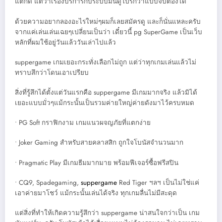
แตกดี แต่ว่าเรื่องบริการกับระบบมันดูโปรกว่าแบบจับต้องได้
ด้วยความอยากลองอะไรใหม่ๆผมก็เลยสมัครดู และก็นั่นแหละครับ
จากแค่เล่นเล่นเฉยๆเปลี่ยนเป็นว่า เดี๋ยวนี้ pg SuperGame เป็นเว็บ
หลักที่ผมใช้อยู่วันแล้ววันเล่าไปแล้ว
suppergame เกมเยอะกระทั่งเลือกไม่ถูก แต่ว่าทุกเกมเล่นแล้วไม่
ทราบสึกว่าโดนเอาเปรียบ
สิ่งที่รู้สึกได้ตั้งแต่วันแรกคือ suppergame มีเกมมากจริง แล้วมิได้
เยอะแบบมั่วๆแม้กระนั้นเป็นรวมค่ายใหญ่ค่ายดังมาไว้ครบหมด
• PG Soft กราฟิกงาม เกมแนวผจญภัยที่แตกง่าย
• Joker Gaming สำหรับสายคลาสสิก ถูกใจโบนัสจำนวนมาก
• Pragmatic Play มีเกมธีมมากมาย พร้อมฟีเจอร์ซื้อฟรีสปิน
• CQ9, Spadegaming,
suppergame
Red Tiger ฯลฯ เป็นไม่ใช่แค่
เอาค่ายมาโชว์ แม้กระนั้นเล่นได้จริง ทุกเกมลื่นไม่มีสะดุด
แต่สิ่งที่ทำให้เกิดความรู้สึกว่า suppergame น่าสนใจกว่าเป็น เกม