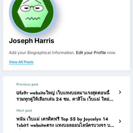
Joseph Harris
Add your Biographical Information.
Edit your Profile
now.
View All Posts
Previous post
Ufa9r websiteใหญ่ เว็บแทงบอลมาแรงสุดตอนนี้
รวมทุกคู่ให้เลือกเล่น 24 ชม. คาสิโน เว็บแม่ ใหม่
ล่าสุด Top 11 by Ingeborg 26 ธันวา 25
Next post
พนัน เว็บแม่ เครดิตฟรี Top 55 by Joycelyn 14
1xbit1 websiteตรง แทงบอลออนไลน์ครบวงจร บอล
เดี่ยว บอลชุด บอลไลฟ์ มีครบ พฤศจิกายน 68