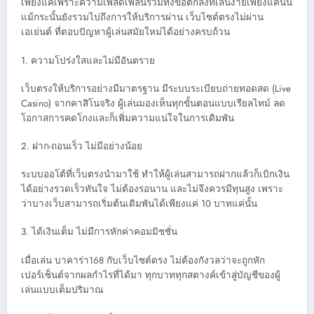
เพียงแค่เพราะความเพลิดเพลินรวมทั้งข้อตกลงที่เล่นง่ายเพียงแค่นั้น
แม้กระนั้นยังรวมไปถึงการให้บริการผ่าน เว็บไซต์ตรงไม่ผ่าน
เอเย่นต์ ที่ตอบปัญหาผู้เล่นสมัยใหม่ได้อย่างครบถ้วน
1. ความโปร่งใสและไม่มีอันตราย
เว็บตรงให้บริการอย่างมีมาตรฐาน มีระบบระเบียบถ่ายทอดสด (Live
Casino) จากคาสิโนจริง ผู้เล่นมองเห็นทุกขั้นตอนแบบเรียลไทม์ ลด
โอกาสการคดโกงและก็เพิ่มความแน่ใจในการเดิมพัน
2. ฝาก-ถอนเร็ว ไม่มีอย่างน้อย
ระบบออโต้ที่เว็บตรงนำมาใช้ ทำให้ผู้เล่นสามารถฝากแล้วก็เบิกเงิน
ได้อย่างรวดเร็วทันใจ ไม่ต้องรอนาน และไม่จึงควรมีทุนสูง เพราะ
ว่าบางเว็บสามารถเริ่มต้นเดิมพันได้เพียงแค่ 10 บาทแค่นั้น
3. ได้เงินเต็ม ไม่มีการหักค่าคอมมิชชั่น
เมื่อเล่น บาคาร่า168 กับเว็บไซต์ตรง ไม่ต้องกังวลว่าจะถูกหัก
เปอร์เซ็นต์จากผลกำไรที่ได้มา ทุกบาททุกสตางค์เข้าสู่บัญชีของผู้
เล่นแบบเต็มปริมาณ