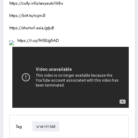
https://cutly.info/sexyauto168-s
https://bitt.to/ncjm3l
https://shorturl.asia/gtJuB
https://t.co/fHSlUgTrAD
Tag
บาคาร่า168