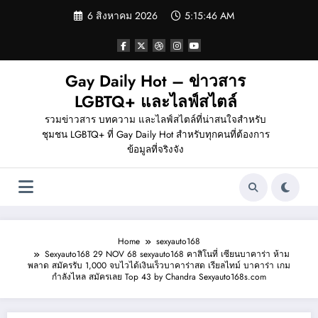
Skip
6 สิงหาคม 2026
5:15:47 AM
to
content
Gay Daily Hot – ข่าวสาร
LGBTQ+ และไลฟ์สไตล์
รวมข่าวสาร บทความ และไลฟ์สไตล์ที่น่าสนใจสำหรับ
ชุมชน LGBTQ+ ที่ Gay Daily Hot สำหรับทุกคนที่ต้องการ
ข้อมูลที่จริงจัง
Home
sexyauto168
Sexyauto168 29 NOV 68 sexyauto168 คาสิโนที่ เซียนบาคาร่า ห้าม
พลาด สมัครรับ 1,000 จบไวได้เงินเร็วบาคาร่าสด เรียลไทม์ บาคาร่า เกม
กำลังไหล สมัครเลย Top 43 by Chandra Sexyauto168s.com