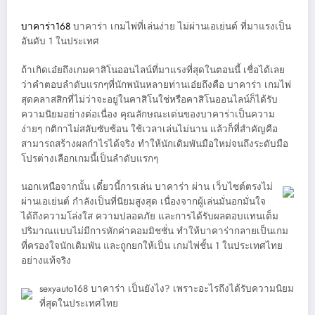
บาคาร่า168
บาคาร่า เกมไพ่ที่เล่นง่าย ไม่ผ่านเอเย่นต์ ที่มาแรงเป็น
อันดับ 1 ในประเทศ
ถ้าเกิดเอ๋ยถึงเกมคาสิโนออนไลน์ที่มาแรงที่สุดในตอนนี้ เชื่อได้เลย
ว่าคำตอบลำดับแรกๆที่นักพนันหลายท่านเอ๋ยถึงคือ บาคาร่า เกมไพ่
สุดคลาสสิกที่ไม่ว่าจะอยู่ในคาสิโนใช่หรือคาสิโนออนไลน์ก็ได้รับ
ความนิยมอย่างต่อเนื่อง คุณลักษณะเด่นของบาคาร่าเป็นความ
ง่ายๆ กติกาไม่สลับซับซ้อน ใช้เวลาเล่นไม่นาน แล้วก็ที่สำคัญคือ
สามารถสร้างผลกำไรได้จริง ทำให้นักเดิมพันมือใหม่จนถึงระดับมือ
โปรต่างเลือกเกมนี้เป็นลำดับแรกๆ
นอกเหนือจากนั้น เดี๋ยวนี้การเล่น บาคาร่า ผ่าน เว็บไซต์ตรงไม่
ผ่านเอเย่นต์ กำลังเป็นที่นิยมสูงสุด เนื่องจากผู้เล่นมั่นอกมั่นใจ
ได้ถึงความโล่งใส ความปลอดภัย และการได้รับผลตอบแทนเต็ม
ปริมาณแบบไม่มีการหักค่าคอมมิชชั่น ทำให้บาคาร่ากลายเป็นเกม
ที่ครองใจนักเดิมพัน และถูกยกให้เป็น เกมไพ่ชั้น 1 ในประเทศไทย
อย่างแท้จริง
sexyauto168 บาคาร่า เป็นยังไง? เพราะอะไรถึงได้รับความนิยม
ที่สุดในประเทศไทย