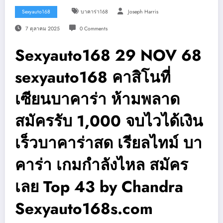
Sexyauto168
บาคาร่า168
Joseph Harris
7 ตุลาคม 2025
0 Comments
Sexyauto168 29 NOV 68
sexyauto168 คาสิโนที่
เซียนบาคาร่า ห้ามพลาด
สมัครรับ 1,000 จบไวได้เงิน
เร็วบาคาร่าสด เรียลไทม์ บา
คาร่า เกมกำลังไหล สมัคร
เลย Top 43 by Chandra
Sexyauto168s.com