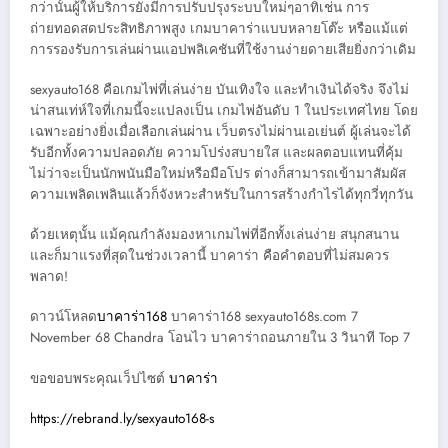
กว่านั้นผู้ให้บริการยังมีการปรับปรุงระบบใหม่ๆอาทิเช่น การ
ถ่ายทอดสดประสิทธิภาพสูง เกมบาคาร่าแบบหลายโต๊ะ หรือแม้แต่
การรองรับการเล่นผ่านแอปพลิเคชันที่ใช้งานง่ายดายเสียยิ่งกว่าเดิม
sexyauto168 คือเกมไพ่ที่เล่นง่าย บันเทิงใจ และทำเงินได้จริง จึงไม่
น่าสนเท่ห์ใจที่เกมนี้จะแปลงเป็น เกมไพ่อันดับ 1 ในประเทศไทย โดย
เฉพาะอย่างยิ่งเมื่อเลือกเล่นผ่าน เว็บตรงไม่ผ่านเอเย่นต์ ผู้เล่นจะได้
รับอีกทั้งความปลอดภัย ความโปร่งสบายใส และผลตอบแทนที่คุ้ม
ไม่ว่าจะเป็นนักพนันมือใหม่หรือมือโปร ต่างก็สามารถเข้ามาสัมผัส
ความเพลิดเพลินแล้วก็จังหวะสำหรับในการสร้างกำไรได้ทุกวี่ทุกวัน
ด้วยเหตุนั้น แม้คุณกำลังมองหาเกมไพ่ที่อีกทั้งเล่นง่าย สนุกสนาน
และก็มาแรงที่สุดในช่วงเวลานี้ บาคาร่า คือคำตอบที่ไม่สมควร
พลาด!
ดาวน์โหลด
บาคาร่า168
บาคาร่า168 sexyauto168s.com 7
November 68 Chandra โอนไว บาคาร่าถอนภายใน 3 วินาที Top 7
ขอขอบพระคุณเว็ปไซต์
บาคาร่า
https://rebrand.ly/sexyauto168-s