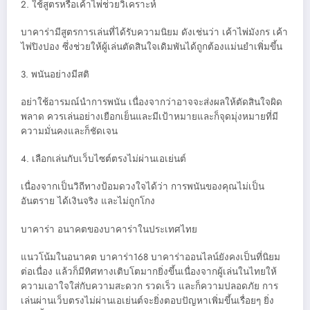
2. ใช้สูตรหรือเค้าไพ่ช่วยวิเคราะห์
บาคาร่ามีสูตรการเล่นที่ได้รับความนิยม ดังเช่นว่า เค้าไพ่มังกร เค้า
ไพ่ปิงปอง ซึ่งช่วยให้ผู้เล่นตัดสินใจเดิมพันได้ถูกต้องแม่นยำเพิ่มขึ้น
3. พนันอย่างมีสติ
อย่าใช้อารมณ์นำการพนัน เนื่องจากว่าอาจจะส่งผลให้ตัดสินใจผิด
พลาด ควรเล่นอย่างเยือกเย็นและมีเป้าหมายและก็จุดมุ่งหมายที่มี
ความมั่นคงและก็ชัดเจน
4. เลือกเล่นกับเว็บไซต์ตรงไม่ผ่านเอเย่นต์
เนื่องจากเป็นวิถีทางป้อมดวงใจได้ว่า การพนันของคุณไม่เป็น
อันตราย ได้เงินจริง และไม่ถูกโกง
บาคาร่า อนาคตของบาคาร่าในประเทศไทย
แนวโน้มในอนาคต บาคาร่า168 บาคาร่าออนไลน์ยังคงเป็นที่นิยม
ต่อเนื่อง แล้วก็มีทิศทางเติบโตมากยิ่งขึ้นเนื่องจากผู้เล่นในไทยให้
ความเอาใจใส่กับความสะดวก รวดเร็ว และก็ความปลอดภัย การ
เล่นผ่านเว็บตรงไม่ผ่านเอเย่นต์จะยิ่งตอบปัญหาเพิ่มขึ้นเรื่อยๆ ยิ่ง