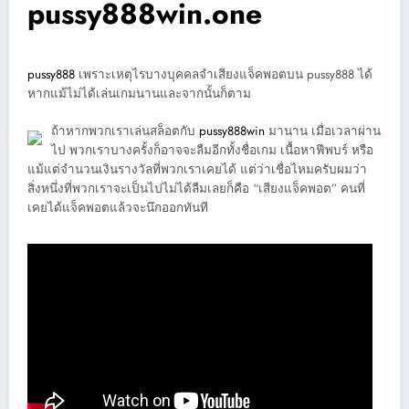
pussy888win.one
pussy888
เพราะเหตุไรบางบุคคลจำเสียงแจ็คพอตบน pussy888 ได้
หากแม้ไม่ได้เล่นเกมนานและจากนั้นก็ตาม
ถ้าหากพวกเราเล่นสล็อตกับ
pussy888win
มานาน เมื่อเวลาผ่าน
ไป พวกเราบางครั้งก็อาจจะลืมอีกทั้งชื่อเกม เนื้อหาฟีพบร์ หรือ
แม้แต่จำนวนเงินรางวัลที่พวกเราเคยได้ แต่ว่าเชื่อไหมครับผมว่า
สิ่งหนึ่งที่พวกเราจะเป็นไปไม่ได้ลืมเลยก็คือ “เสียงแจ็คพอต” คนที่
เคยได้แจ็คพอตแล้วจะนึกออกทันที