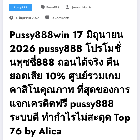
Pussy888
Pussy888
Joseph Harris
8 มิถุนายน 2026
0 Comments
Pussy888win 17 มิถุนายน
2026 pussy888 โปรโมชั่
นพุซซี่888 ถอนได้จริง คืน
ยอดเสีย 10% ศูนย์รวมเกม
คาสิโนคุณภาพ ที่สุดของการ
แจกเครดิตฟรี pussy888
ระบบดี ทำกำไรไม่สะดุด Top
76 by Alica