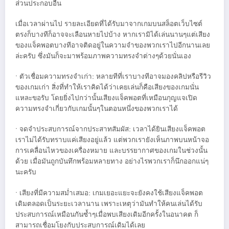
ส่วนประกอบอื่น
เมื่อเวลาผ่านไป รายละเอียดที่ได้รับมาจากเกมบนสล็อตเว็บไซต์
ตรงก็บางทีก็อาจจะเลือนหายไปบ้าง หากเรามิได้เล่นนานๆแต่เสียง
ของแจ็คพอตบางทีอาจติดอยู่ในความจำของพวกเราไปอีกนานเลย
ล่ะครับ ซึ่งมันก็จะมาพร้อมภาพความทรงจำต่างๆด้วยนั่นเอง
• ตัวเชื่อมความทรงจำเก่า: หลายทีที่เราบางทีอาจมองคลิปหรือรีวิว
ของเกมเก่า สิ่งที่ทำให้เราคิดได้ว่าเคยเล่นก็คือเสียงของเกมนั่น
แหละขอรับ โดยยิ่งไปกว่านั้นเสียงแจ็คพอตที่เหมือนกุญแจเปิด
ความทรงจำเกี่ยวกับเกมนั้นๆในตอนหนึ่งของพวกเราได้
• จดจำประสบการณ์จากประสาทสัมผัส: เวลาได้ยินเสียงแจ็คพอต
เราไม่ได้รับทราบแค่เสียงอยู่แล้ว แต่พวกเรายังเห็นภาพบนหน้าจอ
การเคลื่อนไหวของเครื่องหมาย และบรรยากาศของเกมในช่วงนั้น
ด้วย เมื่อมันถูกบันทึกพร้อมหลายทาง อย่างไรพวกเราก็นึกออกแน่ๆ
นะครับ
• เสียงที่มีความสม่ำเสมอ: เกมเยอะแยะจะยังคงใช้เสียงแจ็คพอต
เดิมตลอดเป็นระยะเวลานาน เพราะเหตุว่ามันทำให้คนเล่นได้รับ
ประสบการณ์เหมือนกันซ้ำๆเมื่อพบเสียงเดิมอีกครั้งในอนาคต ก็
สามารถเชื่อมโยงกับประสบการณ์เดิมได้เลย