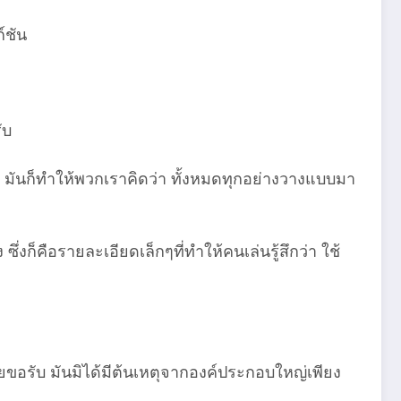
์ชัน
ับ
ิ มันก็ทำให้พวกเราคิดว่า ทั้งหมดทุกอย่างวางแบบมา
ซึ่งก็คือรายละเอียดเล็กๆที่ทำให้คนเล่นรู้สึกว่า ใช้
ยขอรับ มันมิได้มีต้นเหตุจากองค์ประกอบใหญ่เพียง