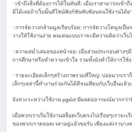
• เข้าถึงสิ่งที่ต้องการได้ในทันที: เมื่อเราสามารถเข้าถ
มิได้เลยถ้าเว็บนั้นดีไซน์ฟังก์ชันซับซ้อนจนใช้งานได
• การจัดวางกล้ามมูลเรียบร้อย: การจัดวางโตมูลเป็นระ
วางให้ใช้งานง่าย คนเล่นแบบเราจะมีความคิดว่าเว็
• ความสม่ำเสมอของหน้าจอ: เมื่อส่วนประกอบต่างๆมีต้
การศึกษาหรือทำความเข้าใจ รวมทั้งยังทำให้การใช้งานด
• รายละเอียดเล็กๆสร้างภาพรวมที่ใหญ่: บ่อยมากเราก็อธ
เล็กๆเหล่านี้ทำงานร่วมกันได้ดีจนเทียบกับเว็บอื่นแล้
จังหวะระหว่างใช้งาน pgslot มีผลต่ออารมณ์มากกว่าที
เมื่อพวกเราเริ่มใช้งานสล็อตเว็บตรงไปเรื่อยๆเราจะ
ของพวกเราตลอดเวลาอยู่แล้วขอรับ เพียงแค่เราบางครั