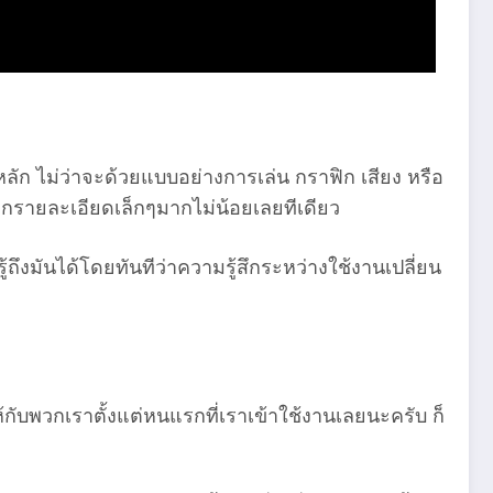
หลัก ไม่ว่าจะด้วยแบบอย่างการเล่น กราฟิก เสียง หรือ
กรายละเอียดเล็กๆมากไม่น้อยเลยทีเดียว
ู้ถึงมันได้โดยทันทีว่าความรู้สึกระหว่างใช้งานเปลี่ยน
ให้กับพวกเราตั้งแต่หนแรกที่เราเข้าใช้งานเลยนะครับ ก็