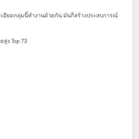
ะเอียดกลุ่มนี้ทำงานด้วยกัน มันก็สร้างประสบการณ์
ยสูง Top 73