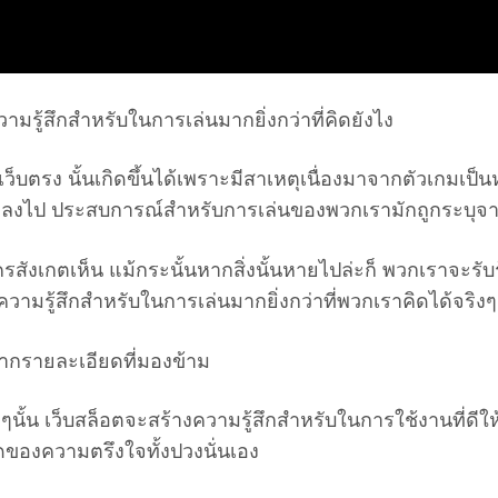
ามรู้สึกสำหรับในการเล่นมากยิ่งกว่าที่คิดยังไง
็บตรง นั้นเกิดขึ้นได้เพราะมีสาเหตุเนื่องมาจากตัวเกมเป็น
กลงไป ประสบการณ์สำหรับการเล่นของพวกเรามักถูกระบุจา
ครสังเกตเห็น แม้กระนั้นหากสิ่งนั้นหายไปล่ะก็ พวกเราจะรับร
อความรู้สึกสำหรับในการเล่นมากยิ่งกว่าที่พวกเราคิดได้จริงๆ
ตจากรายละเอียดที่มองข้าม
่างๆนั้น เว็บสล็อตจะสร้างความรู้สึกสำหรับในการใช้งานที่ดี
ิดของความตรึงใจทั้งปวงนั่นเอง