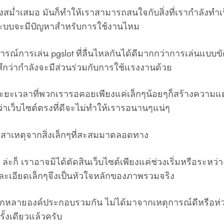
ม่ำเสมอ มันก็ทำให้เราสามารถสนใจกับสิ่งที่เรากำลังทำเป
ระบบจะมีปัญหาสำหรับการใช้งานไหม
การณ์การเล่น pgslot ที่ลื่นไหลกันได้ดีมากกว่าการเล่นแบบ
ู้สึกว่ากำลังจะมีส่วนร่วมกับการใช้แรงงานด้วย
ะยะเวลาที่พวกเรารอคอยเพียงแค่เล็กๆน้อยๆก็สร้างความแ
่าเว็บไซต์ตรงที่ดีจะไม่ทำให้เรารอนานๆแน่ๆ
มีสาเหตุจากสิ่งเล็กๆที่สะสมมาตลอดทาง
ล่ะก็ เราอาจมิได้ตัดสินเว็บไซต์เพียงแค่ช่วงเริ่มหรือร
ละเอียดเล็กๆจึงเป็นหัวใจหลักของภาพรวมจริง
หลายองค์ประกอบรวมกัน ไม่ได้มาจากเหตุการณ์ดีหรือห่วยเพ
รั้งเดียวแล้วครับ