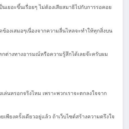
็นเยอะขึ้นเรื่อยๆ ไม่ต้องเสียสมาธิไปกับการรอคอย
ขัดข้องเสมอๆเนื่องจากความลื่นไหลจะทำให้ทุกสิ่งบน
ตกต่างทางอารมณ์หรือความรู้สึกได้เลยจ๊ะครับผม
ะหว่างเล่นหรอกจริงไหม เพราะพวกเราจะตกลงใจจาก
ียงครั้งเดียวอยู่แล้ว ถ้าเว็บไซต์สร้างความตรึงใจ