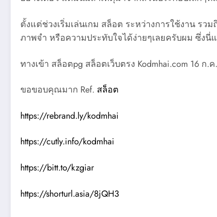
ตั้งแต่ช่วงเริ่มเล่นเกม สล็อต ระหว่างการใช้งาน รวม
ภาพจำ หรือความประทับใจได้ง่ายๆเลยครับผม ซึ่งนี่แหละค
ทางเข้า สล็อตpg สล็อตเว็บตรง Kodmhai.com 16 ก.ค. 
ขอขอบคุณมาก Ref.
สล็อต
https://rebrand.ly/kodmhai
https://cutly.info/kodmhai
https://bitt.to/kzgiar
https://shorturl.asia/8jQH3