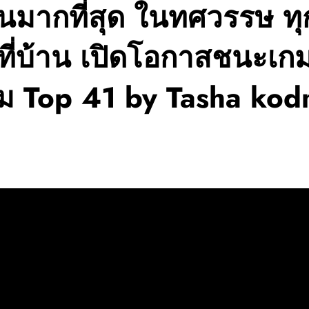
ินมากที่สุด ในทศวรรษ 
ี่บ้าน เปิดโอกาสชนะเกมม
ต็ม Top 41 by Tasha ko