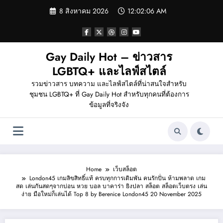
Skip
8 สิงหาคม 2026
12:02:07 AM
to
content
Gay Daily Hot – ข่าวสาร
LGBTQ+ และไลฟ์สไตล์
รวมข่าวสาร บทความ และไลฟ์สไตล์ที่น่าสนใจสำหรับ
ชุมชน LGBTQ+ ที่ Gay Daily Hot สำหรับทุกคนที่ต้องการ
ข้อมูลที่จริงจัง
Home
เว็บสล็อต
London45 เกมลิขสิทธิ์แท้ ครบทุกการเดิมพัน คนรักปั่น ห้ามพลาด เกม
สด เล่นกันสดๆจากบ่อน หวย บอล บาคาร่า ยิงปลา สล็อต สล็อตเว็บตรง เล่น
ง่าย มือใหม่ก็เล่นได้ Top 8 by Berenice London45 20 November 2025